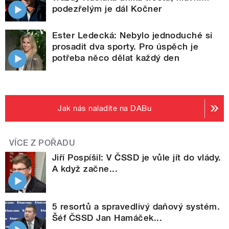
podezřelým je dál Kočner
Ester Ledecká: Nebylo jednoduché si
prosadit dva sporty. Pro úspěch je
potřeba něco dělat každý den
Jak nás naladíte na DABu
VÍCE Z POŘADU
Jiří Pospíšil: V ČSSD je vůle jít do vlády.
A když začne...
5 resortů a spravedlivý daňový systém.
Šéf ČSSD Jan Hamáček...