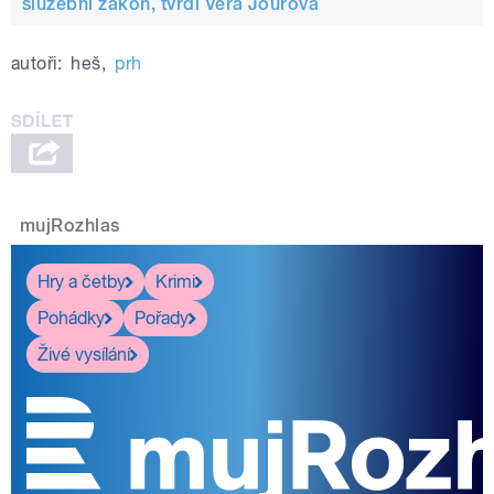
služební zákon, tvrdí Věra Jourová
autoři:
heš
,
prh
mujRozhlas
Hry a četby
Krimi
Pohádky
Pořady
Živé vysílání