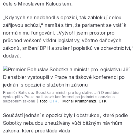
čele s Miroslavem Kalouskem.
„Kdybych se nedohodl s opozicí, tak zablokují celou
zářijovou schůzi,“ namítá s tím, že parlament se vrátí k
normálnímu fungování. „Vytvořil jsem prostor pro
průchod veškeré vládní legislativy, včetně daňových
zákonů, snížení DPH a zrušení poplatků ve zdravotnictví,“
dodává.
Premiér Bohuslav Sobotka a ministr pro legislativu Jiří Dienstbier
vystoupili v Praze na tiskové konferenci po jednání s opozicí o
služebním zákonu
|
foto:
ČTK
,
Michal Krumphanzl
,
ČTK
Součástí jednání s opozicí byly i obstrukce, které podle
Sobotky nebudou zneužívány vůči běžným návrhům
zákona, které předkládá vláda