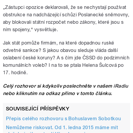
„Zástupci opozice deklarovali, že se nechystají používat
obstrukce na nadcházející schůzi Poslanecké sněmovny,
aby blokovali státní rozpočet nebo zákony, které jsou s
ním spojeny,“ vysvětluje.
Jak stát pomůže firmám, na které dopadnou ruské
odvetné sankce? S jakou obavou sleduje vláda další
oslabení české koruny? A s čím jde ČSSD do podzimních
komunálních voleb? I na to se ptala Helena Šulcová po
17. hodině.
Celý rozhovor si kdykoliv poslechněte v našem
iRadiu
nebo kliknutím na odkaz přímo v tomto článku.
SOUVISEJÍCÍ PŘÍSPĚVKY
Přepis celého rozhovoru s Bohuslavem Sobotkou
Nemůžeme riskovat. Od 1. ledna 2015 máme mít