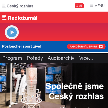
Přejít k hlavnímu obsahu
MENU
ŽIVĚ
Program
Pořady
Audioarchiv
Více
…