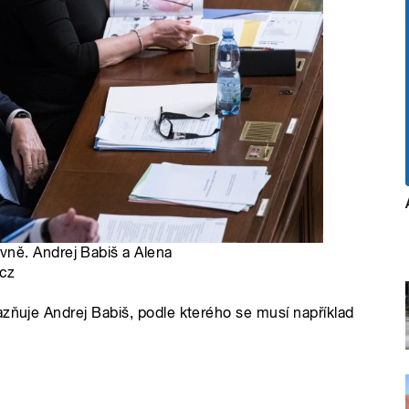
ně. Andrej Babiš a Alena
.cz
azňuje Andrej Babiš, podle kterého se musí například