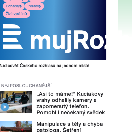
Pohádky
Pořady
Živé vysílání
Audiosvět Českého rozhlasu na jednom místě
NEJPOSLOUCHANĚJŠÍ
„Asi to máme!“ Kuciakovy
vrahy odhalily kamery a
zapomenutý telefon.
Pomohl i nečekaný svědek
Manipulace s těly a chyba
patologa. Šetření