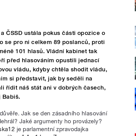
a ČSSD ustála pokus části opozice o
lo se pro ni celkem 89 poslanců, proti
méně 101 hlasů. Vládní kabinet tak
ří před hlasováním opustili jednací
ovou vládu, kdyby chtěla shodit vládu,
m si představit, jak by seděli na
i řídit náš stát ani v dobrých časech,
 Babiš.
edůvěře. Jak se den zásadního hlasování
dehrál? Jaké argumenty ho provázely?
ska12
je parlamentní zpravodajka