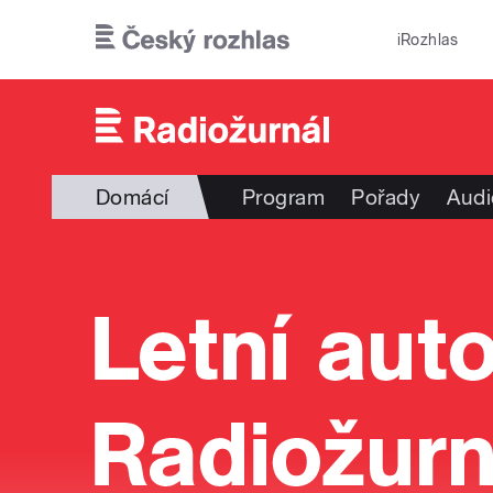
Přejít k hlavnímu obsahu
iRozhlas
Domácí
Program
Pořady
Audi