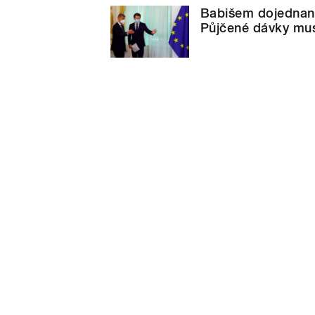
Babišem dojednané
Půjčené dávky musí