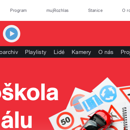
Program
mujRozhlas
Stanice
O r
oarchiv
Playlisty
Lidé
Kamery
O nás
Pro