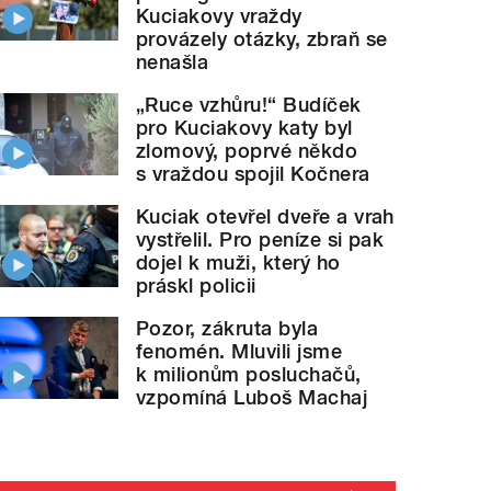
Kuciakovy vraždy
provázely otázky, zbraň se
nenašla
„Ruce vzhůru!“ Budíček
pro Kuciakovy katy byl
zlomový, poprvé někdo
s vraždou spojil Kočnera
Kuciak otevřel dveře a vrah
vystřelil. Pro peníze si pak
dojel k muži, který ho
práskl policii
Pozor, zákruta byla
fenomén. Mluvili jsme
k milionům posluchačů,
vzpomíná Luboš Machaj