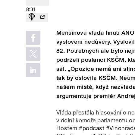
8:31
Menšinová vláda hnutí ANO 
vyslovení nedůvěry. Vyslovi
82. Potřebných ale bylo nej
podrželi poslanci KSČM, kte
sál. „Opozice nemá ani stín
tak by oslovila KSČM. Neumí
našem místě, když nezvládal
argumentuje premiér Andrej
Vláda přestála hlasování o n
v dolní komoře parlamentu o
Hostem
#podcast
#Vinohrad