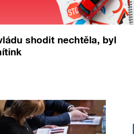
ládu shodit nechtěla, byl
ítink