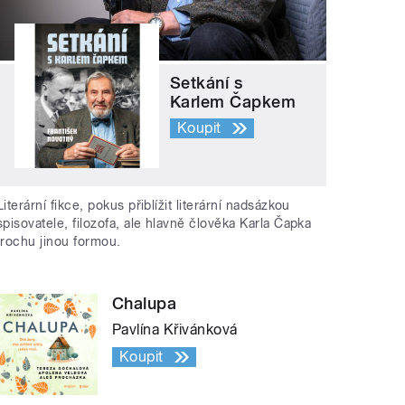
Setkání s
Karlem Čapkem
Koupit
Literární fikce, pokus přiblížit literární nadsázkou
spisovatele, filozofa, ale hlavně člověka Karla Čapka
trochu jinou formou.
Chalupa
Pavlína Křivánková
Koupit