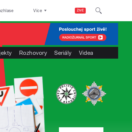
ozhlase
Více
ŽIVĚ
jekty
Rozhovory
Seriály
Videa