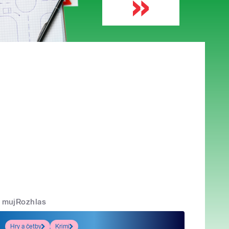
mujRozhlas
Hry a četby
Krimi