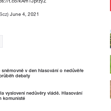
ps://t.co/kAm1JprzyZ
Scz)
June 4, 2021
e sněmovně v den hlasování o nedůvěře
průběh debaty
a vyslovení nedůvěry vládě. Hlasování
m komunisté