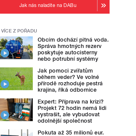
Jak nás naladíte na DABu
VÍCE Z POŘADU
Obcím dochází pitná voda.
Správa hmotných rezerv
poskytuje autocisterny
nebo potrubní systémy
Jak pomoci zvířatům
během veder? Ve volné
přírodě rozhoduje pestrá
krajina, říká odbornice
Expert: Příprava na krizi?
Projekt 72 hodin nemá lidi
vystrašit, ale vybudovat
odolnější společnost
Pokuta až 35 milionů eur.