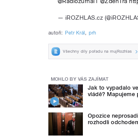
@Radiozurnal1
@ZdenTra
htt
— iROZHLAS.cz (@iROZHLA
autoři:
Petr Král
,
prh
Všechny díly pořadu na mujRozhlas
MOHLO BY VÁS ZAJÍMAT
Jak to vypadalo v
vládě? Mapujeme 
Opozice neprosadil
rozhodli odchode