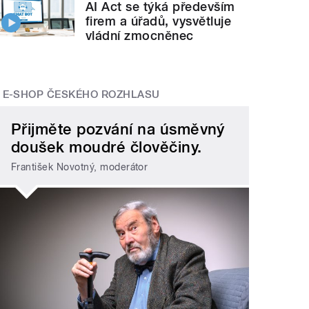
AI Act se týká především
firem a úřadů, vysvětluje
vládní zmocněnec
E-SHOP ČESKÉHO ROZHLASU
Přijměte pozvání na úsměvný
doušek moudré člověčiny.
František Novotný, moderátor