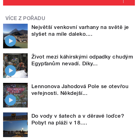
VÍCE Z POŘADU
Největší venkovní varhany na světě je
slyšet na míle daleko....
Život mezi káhirskými odpadky chudým
Egypťanům nevadí. Díky...
Lennonova Jahodová Pole se otevřou
veřejnosti. Někdejší...
Do vody v šatech a v děravé loďce?
Pobyt na pláži v 18....