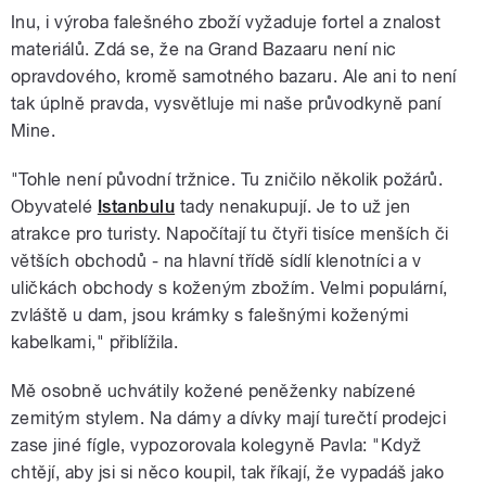
Inu, i výroba falešného zboží vyžaduje fortel a znalost
materiálů. Zdá se, že na Grand Bazaaru není nic
opravdového, kromě samotného bazaru. Ale ani to není
tak úplně pravda, vysvětluje mi naše průvodkyně paní
Mine.
"Tohle není původní tržnice. Tu zničilo několik požárů.
Obyvatelé
Istanbulu
tady nenakupují. Je to už jen
atrakce pro turisty. Napočítají tu čtyři tisíce menších či
větších obchodů - na hlavní třídě sídlí klenotníci a v
uličkách obchody s koženým zbožím. Velmi populární,
zvláště u dam, jsou krámky s falešnými koženými
kabelkami," přiblížila.
Mě osobně uchvátily kožené peněženky nabízené
zemitým stylem. Na dámy a dívky mají turečtí prodejci
zase jiné fígle, vypozorovala kolegyně Pavla: "Když
chtějí, aby jsi si něco koupil, tak říkají, že vypadáš jako