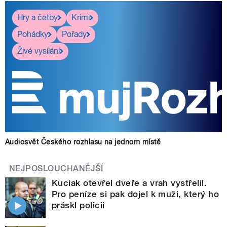
Hry a četby
Krimi
Pohádky
Pořady
Živé vysílání
Audiosvět Českého rozhlasu na jednom místě
NEJPOSLOUCHANĚJŠÍ
Kuciak otevřel dveře a vrah vystřelil.
Pro peníze si pak dojel k muži, který ho
práskl policii