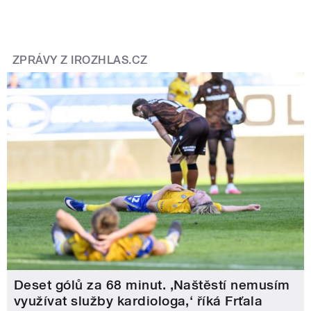
ZPRÁVY Z IROZHLAS.CZ
Deset gólů za 68 minut. ,Naštěstí nemusím
využívat služby kardiologa,‘ říká Frťala