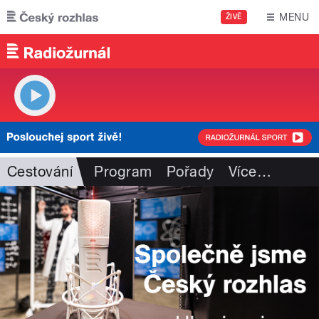
Přejít k hlavnímu obsahu
MENU
ŽIVĚ
Cestování
Program
Pořady
Více
…