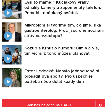
„Asi to máme!“ Kuciakovy vrahy
odhalily kamery a zapomenutý telefon.
Pomohl i nečekaný svědek
Mikrobiom si tvoříme tím, co jíme, říká
gastroenterolog. Proč jsou onemocnění
střev na vzestupu?
Kozub a Krhut o humoru: Čím víc víš,
tím víc si z toho můžeš utahovat
Ester Ledecká: Nebylo jednoduché si
prosadit dva sporty. Pro úspěch je
potřeba něco dělat každý den
Jak nás naladíte na DABu