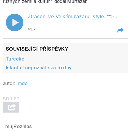
různých zemí a kultur," dodal Murtazar.
Ztraceni ve Velkém
bazaru
" style="">
Ztracen
4:16
Play /
bazaru
Ztraceni ve Velkém
SOUVISEJÍCÍ PŘÍSPĚVKY
Turecko
Istanbul nepoznáte za tři dny
autor:
mdo
pause
mujRozhlas