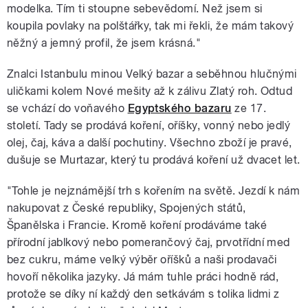
modelka. Tím ti stoupne sebevědomí. Než jsem si
koupila povlaky na polštářky, tak mi řekli, že mám takový
něžný a jemný profil, že jsem krásná."
Znalci Istanbulu minou Velký bazar a seběhnou hlučnými
uličkami kolem Nové mešity až k zálivu Zlatý roh. Odtud
se vchází do voňavého
Egyptského bazaru
ze 17.
století. Tady se prodává koření, oříšky, vonný nebo jedlý
olej, čaj, káva a další pochutiny. Všechno zboží je pravé,
dušuje se Murtazar, který tu prodává koření už dvacet let.
"Tohle je nejznámější trh s kořením na světě. Jezdí k nám
nakupovat z České republiky, Spojených států,
Španělska i Francie. Kromě koření prodáváme také
přírodní jablkový nebo pomerančový čaj, prvotřídní med
bez cukru, máme velký výběr oříšků a naši prodavači
hovoří několika jazyky. Já mám tuhle práci hodně rád,
protože se díky ní každý den setkávám s tolika lidmi z