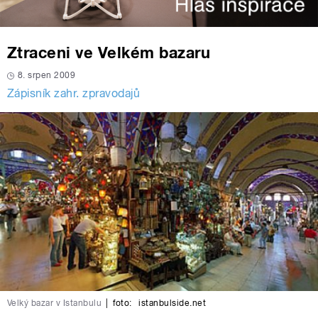
Ztraceni ve Velkém bazaru
8. srpen 2009
Zápisník zahr. zpravodajů
Velký bazar v Istanbulu
|
foto:
istanbulside.net