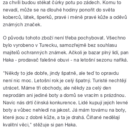
za chvíli budou stékat čúrky potu po zádech. Komu to
nevadí, může se na dlouhé hodiny ponořit do světa
koberců, látek, šperků, pravé i méně pravé kůže a oděvů
známých značek.
O původu tohoto zboží není třeba pochybovat. Všechno
bylo vyrobeno v Turecku, samozřejmě bez souhlasu
majitelů ochranných známek. Ačkoli je bazar plný lidí, pan
Haka - prodavač falešné obuvi - na letošní sezonu naříká.
"Někdy to jde dobře, jindy špatně, ale teď to opravdu
není nic moc. Letošní rok je celý špatný. Turisté nechtějí
utrácet. Máme tři obchody, ale někdy za celý den
neprodám ani jediné boty a domů se vracím s prázdnou.
Navíc nás drtí čínská konkurence. Lidé kupují jejich levné
boty a vůbec nehledí na jakost. Já mám továrnu na boty,
které jsou z dobré kůže, a ta je drahá. Číňané nedělají
kvalitní věci," stěžuje si pan Haka.