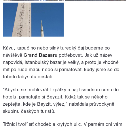
Kávu, kapučino nebo silný turecký čaj budeme po
návštěvě
Grand Bazaaru
potřebovat. Jak už název
napovídá, istanbulský bazar je velký, a proto je vhodné
mít po ruce mapu nebo si pamatovat, kudy jsme se do
tohoto labyrintu dostali.
"Abyste se mohli vrátit zpátky a najít snadnou cenu do
hotelu, pamatujte si Beyazit. Když tak se někoho
zeptejte, kde je Beyzit, výlez," nabádala průvodkyně
skupinu českých turistů.
Tržnici tvoří síť chodeb a krytých ulic. V parném dni vám