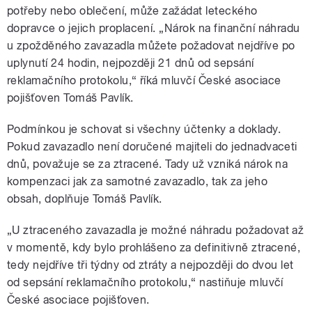
potřeby nebo oblečení, může zažádat leteckého
dopravce o jejich proplacení. „Nárok na finanční náhradu
u zpožděného zavazadla můžete požadovat nejdříve po
uplynutí 24 hodin, nejpozději 21 dnů od sepsání
reklamačního protokolu,“ říká mluvčí České asociace
pojišťoven Tomáš Pavlík.
Podmínkou je schovat si všechny účtenky a doklady.
Pokud zavazadlo není doručené majiteli do jednadvaceti
dnů, považuje se za ztracené. Tady už vzniká nárok na
kompenzaci jak za samotné zavazadlo, tak za jeho
obsah, doplňuje Tomáš Pavlík.
„U ztraceného zavazadla je možné náhradu požadovat až
v momentě, kdy bylo prohlášeno za definitivně ztracené,
tedy nejdříve tři týdny od ztráty a nejpozději do dvou let
od sepsání reklamačního protokolu,“ nastiňuje mluvčí
České asociace pojišťoven.