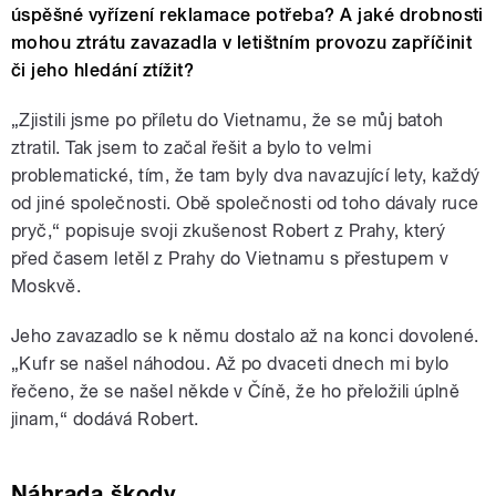
úspěšné vyřízení reklamace potřeba? A jaké drobnosti
mohou ztrátu zavazadla v letištním provozu zapříčinit
či jeho hledání ztížit?
„Zjistili jsme po příletu do Vietnamu, že se můj batoh
ztratil. Tak jsem to začal řešit a bylo to velmi
problematické, tím, že tam byly dva navazující lety, každý
od jiné společnosti. Obě společnosti od toho dávaly ruce
pryč,“ popisuje svoji zkušenost Robert z Prahy, který
před časem letěl z Prahy do Vietnamu s přestupem v
Moskvě.
Jeho zavazadlo se k němu dostalo až na konci dovolené.
„Kufr se našel náhodou. Až po dvaceti dnech mi bylo
řečeno, že se našel někde v Číně, že ho přeložili úplně
jinam,“ dodává Robert.
Náhrada škody