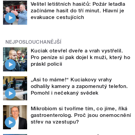
Velitel letištních hasičů: Požár letadla
začínáme hasit do tří minut. Hlavní je
evakuace cestujících
NEJPOSLOUCHANĚJŠÍ
Kuciak otevřel dveře a vrah vystřelil.
Pro peníze si pak dojel k muži, který ho
práskl policii
„Asi to máme!“ Kuciakovy vrahy
odhalily kamery a zapomenutý telefon.
Pomohl i nečekaný svědek
Mikrobiom si tvoříme tím, co jíme, říká
gastroenterolog. Proč jsou onemocnění
střev na vzestupu?