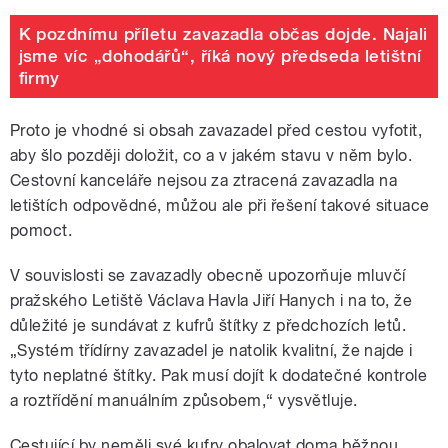
K pozdnímu příletu zavazadla občas dojde. Najali
jsme víc „dohodářů“, říká nový předseda letištní
firmy
Proto je vhodné si obsah zavazadel před cestou vyfotit,
aby šlo později doložit, co a v jakém stavu v něm bylo.
Cestovní kanceláře nejsou za ztracená zavazadla na
letištích odpovědné, můžou ale při řešení takové situace
pomoct.
V souvislosti se zavazadly obecně upozorňuje mluvčí
pražského Letiště Václava Havla Jiří Hanych i na to, že
důležité je sundávat z kufrů štítky z předchozích letů.
„Systém třídírny zavazadel je natolik kvalitní, že najde i
tyto neplatné štítky. Pak musí dojít k dodatečné kontrole
a roztřídění manuálním způsobem,“ vysvětluje.
Cestující by neměli své kufry obalovat doma běžnou