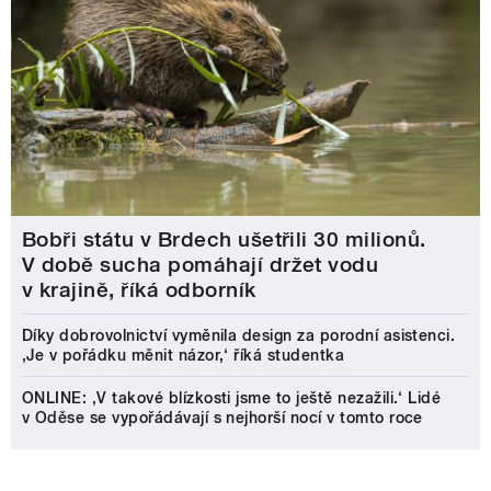
Bobři státu v Brdech ušetřili 30 milionů.
V době sucha pomáhají držet vodu
v krajině, říká odborník
Díky dobrovolnictví vyměnila design za porodní asistenci.
‚Je v pořádku měnit názor,‘ říká studentka
ONLINE: ‚V takové blízkosti jsme to ještě nezažili.‘ Lidé
v Oděse se vypořádávají s nejhorší nocí v tomto roce