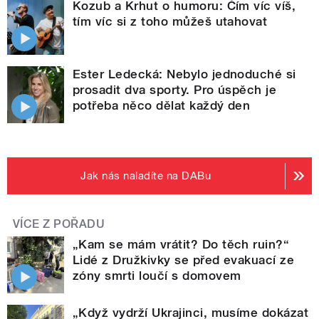
Kozub a Krhut o humoru: Čím víc víš,
tím víc si z toho můžeš utahovat
Ester Ledecká: Nebylo jednoduché si
prosadit dva sporty. Pro úspěch je
potřeba něco dělat každý den
Jak nás naladíte na DABu
VÍCE Z POŘADU
„Kam se mám vrátit? Do těch ruin?“
Lidé z Družkivky se před evakuací ze
zóny smrti loučí s domovem
„Když vydrží Ukrajinci, musíme dokázat