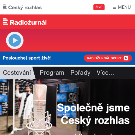
Přejít k hlavnímu obsahu
MENU
ŽIVĚ
Cestování
Program
Pořady
Více
…