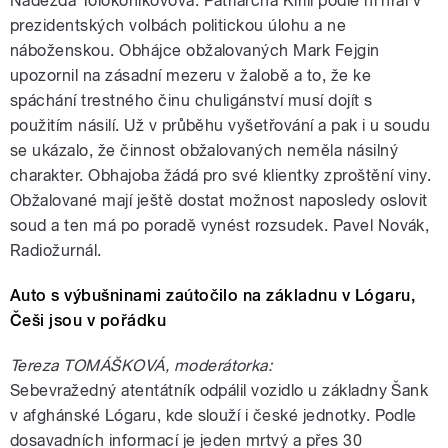
Naděžda Tolokonikovová. Patriarcha Kirill podle ní hrál v
prezidentských volbách politickou úlohu a ne
náboženskou. Obhájce obžalovaných Mark Fejgin
upozornil na zásadní mezeru v žalobě a to, že ke
spáchání trestného činu chuligánství musí dojít s
použitím násilí. Už v průběhu vyšetřování a pak i u soudu
se ukázalo, že činnost obžalovaných neměla násilný
charakter. Obhajoba žádá pro své klientky zproštění viny.
Obžalované mají ještě dostat možnost naposledy oslovit
soud a ten má po poradě vynést rozsudek. Pavel Novák,
Radiožurnál.
Auto s výbušninami zaútočilo na základnu v Lógaru,
Češi jsou v pořádku
Tereza TOMÁŠKOVÁ, moderátorka:
Sebevražedný atentátník odpálil vozidlo u základny Šank
v afghánské Lógaru, kde slouží i české jednotky. Podle
dosavadních informací je jeden mrtvý a přes 30