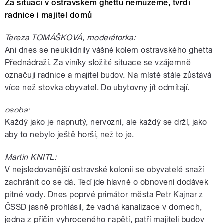
Za situaci v ostravském ghettu nemůžeme, tvrdí
radnice i majitel domů
Tereza TOMÁŠKOVÁ, moderátorka:
Ani dnes se neuklidnily vášně kolem ostravského ghetta
Přednádraží. Za viníky složité situace se vzájemně
označují radnice a majitel budov. Na místě stále zůstává
více než stovka obyvatel. Do ubytovny jít odmítají.
osoba:
Každý jako je napnutý, nervozní, ale každý se drží, jako
aby to nebylo ještě horší, než to je.
Martin KNITL:
V nejsledovanější ostravské kolonii se obyvatelé snaží
zachránit co se dá. Teď jde hlavně o obnovení dodávek
pitné vody. Dnes poprvé primátor města Petr Kajnar z
ČSSD jasně prohlásil, že vadná kanalizace v domech,
jedna z příčin vyhroceného napětí, patří majiteli budov