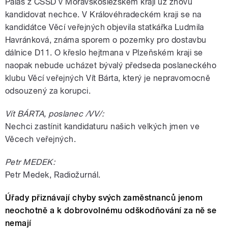
Palas z ČSSD v Moravskoslezském kraji už znovu
kandidovat nechce. V Královéhradeckém kraji se na
kandidátce Věcí veřejných objevila statkářka Ludmila
Havránková, známa sporem o pozemky pro dostavbu
dálnice D11. O křeslo hejtmana v Plzeňském kraji se
naopak nebude ucházet bývalý předseda poslaneckého
klubu Věcí veřejných Vít Bárta, který je nepravomocně
odsouzený za korupci.
Vít BÁRTA, poslanec /VV/:
Nechci zastínit kandidaturu našich velkých jmen ve
Věcech veřejných.
Petr MEDEK:
Petr Medek, Radiožurnál.
Úřady přiznávají chyby svých zaměstnanců jenom
neochotně a k dobrovolnému odškodňování za ně se
nemají