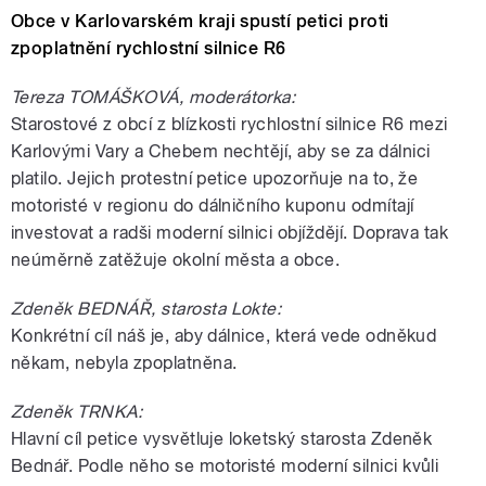
Obce v Karlovarském kraji spustí petici proti
zpoplatnění rychlostní silnice R6
Tereza TOMÁŠKOVÁ, moderátorka:
Starostové z obcí z blízkosti rychlostní silnice R6 mezi
Karlovými Vary a Chebem nechtějí, aby se za dálnici
platilo. Jejich protestní petice upozorňuje na to, že
motoristé v regionu do dálničního kuponu odmítají
investovat a radši moderní silnici objíždějí. Doprava tak
neúměrně zatěžuje okolní města a obce.
Zdeněk BEDNÁŘ, starosta Lokte:
Konkrétní cíl náš je, aby dálnice, která vede odněkud
někam, nebyla zpoplatněna.
Zdeněk TRNKA:
Hlavní cíl petice vysvětluje loketský starosta Zdeněk
Bednář. Podle něho se motoristé moderní silnici kvůli