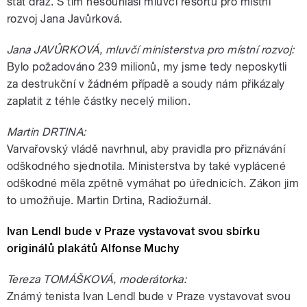
stát dráž. S tím nesouhlasí mluvčí resortu pro místní
rozvoj Jana Javůrková.
Jana JAVŮRKOVÁ, mluvčí ministerstva pro místní rozvoj:
Bylo požadováno 239 milionů, my jsme tedy neposkytli
za destrukční v žádném případě a soudy nám přikázaly
zaplatit z téhle částky necelý milion.
Martin DRTINA:
Varvařovský vládě navrhnul, aby pravidla pro přiznávání
odškodného sjednotila. Ministerstva by také vyplácené
odškodné měla zpětně vymáhat po úřednicích. Zákon jim
to umožňuje. Martin Drtina, Radiožurnál.
Ivan Lendl bude v Praze vystavovat svou sbírku
originálů plakátů Alfonse Muchy
Tereza TOMÁŠKOVÁ, moderátorka:
Známý tenista Ivan Lendl bude v Praze vystavovat svou