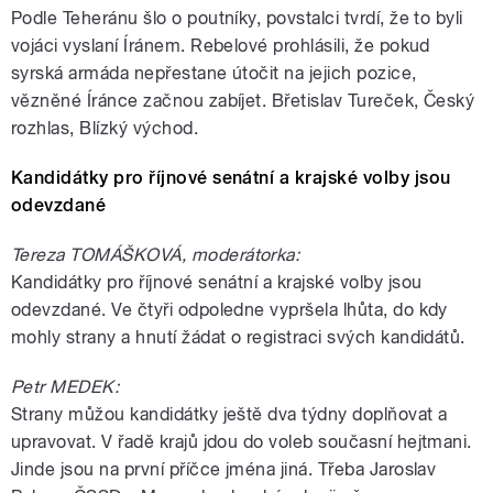
Podle Teheránu šlo o poutníky, povstalci tvrdí, že to byli
vojáci vyslaní Íránem. Rebelové prohlásili, že pokud
syrská armáda nepřestane útočit na jejich pozice,
vězněné Íránce začnou zabíjet. Břetislav Tureček, Český
rozhlas, Blízký východ.
Kandidátky pro říjnové senátní a krajské volby jsou
odevzdané
Tereza TOMÁŠKOVÁ, moderátorka:
Kandidátky pro říjnové senátní a krajské volby jsou
odevzdané. Ve čtyři odpoledne vypršela lhůta, do kdy
mohly strany a hnutí žádat o registraci svých kandidátů.
Petr MEDEK:
Strany můžou kandidátky ještě dva týdny doplňovat a
upravovat. V řadě krajů jdou do voleb současní hejtmani.
Jinde jsou na první příčce jména jiná. Třeba Jaroslav