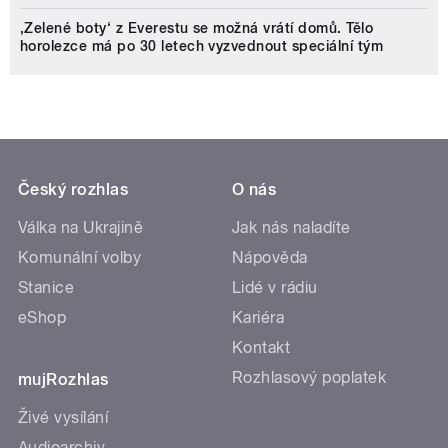
‚Zelené boty‘ z Everestu se možná vrátí domů. Tělo
horolezce má po 30 letech vyzvednout speciální tým
Český rozhlas
O nás
Válka na Ukrajině
Jak nás naladíte
Komunální volby
Nápověda
Stanice
Lidé v rádiu
eShop
Kariéra
Kontakt
Rozhlasový poplatek
mujRozhlas
Živé vysílání
Audioarchiv