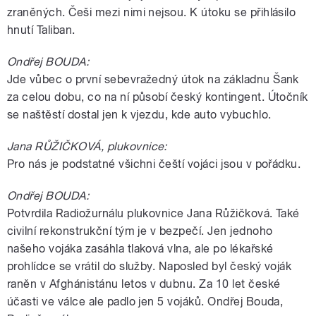
zraněných. Češi mezi nimi nejsou. K útoku se přihlásilo
hnutí Taliban.
Ondřej BOUDA:
Jde vůbec o první sebevražedný útok na základnu Šank
za celou dobu, co na ní působí český kontingent. Útočník
se naštěstí dostal jen k vjezdu, kde auto vybuchlo.
Jana RŮŽIČKOVÁ, plukovnice:
Pro nás je podstatné všichni čeští vojáci jsou v pořádku.
Ondřej BOUDA:
Potvrdila Radiožurnálu plukovnice Jana Růžičková. Také
civilní rekonstrukční tým je v bezpečí. Jen jednoho
našeho vojáka zasáhla tlaková vlna, ale po lékařské
prohlídce se vrátil do služby. Naposled byl český voják
raněn v Afghánistánu letos v dubnu. Za 10 let české
účasti ve válce ale padlo jen 5 vojáků. Ondřej Bouda,