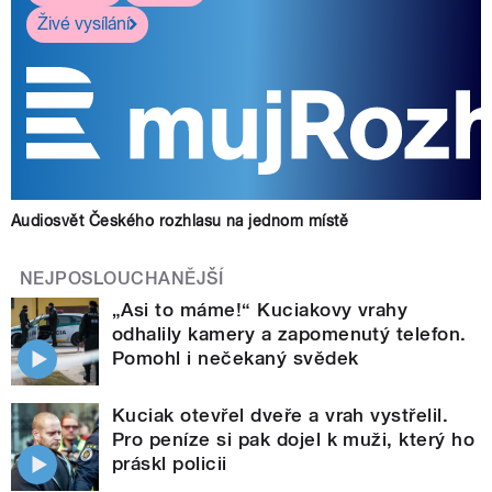
Živé vysílání
Audiosvět Českého rozhlasu na jednom místě
NEJPOSLOUCHANĚJŠÍ
„Asi to máme!“ Kuciakovy vrahy
odhalily kamery a zapomenutý telefon.
Pomohl i nečekaný svědek
Kuciak otevřel dveře a vrah vystřelil.
Pro peníze si pak dojel k muži, který ho
práskl policii