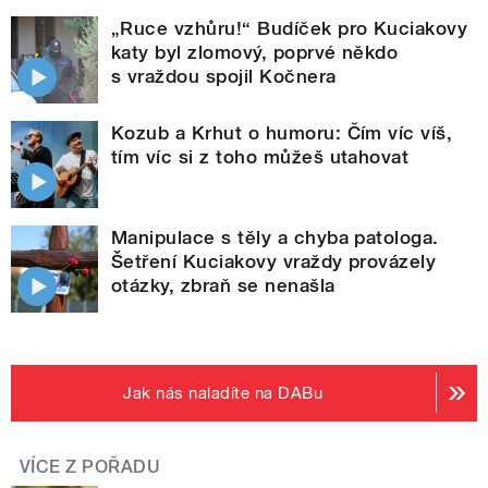
„Ruce vzhůru!“ Budíček pro Kuciakovy
katy byl zlomový, poprvé někdo
s vraždou spojil Kočnera
Kozub a Krhut o humoru: Čím víc víš,
tím víc si z toho můžeš utahovat
Manipulace s těly a chyba patologa.
Šetření Kuciakovy vraždy provázely
otázky, zbraň se nenašla
Jak nás naladíte na DABu
VÍCE Z POŘADU