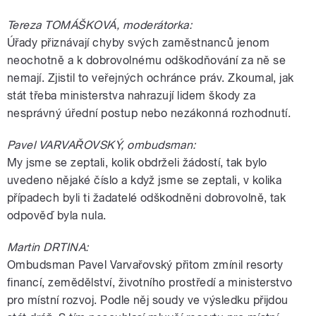
Tereza TOMÁŠKOVÁ, moderátorka:
Úřady přiznávají chyby svých zaměstnanců jenom
neochotně a k dobrovolnému odškodňování za ně se
nemají. Zjistil to veřejných ochránce práv. Zkoumal, jak
stát třeba ministerstva nahrazují lidem škody za
nesprávný úřední postup nebo nezákonná rozhodnutí.
Pavel VARVAŘOVSKÝ, ombudsman:
My jsme se zeptali, kolik obdrželi žádostí, tak bylo
uvedeno nějaké číslo a když jsme se zeptali, v kolika
případech byli ti žadatelé odškodněni dobrovolně, tak
odpověď byla nula.
Martin DRTINA:
Ombudsman Pavel Varvařovský přitom zmínil resorty
financí, zemědělství, životního prostředí a ministerstvo
pro místní rozvoj. Podle něj soudy ve výsledku přijdou