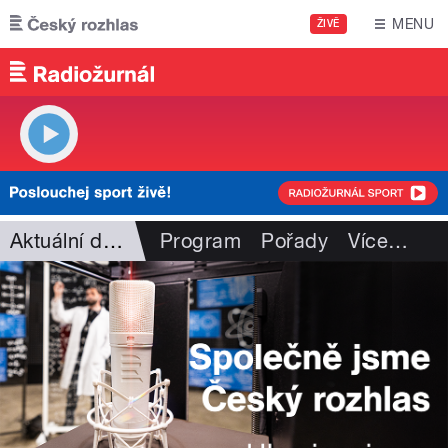
Přejít k hlavnímu obsahu
MENU
ŽIVĚ
Aktuální dění
Program
Pořady
Více
…