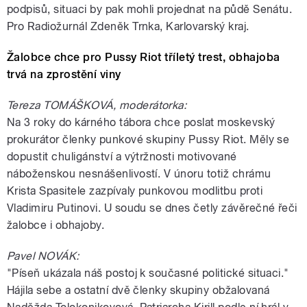
podpisů, situaci by pak mohli projednat na půdě Senátu.
Pro Radiožurnál Zdeněk Trnka, Karlovarský kraj.
Žalobce chce pro Pussy Riot tříletý trest, obhajoba
trvá na zprostění viny
Tereza TOMÁŠKOVÁ, moderátorka:
Na 3 roky do kárného tábora chce poslat moskevský
prokurátor členky punkové skupiny Pussy Riot. Měly se
dopustit chuligánství a výtržnosti motivované
náboženskou nesnášenlivostí. V únoru totiž chrámu
Krista Spasitele zazpívaly punkovou modlitbu proti
Vladimiru Putinovi. U soudu se dnes četly závěrečné řeči
žalobce i obhajoby.
Pavel NOVÁK:
"Píseň ukázala náš postoj k současné politické situaci."
Hájila sebe a ostatní dvě členky skupiny obžalovaná