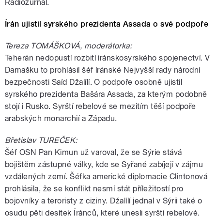
Radiožurnál.
Írán ujistil syrského prezidenta Assada o své podpoře
Tereza TOMÁŠKOVÁ, moderátorka:
Teherán nedopustí rozbití íránskosyrského spojenectví. V
Damašku to prohlásil šéf íránské Nejvyšší rady národní
bezpečnosti Saíd Džalílí. O podpoře osobně ujistil
syrského prezidenta Bašára Assada, za kterým podobně
stojí i Rusko. Syrští rebelové se mezitím těší podpoře
arabských monarchií a Západu.
Břetislav TUREČEK:
Šéf OSN Pan Kimun už varoval, že se Sýrie stává
bojištěm zástupné války, kde se Syřané zabíjejí v zájmu
vzdálených zemí. Šéfka americké diplomacie Clintonová
prohlásila, že se konflikt nesmí stát příležitostí pro
bojovníky a teroristy z ciziny. Džalílí jednal v Sýrii také o
osudu pěti desítek Íránců, které unesli syrští rebelové.