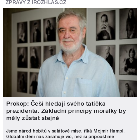
ZPRÁVY Z IROZHLAS.CZ
Prokop: Češi hledají svého tatíčka
prezidenta. Základní principy morálky by
měly zůstat stejné
Jsme národ hobitů v salátové míse, říká Mojmír Hampl.
Globální dění nás zasahuje víc, než si připouštíme