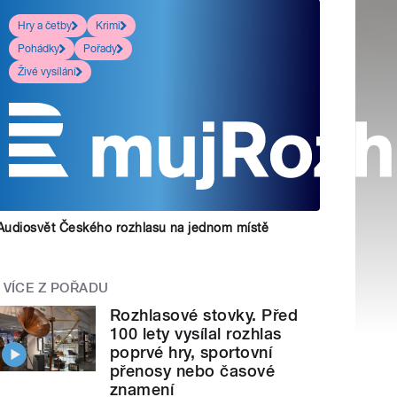
Hry a četby
Krimi
Pohádky
Pořady
Živé vysílání
Audiosvět Českého rozhlasu na jednom místě
VÍCE Z POŘADU
Rozhlasové stovky. Před
100 lety vysílal rozhlas
poprvé hry, sportovní
přenosy nebo časové
znamení