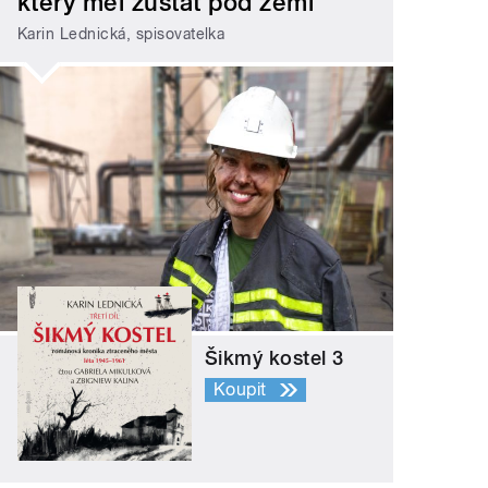
který měl zůstat pod zemí
Karin Lednická, spisovatelka
Šikmý kostel 3
Koupit