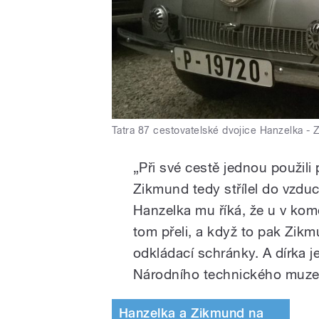
Tatra 87 cestovatelské dvojice Hanzelka -
„Při své cestě jednou použili 
Zikmund tedy střílel do vzdu
Hanzelka mu říká, že u v komo
tom přeli, a když to pak Zikm
odkládací schránky. A dírka 
Národního technického muze
Hanzelka a Zikmund na