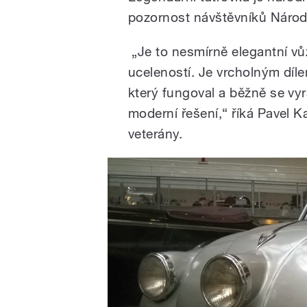
pozornost návštěvníků Národ
„Je to nesmírně elegantní v
uceleností. Je vrcholným díl
který fungoval a běžně se vyrá
moderní řešení,“ říká Pavel K
veterány.