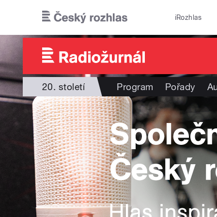
Přejít k hlavnímu obsahu
iRozhlas
20. století
Program
Pořady
Au