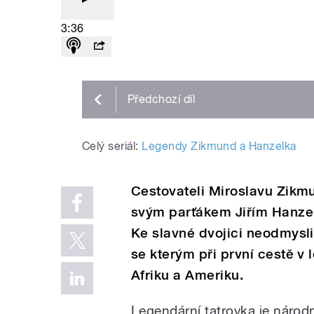
3:36
Předchozí
díl
Celý seriál:
Legendy Zikmund a Hanzelka
Cestovateli Miroslavu Zikmu
svým parťákem Jiřím Hanzelk
Ke slavné dvojici neodmyslit
se kterým při první cestě v 
Afriku a Ameriku.
Legendární tatrovka je národn