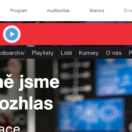
Program
mujRozhlas
Stanice
O r
dioarchiv
Playlisty
Lidé
Kamery
O nás
P