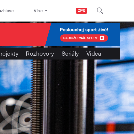
ozhlase
Více
ŽIVĚ
rojekty
Rozhovory
Seriály
Videa