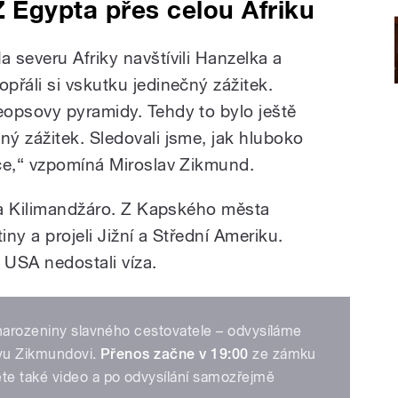
Z Egypta přes celou Afriku
a severu Afriky navštívili Hanzelka a
přáli si vskutku jedinečný zážitek.
opsovy pyramidy. Tehdy to bylo ještě
ý zážitek. Sledovali jsme, jak hluboko
ce,“ vzpomíná Miroslav Zikmund.
 na Kilimandžáro. Z Kapského města
iny a projeli Jižní a Střední Ameriku.
 USA nedostali víza.
 narozeniny slavného cestovatele – odvysíláme
avu Zikmundovi.
Přenos začne v 19:00
ze zámku
te také video a po odvysílání samozřejmě