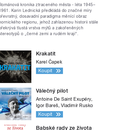
Románová kronika ztraceného města - léta 1945–
1961. Karin Lednická předkládá do značné míry
převratný, dosavadní paradigma měnící obraz
hornického regionu, jehož zahlazenou historii stále
překrývá tlustá vrstva mýtů a zakořeněných
stereotypů o „černé zemi a rudém kraji“.
Krakatit
Karel Čapek
Koupit
Válečný pilot
Antoine De Saint Exupéry,
Igor Bareš, Vladimír Rusko
Koupit
Babské rady ze života