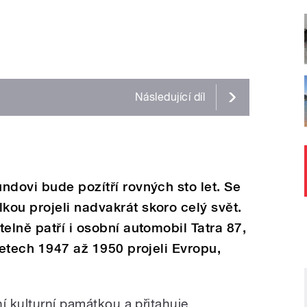
Následující
díl
ndovi bude pozítří rovných sto let. Se
ou projeli nadvakrát skoro celý svět.
elně patří i osobní automobil Tatra 87,
letech 1947 až 1950 projeli Evropu,
í kulturní památkou a přitahuje