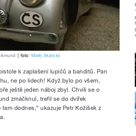
 Zikmund
|
foto:
Matěj Skalický
pistole k zaplašení lupičů a banditů. Pan
chu, ne po lidech! Když bylo po všem,
ře ještě jeden náboj zbyl. Chvíli se o
und zmáčknul, trefil se do dvířek
je tam dodnes,“ ukazuje Petr Kožíšek z
a.