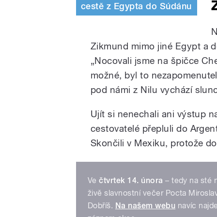
cestě z Egypta do Súdánu
N
Zikmund mimo jiné Egypt a do
„Nocovali jsme na špičce Che
možné, byl to nezapomenuteln
pod námi z Nilu vychází slun
Ujít si nenechali ani výstup
cestovatelé přepluli do Argent
Skončili v Mexiku, protože do
Ve
čtvrtek 14. února
– tedy na sté
živě slavnostní večer Pocta Mirosl
Dobříš.
Na našem webu
navíc najde