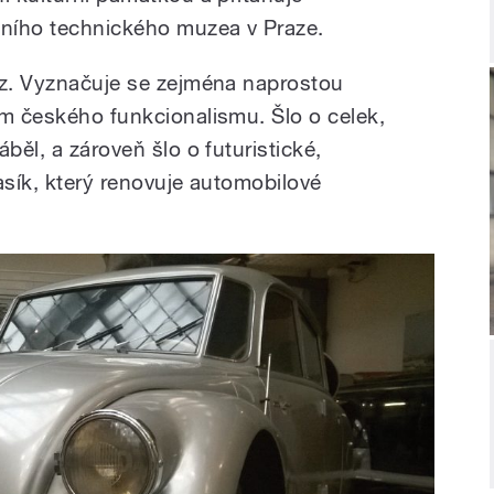
ního technického muzea v Praze.
ůz. Vyznačuje se zejména naprostou
em českého funkcionalismu. Šlo o celek,
běl, a zároveň šlo o futuristické,
asík, který renovuje automobilové