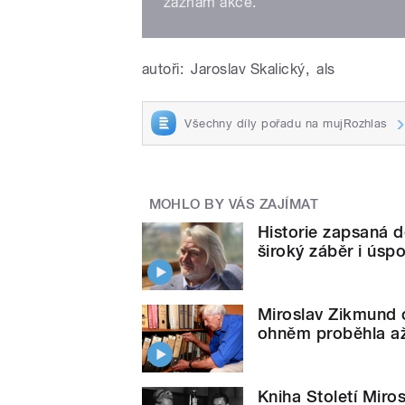
záznam akce.
autoři:
Jaroslav Skalický
,
als
Všechny díly pořadu na mujRozhlas
MOHLO BY VÁS ZAJÍMAT
Historie zapsaná d
široký záběr i úsp
Miroslav Zikmund o
ohněm proběhla až
Kniha Století Miro