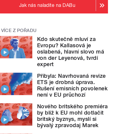
Jak nás naladíte na DABu
VÍCE Z POŘADU
Kdo skutečně mluví za
Evropu? Kallasová je
oslabená, hlavní slovo má
von der Leyenová, tvrdí
expert
Přibyla: Navrhovaná revize
ETS je drobná úprava.
Rušení emisních povolenek
není v EU průchozí
Nového britského premiéra
by blíž k EU mohl dotlačit
britský byznys, myslí si
bývalý zpravodaj Marek