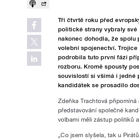
Tři čtvrtě roku před evropsk
politické strany vybraly své
nakonec dohodla, že spolu p
volební spojenectví. Trojic
podrobila tuto první fázi p
rozboru. Kromě spousty pos
souvislostí si všímá i jedné
kandidátek se prosadilo dos
Zdeňka Trachtová připomíná af
představování společné kand
volbami měli zástup politiků a
„Co jsem slyšela, tak u Pirát