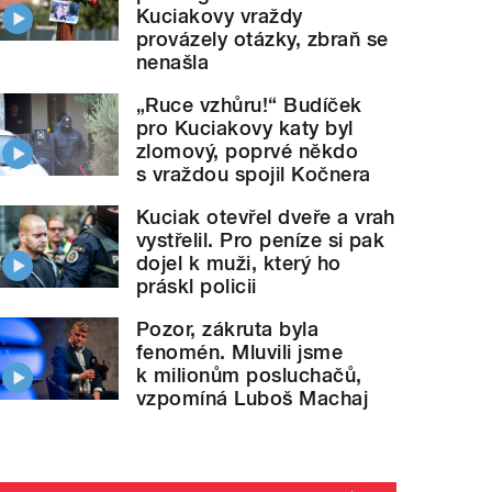
Kuciakovy vraždy
provázely otázky, zbraň se
nenašla
„Ruce vzhůru!“ Budíček
pro Kuciakovy katy byl
zlomový, poprvé někdo
s vraždou spojil Kočnera
Kuciak otevřel dveře a vrah
vystřelil. Pro peníze si pak
dojel k muži, který ho
práskl policii
Pozor, zákruta byla
fenomén. Mluvili jsme
k milionům posluchačů,
vzpomíná Luboš Machaj