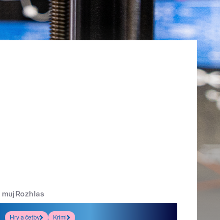
mujRozhlas
Hry a četby
Krimi