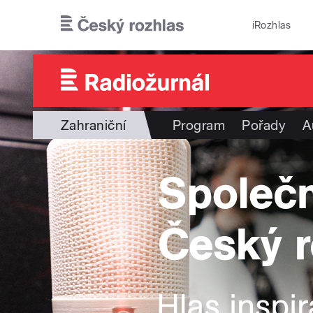
Přejít k hlavnímu obsahu
iRozhlas
Zahraniční
Program
Pořady
A