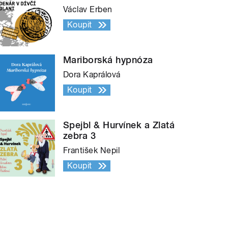
Václav Erben
Koupit
Mariborská hypnóza
Dora Kaprálová
Koupit
Spejbl & Hurvínek a Zlatá
zebra 3
František Nepil
Koupit