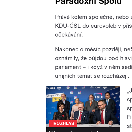
Paradoxní Spolu
Právě kolem společné, nebo
KDU-ČSL do eurovoleb v příšt
očekávání.
Nakonec o měsíc později, než 
oznámily, že půjdou pod hlav
parlament – i když v něm sed
unijních témat se rozcházejí.
„
s
s
Fi
IROZHLAS
s