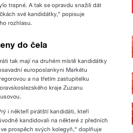
ylo trapné. A tak se opravdu snažili dát
íčkách své kandidátky,“ popisuje
ho rozhlasu.
eny do čela
iráti tak mají na druhém místě kandidátky
osavadní europoslankyni Markétu
regorovou a na třetím zastupitelku
oravskoslezského kraje Zuzanu
lusovou.
rý i někteří pirátští kandidáti, kteří
ůvodně kandidovali na některé z předních
vě ve prospěch svých kolegyň,“ doplňuje