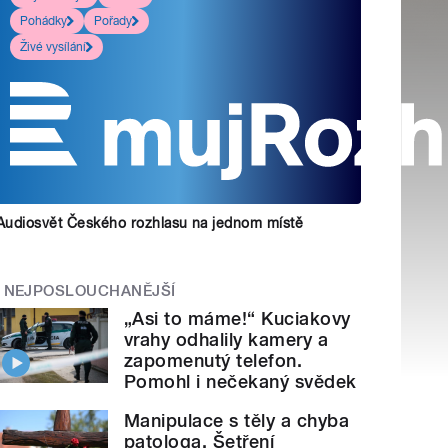
Pohádky
Pořady
Živé vysílání
Audiosvět Českého rozhlasu na jednom místě
NEJPOSLOUCHANĚJŠÍ
„Asi to máme!“ Kuciakovy
vrahy odhalily kamery a
zapomenutý telefon.
Pomohl i nečekaný svědek
Manipulace s těly a chyba
patologa. Šetření