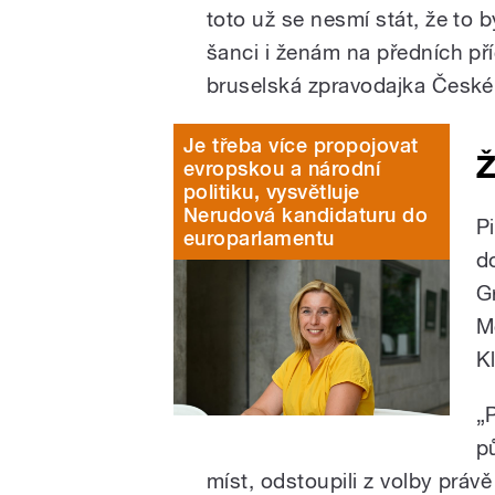
toto už se nesmí stát, že to b
šanci i ženám na předních př
bruselská zpravodajka České
Je třeba více propojovat
Ž
evropskou a národní
politiku, vysvětluje
Nerudová kandidaturu do
P
europarlamentu
d
G
M
K
„P
p
míst, odstoupili z volby prá