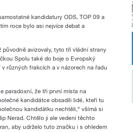
 samostatné kandidatury ODS, TOP 09 a
ím roce bylo asi nejvíce debat a
původně avizovaly, tyto tři vládní strany
ičkou Spolu také do boje o Evropský
í v různých frakcích a v názorech na řadu
Je paradoxní, že tři první místa na
polečné kandidátce obsadili lidé, kteří tu
polečnou kandidátku nechtěli,“ všímá si
lip Nerad. Chtělo ji ale vedení těchto
tran, aby udrželo tuto značku i s ohledem