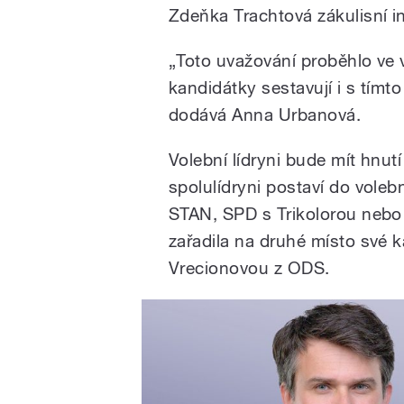
Zdeňka Trachtová zákulisní i
„Toto uvažování proběhlo ve 
kandidátky sestavují i s tímt
dodává Anna Urbanová.
Volební lídryni bude mít hnut
spolulídryni postaví do voleb
STAN, SPD s Trikolorou nebo
zařadila na druhé místo své 
Vrecionovou z ODS.