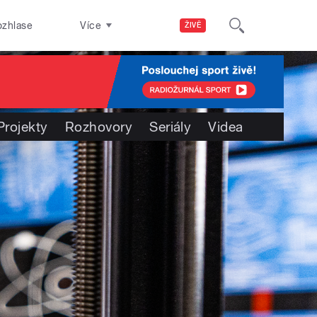
ozhlase
Více
ŽIVĚ
Projekty
Rozhovory
Seriály
Videa