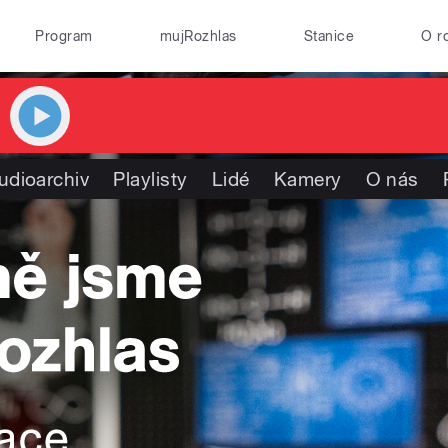
Program
mujRozhlas
Stanice
O r
udioarchiv
Playlisty
Lidé
Kamery
O nás