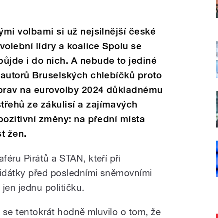
ými volbami si už nejsilnější české
 volební lídry a koalice Spolu se
ůjde i do nich. A nebude to jediné
e autorů Bruselských chlebíčků proto
říprav na eurovolby 2024 důkladnému
třehů ze zákulisí a zajímavých
 pozitivní změny: na přední místa
t žen.
éru Pirátů a STAN, kteří při
idátky před posledními sněmovními
 jen jednu političku.
ů se tentokrát hodně mluvilo o tom, že