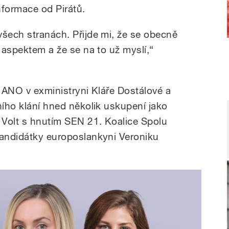
nformace od Pirátů.
všech stranách. Přijde mi, že se obecně
o aspektem a že se na to už myslí,“
í ANO v exministryni Kláře Dostálové a
ního klání hned několik uskupení jako
 Volt s hnutím SEN 21. Koalice Spolu
kandidátky europoslankyni Veroniku