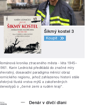
Šikmý kostel 3
Koupit
Románová kronika ztraceného města - léta 1945–
1961. Karin Lednická předkládá do značné míry
převratný, dosavadní paradigma měnící obraz
hornického regionu, jehož zahlazenou historii stále
překrývá tlustá vrstva mýtů a zakořeněných
stereotypů o „černé zemi a rudém kraji“.
Denár v dívčí dlani