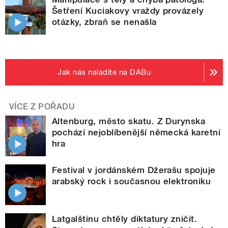
Šetření Kuciakovy vraždy provázely
otázky, zbraň se nenašla
Jak nás naladíte na DABu
VÍCE Z POŘADU
Altenburg, město skatu. Z Durynska
pochází nejoblíbenější německá karetní
hra
Festival v jordánském Džerašu spojuje
arabský rock i současnou elektroniku
Latgalštinu chtěly diktatury zničit.