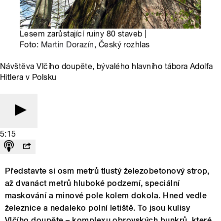
Lesem zarůstající ruiny 80 staveb |
Foto:
Martin Dorazín
, Český rozhlas
Návštěva Vlčího doupěte, bývalého hlavního tábora Adolfa
Hitlera v Polsku
5:15
Představte si osm metrů tlustý železobetonový strop,
až dvanáct metrů hluboké podzemí, speciální
maskování a minové pole kolem dokola. Hned vedle
železnice a nedaleko polní letiště. To jsou kulisy
Vlčího doupěte – komplexu obrovských bunkrů, které