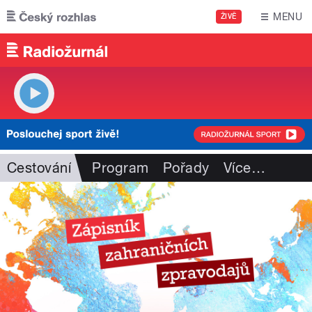
Přejít k hlavnímu obsahu
MENU
ŽIVĚ
Cestování
Program
Pořady
Více
…