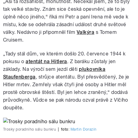
„Asi ta rozsáhlost, mohutnost. Nečekal jsem, že to byly
tak velké stavby. Znám sice česká opevnění, ale to je
úplně něco jiného,“ říká mi Petr a paní Irena mě vede k
místu, kde se odehrála zásadní událost druhé světové
války. Nedávno ji připomněl film
Valkýra
s Tomem
Cruisem.
„Tady stál dům, ve kterém došlo 20. července 1944 k
pokusu o
atentát na Hitlera
. Z baráku zůstaly jen
základy. Na výročí sem jezdí děti
plukovníka
Staufenberga
, strůjce atentátu. Byl přesvědčený, že je
Hitler mrtev. Zemřely však čtyři jiné osoby a Hitler měl
prostě obrovské štěstí. Byl jen lehce zraněný,“ dodává
průvodkyně. Vůdce se pak národu ozval právě z Vlčího
doupěte.
Trosky poradního sálu bunkru
|
foto:
Martin Dorazín