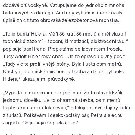
dodává průvodkyně. Vstupujeme do jednoho z mnoha
betonových sarkofágů. Ani tuny výbušnin nedokázaly
úplně zničit tato obrovská železobetonová monstra.
„To je bunkr Hitlera. Měří 36 krát 36 metrů a měl vlastní
technické zázemí – topení, klimatizaci, elektrocentrálu,“
popisuje paní Irena. Proplétáme se labyrintem trosek.
Tudy Adolf Hitler roky chodil. Je to opravdu divný pocit.
„Tady vidíte profil vnější stěny. Byla tlustá osm metrů.
Kuchyň, technická místnost, chodba a dál už byl pokoj
Hitlera,“ ukazuje mi průvodkyně.
„Vypadá to sice super, ale je šílené, že to stavěli kvůli
jednomu člověku. Je to ohromná stavba, osm metrů
tlustý strop se jen tak nevidí,“ sděluje mi své dojmy jeden
z turistů. Potkávám i česko-polský pár, Petra a slečnu
Jagodu. Co je nejvíce překvapilo?