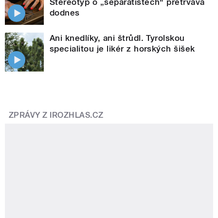
Stereotyp o „separatistech“ přetrvává
dodnes
Ani knedlíky, ani štrůdl. Tyrolskou
specialitou je likér z horských šišek
ZPRÁVY Z IROZHLAS.CZ