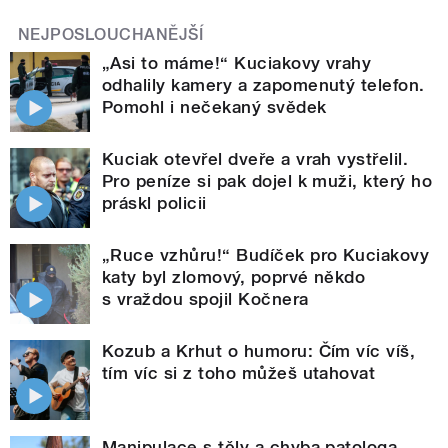
NEJPOSLOUCHANĚJŠÍ
„Asi to máme!“ Kuciakovy vrahy
odhalily kamery a zapomenutý telefon.
Pomohl i nečekaný svědek
Kuciak otevřel dveře a vrah vystřelil.
Pro peníze si pak dojel k muži, který ho
práskl policii
„Ruce vzhůru!“ Budíček pro Kuciakovy
katy byl zlomový, poprvé někdo
s vraždou spojil Kočnera
Kozub a Krhut o humoru: Čím víc víš,
tím víc si z toho můžeš utahovat
Manipulace s těly a chyba patologa.