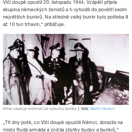
Vlčí doupě opustil 20. listopadu 1944. Vzápětí přijela
skupina německých ženistů a ti vyhodili do povětří sedm
největších bunkrů. Na středně velký bunkr bylo potřeba 8
až 10 tun trhavin,“ přibližuje.
Hitler ukazuje místnost po výbuchu bomby
|
foto:
Martin Dorazín
„Tři dny poté, co Vlčí doupě opustili Němci, dorazila na
místo Rudá armáda a zničila zbytky budov a bunkrů,“