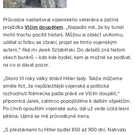
Průvodce nastartoval vojenského veterána a začíná
projížďka
Vlčím doupětem
. „Napadlo mě, že by turisti
mohli trochu pocítit historii. Můžou si obléct uniformu,
udělat si fotku se zbraní, projet se tímto vojenským
autem,“ říká mi Jarek Sztabiňski. Do detailů zná historii
všech bunkrů – kdo kde bydlel, kam je možné se podívat,
na co si dávat pozor.
„Skoro tři roky války strávil Hitler tady. Takže můžeme
směle říct, že nejdůležitější vojenská a politická
rozhodnutí Německa padla právě ve Vlčím doupěti,“
připomíná Jarek, zatímco popojíždíme k dalším objektům.
Po chvíli opouštím vojenské auto, dál už vede úzká lesní
pěšina. Ujímá se mě průvodkyně Irena.
„S přestávkami tu Hitler bydlel 850 až 900 dní. Natrvalo