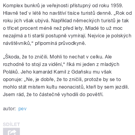
Komplex bunkrů je veřejnosti přístupný od roku 1959.
Hlavně teď v létě ho navštíví tisíce turistů denně. „Rok od
roku jich však ubývá. Například německých turistů je tak
o třicet procent méně než před lety. Mladé to už moc
nezajímá a ti starší postupně vymírají. Nejvíce je polských
návštěvníků,“ připomíná průvodkyně.
„Škoda, že to zničili. Mohli to nechat v celku. Ale
rozhodně to stojí za vidění,“ říká mi jeden z mladých
Poláků. Jeho kamarád Kamil z Gdaňsku mu však
oponuje: „Ne, je dobře, že to zničili, protože by se to
mohlo stát místem kultu neonacistů, kteří by sem jezdili.
Jsem rád, že to částečně vyhodili do povětří.
autor:
pev