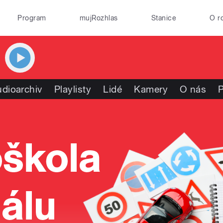
Program
mujRozhlas
Stanice
O r
dioarchiv
Playlisty
Lidé
Kamery
O nás
P