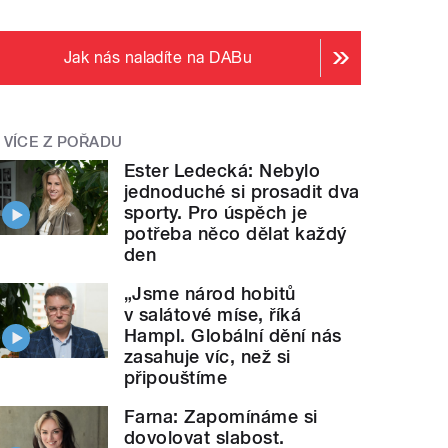
Jak nás naladíte na DABu
VÍCE Z POŘADU
Ester Ledecká: Nebylo
jednoduché si prosadit dva
sporty. Pro úspěch je
potřeba něco dělat každý
den
„Jsme národ hobitů
v salátové míse, říká
Hampl. Globální dění nás
zasahuje víc, než si
připouštíme
Farna: Zapomínáme si
dovolovat slabost.