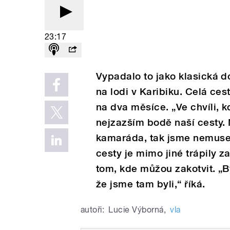
23:17
Vypadalo to jako klasická d
na lodi v Karibiku. Celá ces
na dva měsíce. „Ve chvíli, k
nejzazším bodě naší cesty. 
kamaráda, tak jsme nemusel
cesty je mimo jiné trápily 
tom, kde můžou zakotvit. „B
že jsme tam byli,“ říká.
autoři:
Lucie Výborná
,
vla