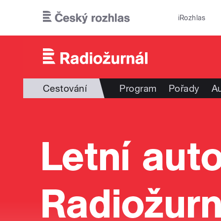
Přejít k hlavnímu obsahu
iRozhlas
Cestování
Program
Pořady
Au