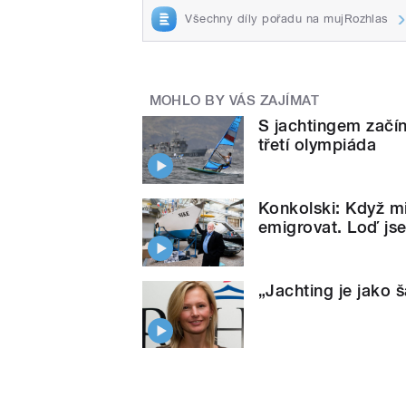
Všechny díly pořadu na mujRozhlas
MOHLO BY VÁS ZAJÍMAT
S jachtingem začín
třetí olympiáda
Konkolski: Když m
emigrovat. Loď jse
„Jachting je jako 