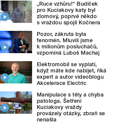
„Ruce vzhůru!“ Budíček
pro Kuciakovy katy byl
zlomový, poprvé někdo
s vraždou spojil Kočnera
Pozor, zákruta byla
fenomén. Mluvili jsme
k milionům posluchačů,
vzpomíná Luboš Machaj
Elektromobil se vyplatí,
když máte kde nabíjet, říká
expert a autor videoblogu
Akcelerace Electric
Manipulace s těly a chyba
patologa. Šetření
Kuciakovy vraždy
provázely otázky, zbraň se
nenašla