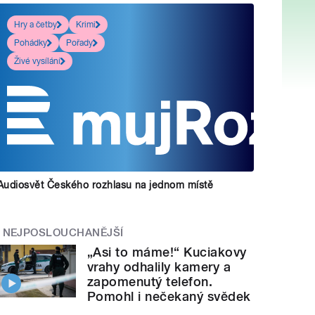
Hry a četby
Krimi
Pohádky
Pořady
Živé vysílání
Audiosvět Českého rozhlasu na jednom místě
NEJPOSLOUCHANĚJŠÍ
„Asi to máme!“ Kuciakovy
vrahy odhalily kamery a
zapomenutý telefon.
Pomohl i nečekaný svědek