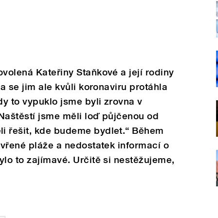
ovolená Kateřiny Staňkové a její rodiny
ta se jim ale kvůli koronaviru protáhla
dy to vypuklo jsme byli zrovna v
Naštěstí jsme měli loď půjčenou od
i řešit, kde budeme bydlet.“ Během
zavřené pláže a nedostatek informací o
ylo to zajímavé. Určitě si nestěžujeme,