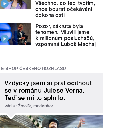
Všechno, co teď tvořím,
chce bourat očekávání
dokonalosti
Pozor, zákruta byla
fenomén. Mluvili jsme
k milionům posluchačů,
vzpomíná Luboš Machaj
E-SHOP ČESKÉHO ROZHLASU
Vždycky jsem si přál ocitnout
se v románu Julese Verna.
Teď se mi to splnilo.
Václav Žmolík, moderátor