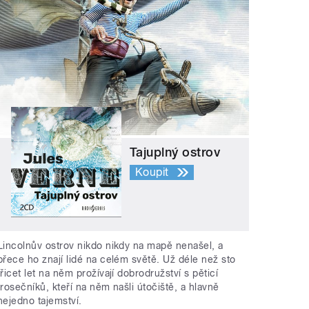
Tajuplný ostrov
Koupit
Lincolnův ostrov nikdo nikdy na mapě nenašel, a
přece ho znají lidé na celém světě. Už déle než sto
třicet let na něm prožívají dobrodružství s pěticí
trosečníků, kteří na něm našli útočiště, a hlavně
nejedno tajemství.