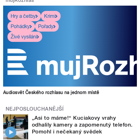
mujRozhlas
Hry a četby
Krimi
Pohádky
Pořady
Živé vysílání
Audiosvět Českého rozhlasu na jednom místě
NEJPOSLOUCHANĚJŠÍ
„Asi to máme!“ Kuciakovy vrahy
odhalily kamery a zapomenutý telefon.
Pomohl i nečekaný svědek