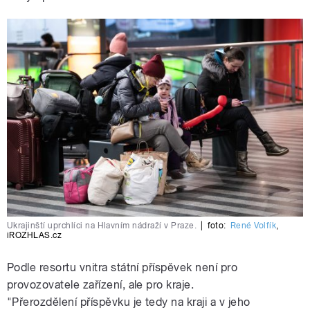
Ukrajinští uprchlíci na Hlavním nádraží v Praze.
|
foto:
René Volfík
,
iROZHLAS.cz
Podle resortu vnitra státní příspěvek není pro
provozovatele zařízení, ale pro kraje.
"Přerozdělení příspěvku je tedy na kraji a v jeho