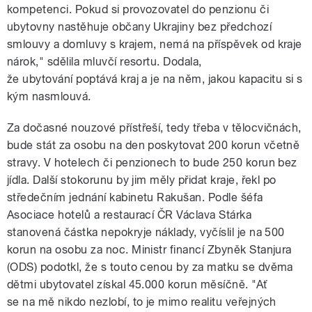
kompetenci. Pokud si provozovatel do penzionu či
ubytovny nastěhuje občany Ukrajiny bez předchozí
smlouvy a domluvy s krajem, nemá na příspěvek od kraje
nárok," sdělila mluvčí resortu. Dodala,
že ubytování poptává kraj a je na něm, jakou kapacitu si s
kým nasmlouvá.
Za dočasné nouzové přístřeší, tedy třeba v tělocvičnách,
bude stát za osobu na den poskytovat 200 korun včetně
stravy. V hotelech či penzionech to bude 250 korun bez
jídla. Další stokorunu by jim měly přidat kraje, řekl po
středečním jednání kabinetu Rakušan. Podle šéfa
Asociace hotelů a restaurací ČR Václava Stárka
stanovená částka nepokryje náklady, vyčíslil je na 500
korun na osobu za noc. Ministr financí Zbyněk Stanjura
(ODS) podotkl, že s touto cenou by za matku se dvěma
dětmi ubytovatel získal 45.000 korun měsíčně. "Ať
se na mě nikdo nezlobí, to je mimo realitu veřejných