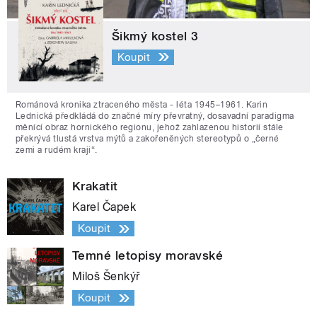
Šikmý kostel 3
Koupit
Románová kronika ztraceného města - léta 1945–1961. Karin
Lednická předkládá do značné míry převratný, dosavadní paradigma
měnící obraz hornického regionu, jehož zahlazenou historii stále
překrývá tlustá vrstva mýtů a zakořeněných stereotypů o „černé
zemi a rudém kraji“.
Krakatit
Karel Čapek
Koupit
Temné letopisy moravské
Miloš Šenkýř
Koupit