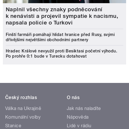
Naplnil všechny znaky podněcování
k nenávisti a projevil sympatie k nacismu,
napsala policie o Turkovi
Finští farmáři pomáhají hlídat hranice před Rusy, svými
dřívějšími největšími obchodními partnery
Hradec Králové nevyužil proti Besiktasi početní výhodu.
Po prohře 0:1 bude v Turecku dotahovat
Český rozhlas
O nás
Válka na Ukrajině
Jak nás naladíte
Komunální volby
Nápověda
Stanice
Lidé v rádiu