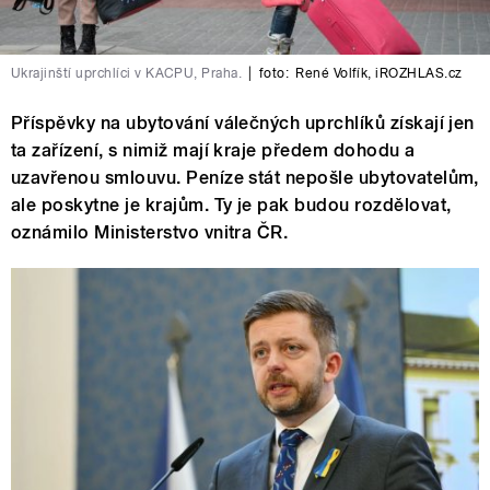
Ukrajinští uprchlíci v KACPU, Praha.
|
foto:
René Volfík
,
iROZHLAS.cz
Příspěvky na ubytování válečných uprchlíků získají jen
ta zařízení, s nimiž mají kraje předem dohodu a
uzavřenou smlouvu. Peníze stát nepošle ubytovatelům,
ale poskytne je krajům. Ty je pak budou rozdělovat,
oznámilo Ministerstvo vnitra ČR.