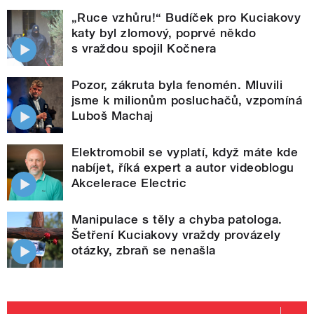
„Ruce vzhůru!“ Budíček pro Kuciakovy
katy byl zlomový, poprvé někdo
s vraždou spojil Kočnera
Pozor, zákruta byla fenomén. Mluvili
jsme k milionům posluchačů, vzpomíná
Luboš Machaj
Elektromobil se vyplatí, když máte kde
nabíjet, říká expert a autor videoblogu
Akcelerace Electric
Manipulace s těly a chyba patologa.
Šetření Kuciakovy vraždy provázely
otázky, zbraň se nenašla