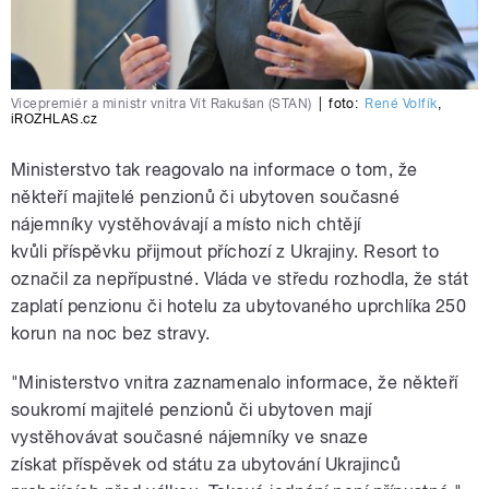
Vicepremiér a ministr vnitra Vít Rakušan (STAN)
|
foto:
René Volfík
,
iROZHLAS.cz
Ministerstvo tak reagovalo na informace o tom, že
někteří majitelé penzionů či ubytoven současné
nájemníky vystěhovávají a místo nich chtějí
kvůli příspěvku přijmout příchozí z Ukrajiny. Resort to
označil za nepřípustné. Vláda ve středu rozhodla, že stát
zaplatí penzionu či hotelu za ubytovaného uprchlíka 250
korun na noc bez stravy.
"Ministerstvo vnitra zaznamenalo informace, že někteří
soukromí majitelé penzionů či ubytoven mají
vystěhovávat současné nájemníky ve snaze
získat příspěvek od státu za ubytování Ukrajinců