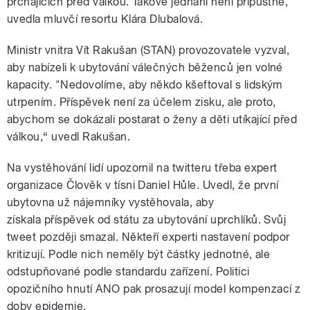
prchajících před válkou. Takové jednání není přípustné,"
uvedla mluvčí resortu Klára Dlubalová.
Ministr vnitra Vít Rakušan (STAN) provozovatele vyzval,
aby nabízeli k ubytování válečných běženců jen volné
kapacity. "Nedovolíme, aby někdo kšeftoval s lidským
utrpením. Příspěvek není za účelem zisku, ale proto,
abychom se dokázali postarat o ženy a děti utíkající před
válkou,“ uvedl Rakušan.
Na vystěhování lidí upozornil na twitteru třeba expert
organizace Člověk v tísni Daniel Hůle. Uvedl, že první
ubytovna už nájemníky vystěhovala, aby
získala příspěvek od státu za ubytování uprchlíků. Svůj
tweet později smazal. Někteří experti nastavení podpor
kritizují. Podle nich neměly být částky jednotné, ale
odstupňované podle standardu zařízení. Politici
opozičního hnutí ANO pak prosazují model kompenzací z
doby epidemie.