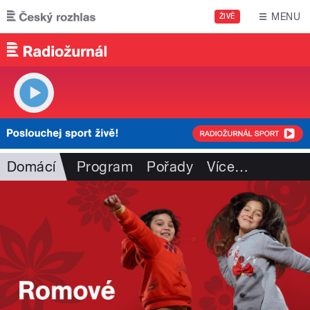
Přejít k hlavnímu obsahu
MENU
ŽIVĚ
Domácí
Program
Pořady
Více
…