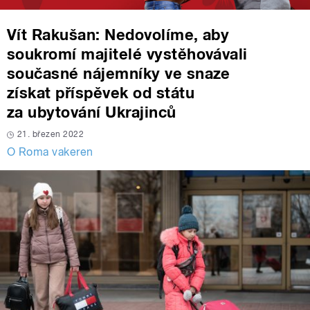
Vít Rakušan: Nedovolíme, aby
soukromí majitelé vystěhovávali
současné nájemníky ve snaze
získat příspěvek od státu
za ubytování Ukrajinců
21. březen 2022
O Roma vakeren