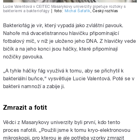
Lucie Valentová v CEITEC Masarykovy univerzity pipetuje roztoky s
bakteriemi a bakteriofágy
|
foto:
Michal Šafařík
,
Český rozhlas
Bakteriofág je vir, který vypadá jako zvláštní pavouk.
Nahoře má dvacetistrannou hlavičku připomínající
fotbalový míč, v níž je uloženo jeho DNA. Z hlavičky vede
bičík a na jeho konci jsou háčky, které připomínají
nožičky pavouka.
„A tyhle háčky fág využívá k tomu, aby se přichytil k
bakteriální buňce,“ vysvětluje Lucie Valentová. Poté se v
bakterii namnoží a zabije ji.
Zmrazit a fotit
Vědci z Masarykovy univerzity byli první, kdo tento
proces nafotili. „Použili jsme k tomu kryo-elektronovou
mikroskopii, pro kterou je ale potřeba vzorky zmrazit