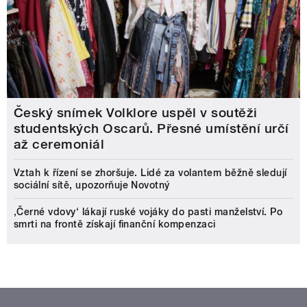
Český snímek Volklore uspěl v soutěži
studentských Oscarů. Přesné umístění určí
až ceremoniál
Vztah k řízení se zhoršuje. Lidé za volantem běžně sledují
sociální sítě, upozorňuje Novotný
‚Černé vdovy‘ lákají ruské vojáky do pasti manželství. Po
smrti na frontě získají finanční kompenzaci