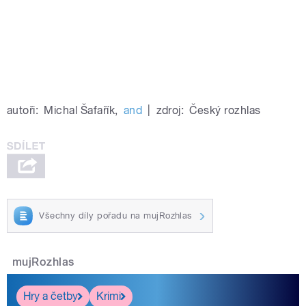
autoři:
Michal Šafařík
,
and
|
zdroj:
Český rozhlas
Všechny díly pořadu na mujRozhlas
mujRozhlas
Hry a četby
Krimi