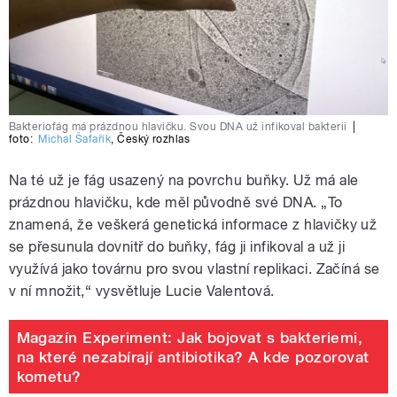
Bakteriofág má prázdnou hlavičku. Svou DNA už infikoval bakterii
|
foto:
Michal Šafařík
,
Český rozhlas
Na té už je fág usazený na povrchu buňky. Už má ale
prázdnou hlavičku, kde měl původně své DNA. „To
znamená, že veškerá genetická informace z hlavičky už
se přesunula dovnitř do buňky, fág ji infikoval a už ji
využívá jako továrnu pro svou vlastní replikaci. Začíná se
v ní množit,“ vysvětluje Lucie Valentová.
Magazín Experiment: Jak bojovat s bakteriemi,
na které nezabírají antibiotika? A kde pozorovat
kometu?