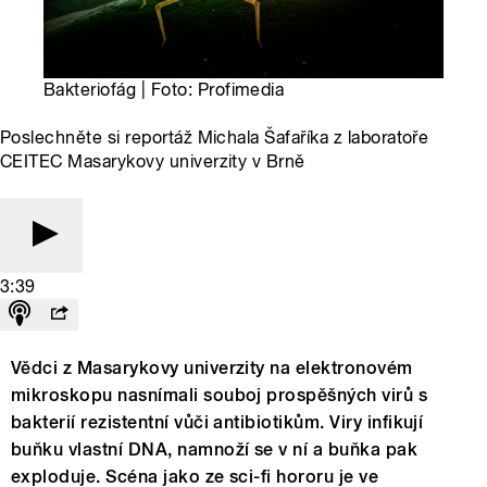
Bakteriofág | Foto: Profimedia
Poslechněte si reportáž Michala Šafaříka z laboratoře
CEITEC Masarykovy univerzity v Brně
3:39
Vědci z Masarykovy univerzity na elektronovém
mikroskopu nasnímali souboj prospěšných virů s
bakterií rezistentní vůči antibiotikům. Viry infikují
buňku vlastní DNA, namnoží se v ní a buňka pak
exploduje. Scéna jako ze sci-fi hororu je ve