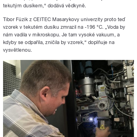
tekutým dusíkem,“ dodává vědkyně.
Tibor Füzik z CEITEC Masarykovy univerzity proto teď
vzorek v tekutém dusíku zmrazil na -196 °C. „Voda by
nám vadila v mikroskopu. Je tam vysoké vakuum, a
kdyby se odpařila, zničila by vzorek,“ doplňuje na
vysvětlenou.