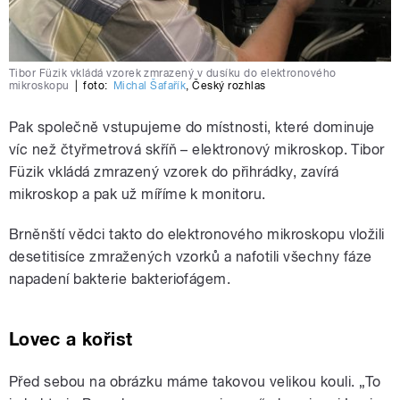
Tibor Füzik vkládá vzorek zmrazený v dusíku do elektronového
mikroskopu
|
foto:
Michal Šafařík
,
Český rozhlas
Pak společně vstupujeme do místnosti, které dominuje
víc než čtyřmetrová skříň – elektronový mikroskop. Tibor
Füzik vkládá zmrazený vzorek do přihrádky, zavírá
mikroskop a pak už míříme k monitoru.
Brněnští vědci takto do elektronového mikroskopu vložili
desetitisíce zmražených vzorků a nafotili všechny fáze
napadení bakterie bakteriofágem.
Lovec a kořist
Před sebou na obrázku máme takovou velikou kouli. „To