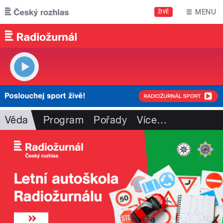
Přejít k hlavnímu obsahu
MENU
ŽIVĚ
Věda
Program
Pořady
Více
…