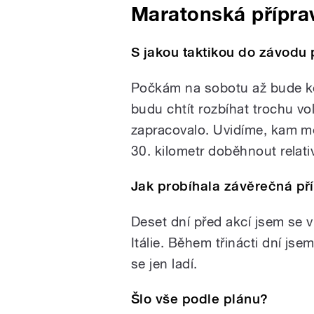
Maratonská přípra
S jakou taktikou do závodu
Počkám na sobotu až bude ko
budu chtít rozbíhat trochu vol
zapracovalo. Uvidíme, kam mě
30. kilometr doběhnout relati
Jak probíhala závěrečná p
Deset dní před akcí jsem se 
Itálie. Během třinácti dní js
se jen ladí.
Šlo vše podle plánu?