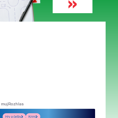
mujRozhlas
Hry a četby
Krimi