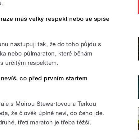
u.
raze máš velký respekt nebo se spíše
u nastupuji tak, že do toho půjdu s
tka nebo půlmaraton, které běhám
 s určitým respektem.
 nevíš, co před prvním startem
e ale s Moirou Stewartovou a Terkou
oda, že člověk úplně neví, do čeho jde.
ruhé, třetí maraton je třeba těžší.