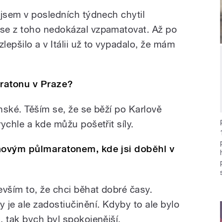
 jsem v posledních týdnech chytil
se z toho nedokázal vzpamatovat. Až po
epšilo a v Itálii už to vypadalo, že mám
ratonu v Praze?
nské. Těším se, že se běží po Karlově
ychle a kde můžu pošetřit síly.
bnovým půlmaratonem, kde jsi doběhl v
ším to, že chci běhat dobré časy.
 je ale zadostiučinění. Kdyby to ale bylo
, tak bych byl spokojenější.