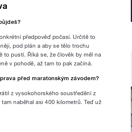
va
 půjdeš?
nkrétní předpověď počasí. Určitě to
něji, pod plán a aby se tělo trochu
 to pustí. Říká se, že člověk by měl na
vně v pohodě, až tam to pak začíná.
říprava před maratonským závodem?
vrátil z vysokohorského soustředění z
em tam naběhal asi 400 kilometrů. Teď už