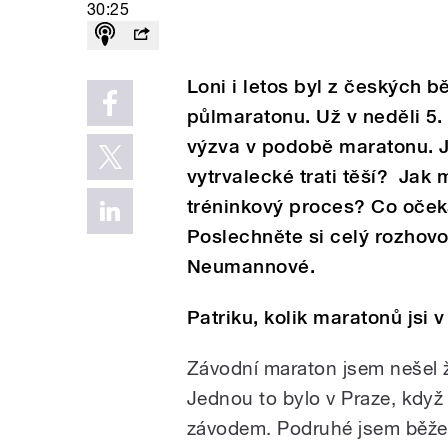
30:25
Loni i letos byl z českých 
půlmaratonu. Už v neděli 5.
výzva v podobě maratonu. J
vytrvalecké trati těší? Jak
tréninkový proces? Co oče
Poslechněte si celý rozhovo
Neumannové.
Patriku, kolik maratonů jsi 
Závodní maraton jsem nešel ž
Jednou to bylo v Praze, kdy
závodem. Podruhé jsem běžel