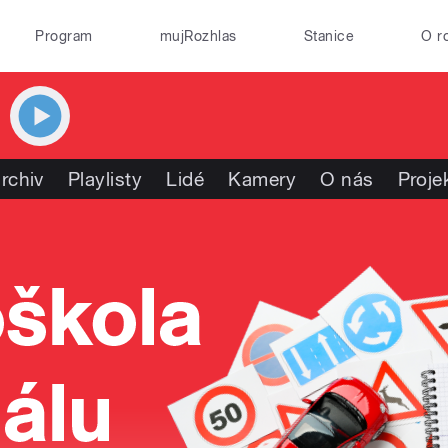
Program
mujRozhlas
Stanice
O r
rchiv
Playlisty
Lidé
Kamery
O nás
Proje