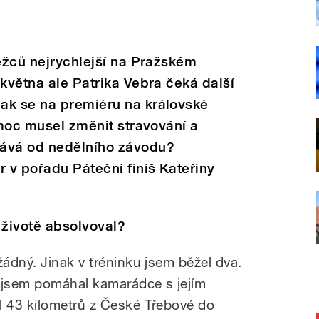
běžců nejrychlejší na Pražském
 května ale Patrika Vebra čeká další
ak se na premiéru na královské
 moc musel změnit stravování a
kává od nedělního závodu?
r v pořadu Páteční finiš Kateřiny
v životě absolvoval?
ádný. Jinak v tréninku jsem běžel dva.
ž jsem pomáhal kamarádce s jejím
 43 kilometrů z České Třebové do