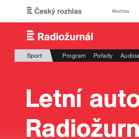
Přejít k hlavnímu obsahu
iRozhlas
Sport
Program
Pořady
Audioa