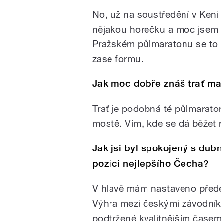
No, už na soustředění v Keni
nějakou horečku a moc jsem 
Pražském půlmaratonu se to zl
zase formu.
Jak moc dobře znáš trať ma
Trať je podobná té půlmarato
mostě. Vím, kde se dá běžet r
Jak jsi byl spokojený s du
pozici nejlepšího Čecha?
V hlavě mám nastaveno předev
Výhra mezi českými závodníky
podtržené kvalitnějším časem