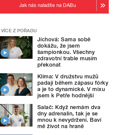
Jak nás naladíte na DABu
VÍCE Z POŘADU
Jíchová: Sama sobě
dokážu, že jsem
šampionkou. Všechny
zdravotní trable musím
překonat
Klíma: V družstvu mužů
padají během zápasu fórky
a je to dynamické. V mixu
jsem k Petře hodnější
Salač: Když nemám dva
dny adrenalin, tak je se
mnou k nevydržení. Baví
mě život na hraně