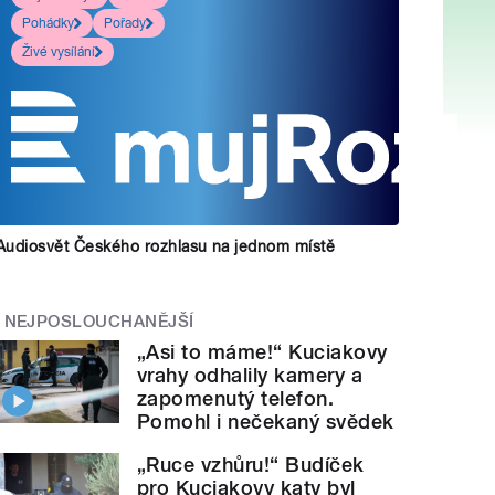
Pohádky
Pořady
Živé vysílání
Audiosvět Českého rozhlasu na jednom místě
NEJPOSLOUCHANĚJŠÍ
„Asi to máme!“ Kuciakovy
vrahy odhalily kamery a
zapomenutý telefon.
Pomohl i nečekaný svědek
„Ruce vzhůru!“ Budíček
pro Kuciakovy katy byl