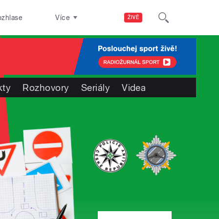
ozhlase
Více
ŽIVĚ
kty
Rozhovory
Seriály
Videa