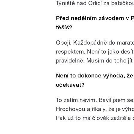
Týniště nad Orlicí za babičko
Před nedělním závodem v P
těšíš?
Obojí. Každopádně do maraton
respektem. Není to jako desí
pravidelně. Musím do toho jít
Není to dokonce výhoda, že
očekávat?
To zatím nevím. Bavil jsem s
Hrochovou a říkaly, že je výh
Pak už to má člověk zažité a d