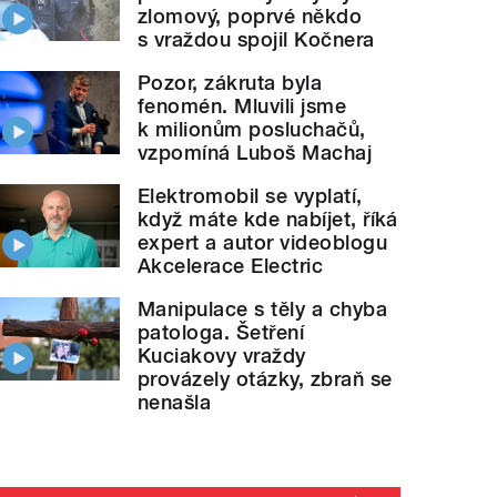
zlomový, poprvé někdo
s vraždou spojil Kočnera
Pozor, zákruta byla
fenomén. Mluvili jsme
k milionům posluchačů,
vzpomíná Luboš Machaj
Elektromobil se vyplatí,
když máte kde nabíjet, říká
expert a autor videoblogu
Akcelerace Electric
Manipulace s těly a chyba
patologa. Šetření
Kuciakovy vraždy
provázely otázky, zbraň se
nenašla