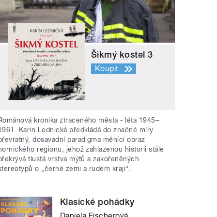
Šikmý kostel 3
Koupit
Románová kronika ztraceného města - léta 1945–
1961. Karin Lednická předkládá do značné míry
převratný, dosavadní paradigma měnící obraz
hornického regionu, jehož zahlazenou historii stále
překrývá tlustá vrstva mýtů a zakořeněných
stereotypů o „černé zemi a rudém kraji“.
Klasické pohádky
Daniela Fischerová