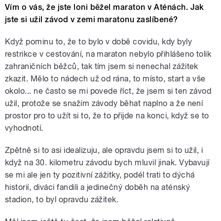
Vím o vás, že jste loni běžel maraton v Aténách. Jak
jste si užil závod v zemi maratonu zaslíbené?
Když pominu to, že to bylo v době covidu, kdy byly
restrikce v cestování, na maraton nebylo přihlášeno tolik
zahraničních běžců, tak tím jsem si nenechal zážitek
zkazit. Mělo to nádech už od rána, to místo, start a vše
okolo... ne často se mi povede říct, že jsem si ten závod
užil, protože se snažím závody běhat naplno a že není
prostor pro to užít si to, že to přijde na konci, když se to
vyhodnotí.
Zpětně si to asi idealizuju, ale opravdu jsem si to užil, i
když na 30. kilometru závodu bych mluvil jinak. Vybavují
se mi ale jen ty pozitivní zážitky, podél trati to dýchá
historií, diváci fandili a jedinečný doběh na aténský
stadion, to byl opravdu zážitek.