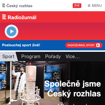
Přejít k hlavnímu obsahu
MENU
ŽIVĚ
Sport
Program
Pořady
Více
…