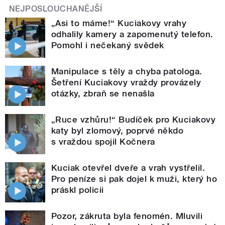
NEJPOSLOUCHANĚJŠÍ
„Asi to máme!“ Kuciakovy vrahy
odhalily kamery a zapomenutý telefon.
Pomohl i nečekaný svědek
Manipulace s těly a chyba patologa.
Šetření Kuciakovy vraždy provázely
otázky, zbraň se nenašla
„Ruce vzhůru!“ Budíček pro Kuciakovy
katy byl zlomový, poprvé někdo
s vraždou spojil Kočnera
Kuciak otevřel dveře a vrah vystřelil.
Pro peníze si pak dojel k muži, který ho
práskl policii
Pozor, zákruta byla fenomén. Mluvili