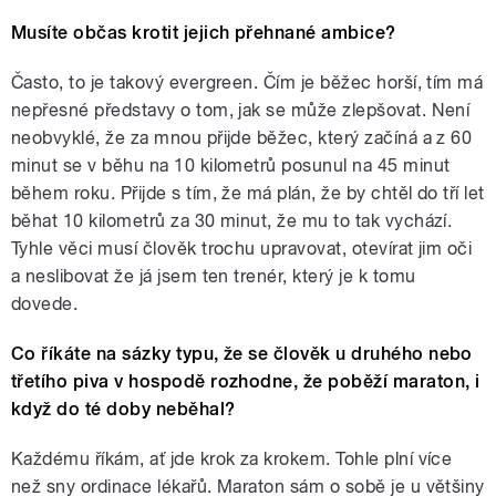
Musíte občas krotit jejich přehnané ambice?
Často, to je takový evergreen. Čím je běžec horší, tím má
nepřesné představy o tom, jak se může zlepšovat. Není
neobvyklé, že za mnou přijde běžec, který začíná a z 60
minut se v běhu na 10 kilometrů posunul na 45 minut
během roku. Přijde s tím, že má plán, že by chtěl do tří let
běhat 10 kilometrů za 30 minut, že mu to tak vychází.
Tyhle věci musí člověk trochu upravovat, otevírat jim oči
a neslibovat že já jsem ten trenér, který je k tomu
dovede.
Co říkáte na sázky typu, že se člověk u druhého nebo
třetího piva v hospodě rozhodne, že poběží maraton, i
když do té doby neběhal?
Každému říkám, ať jde krok za krokem. Tohle plní více
než sny ordinace lékařů. Maraton sám o sobě je u většiny