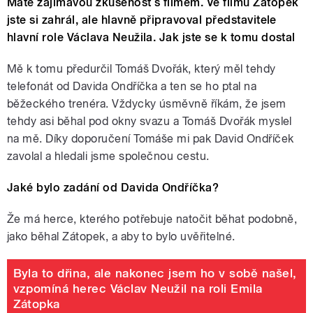
Máte zajímavou zkušenost s filmem. Ve filmu Zátopek
jste si zahrál, ale hlavně připravoval představitele
hlavní role Václava Neužila. Jak jste se k tomu dostal
Mě k tomu předurčil Tomáš Dvořák, který měl tehdy
telefonát od Davida Ondříčka a ten se ho ptal na
běžeckého trenéra. Vždycky úsměvně říkám, že jsem
tehdy asi běhal pod okny svazu a Tomáš Dvořák myslel
na mě. Díky doporučení Tomáše mi pak David Ondříček
zavolal a hledali jsme společnou cestu.
Jaké bylo zadání od Davida Ondříčka?
Že má herce, kterého potřebuje natočit běhat podobně,
jako běhal Zátopek, a aby to bylo uvěřitelné.
Byla to dřina, ale nakonec jsem ho v sobě našel,
vzpomíná herec Václav Neužil na roli Emila
Zátopka