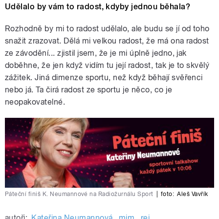
Udělalo by vám to radost, kdyby jednou běhala?
Rozhodně by mi to radost udělalo, ale budu se jí od toho
snažit zrazovat. Dělá mi velkou radost, že má ona radost
ze závodění... zjistil jsem, že je mi úplně jedno, jak
doběhne, že jen když vidím tu její radost, tak je to skvělý
zážitek. Jiná dimenze sportu, než když běhají svěřenci
nebo já. Ta čirá radost ze sportu je něco, co je
neopakovatelné.
Páteční finiš K. Neumannové na Radiožurnálu Sport
|
foto:
Aleš Vavřík
autoři:
Kateřina Neumannová
,
mim
,
rej