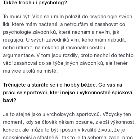
Takže trochu i psycholog?
To musí být. Více se umím položit do psychologie svých
lidí, které mám načtené, a netroufám si zasahovat do
psychologie závodníků, které neznám a nevím, jak
reagujou. U svých závodníků vím, koho mám nabudit,
nebo utlumit, na někoho jít racionální cestou
argumentace. V tom jsou rozdíly, proto nechci do těchto
věcí zasahovat co se týče jiných závodníků, ale trenér
má více úkolů na místě.
Trénujete a staráte se i o hobby běžce. Co vás na
práci se sportovci, kteří nejsou výkonnostně špičkoví,
baví?
Je to stejné jako u vrcholových sportovců. Vždycky ten
moment, kdy se člověk někam posune, zlepší výkonnost,
kondici, ale může to být i posun v kvalitě života, že je
spokojenější a šťastnější, tak to je ta seberealizace, proč