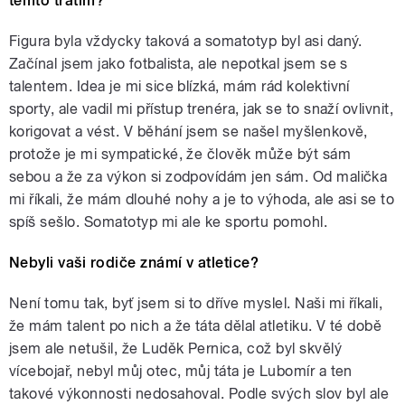
těmto tratím?
Figura byla vždycky taková a somatotyp byl asi daný.
Začínal jsem jako fotbalista, ale nepotkal jsem se s
talentem. Idea je mi sice blízká, mám rád kolektivní
sporty, ale vadil mi přístup trenéra, jak se to snaží ovlivnit,
korigovat a vést. V běhání jsem se našel myšlenkově,
protože je mi sympatické, že člověk může být sám
sebou a že za výkon si zodpovídám jen sám. Od malička
mi říkali, že mám dlouhé nohy a je to výhoda, ale asi se to
spíš sešlo. Somatotyp mi ale ke sportu pomohl.
Nebyli vaši rodiče známí v atletice?
Není tomu tak, byť jsem si to dříve myslel. Naši mi říkali,
že mám talent po nich a že táta dělal atletiku. V té době
jsem ale netušil, že Luděk Pernica, což byl skvělý
vícebojař, nebyl můj otec, můj táta je Lubomír a ten
takové výkonnosti nedosahoval. Podle svých slov byl ale