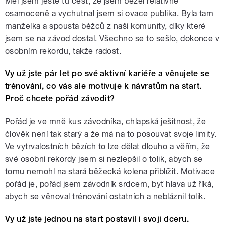
Měl jsem ještě tu čest, že jsem běžel relativně
osamoceně a vychutnal jsem si ovace publika. Byla tam
manželka a spousta běžců z naší komunity, díky které
jsem se na závod dostal. Všechno se to sešlo, dokonce v
osobním rekordu, takže radost.
Vy už jste pár let po své aktivní kariéře a věnujete se
trénování, co vás ale motivuje k návratům na start.
Proč chcete pořád závodit?
Pořád je ve mně kus závodníka, chlapská ješitnost, že
člověk není tak starý a že má na to posouvat svoje limity.
Ve vytrvalostních bězích to lze dělat dlouho a věřím, že
své osobní rekordy jsem si nezlepšil o tolik, abych se
tomu nemohl na stará běžecká kolena přiblížit. Motivace
pořád je, pořád jsem závodník srdcem, byť hlava už říká,
abych se věnoval trénování ostatních a nebláznil tolik.
Vy už jste jednou na start postavil i svoji dceru.