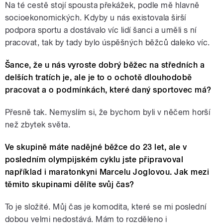
Na té cestě stojí spousta překážek, podle mě hlavně
socioekonomických. Kdyby u nás existovala širší
podpora sportu a dostávalo víc lidí šanci a uměli s ní
pracovat, tak by tady bylo úspěšných běžců daleko víc.
Šance, že u nás vyroste dobrý běžec na středních a
delších tratích je, ale je to o ochotě dlouhodobě
pracovat a o podmínkách, které daný sportovec má?
Přesně tak. Nemyslím si, že bychom byli v něčem horší
než zbytek světa.
Ve skupině máte nadějné běžce do 23 let, ale v
posledním olympijském cyklu jste připravoval
například i maratonkyni Marcelu Joglovou. Jak mezi
těmito skupinami dělíte svůj čas?
To je složité. Můj čas je komodita, které se mi poslední
dobou velmi nedostává. Mám to rozděleno i