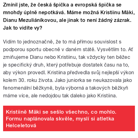
Zmínil jste, že česká špička a evropská špička se
mnohdy úplně nepotkává. Máme možná Kristiinu
Mäki
,
Dianu Mezuliáníkovou, ale jinak to není žádný zázrak.
Jak to vidíte vy?
Vidím to jednoznačně, že to má přímou souvislost s
podporou sportu obecně v daném státě. Vysvětlím to. Ať
zmiňujeme Dianu nebo Kristiinu, tak vždycky ten běžec
je specifický druh, který potřebuje dostatek času na to,
aby výkon provedl. Kristiina předvedla svůj nejlepší výkon
kolem 30. roku života. Jako juniorka se neukazovala jako
fenomenální běžkyně, byla výborná a takových běžkyň
máme více, ale nedojdou tak daleko jako Kristiina.
Kristiině Mäki se sešlo všechno, co mohlo.
Formu naplánovala skvěle, myslí si atletka
Helceletová