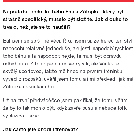
Napodobit techniku běhu Emila Zátopka, který byl
strašně specifický, muselo být složité. Jak dlouho to
trvalo, než jste se to naučili?
Bál jsem se spíš jiné věci. Říkal jsem si, že herec ten styl
napodobí relativně jednoduše, ale jestli napodobí rychlost
toho běhu a ta napodobit nejde, ta musí být opravdu
odběhnuta. Z toho jsem měl velký vítr, ale Václav je
skvělý sportovec, takže mě hned na prvním tréninku
vyvedl z rozpaků, uvěřil jsem tomu a i mi předvedl, jak má
Zátopka nakoukaného.
Už na první předváděčce jsem pak říkal, že tomu věřím,
že by to tak mohlo být, když zavře pusu a nebude tolik
vyplazovat jazyk.
Jak často jste chodili trénovat?