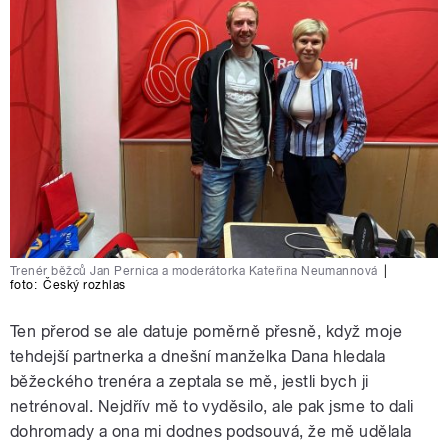
Trenér běžců Jan Pernica a moderátorka Kateřina Neumannová
|
foto:
Český rozhlas
Ten přerod se ale datuje poměrně přesně, když moje
tehdejší partnerka a dnešní manželka Dana hledala
běžeckého trenéra a zeptala se mě, jestli bych ji
netrénoval. Nejdřív mě to vyděsilo, ale pak jsme to dali
dohromady a ona mi dodnes podsouvá, že mě udělala