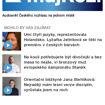
Audiosvět Českého rozhlasu na jednom místě
MOHLO BY VÁS ZAJÍMAT
Umí čtyři jazyky, reprezentovala
Holandsko. Lyžařka Jelínková se těší na
premiéru v českých barvách
Na kouli potřebujete být divočejší a bez
masa to nejde, ví bronzový muž
evropského šampionátu Staněk
Orientační běžkyně Jana Stehlíková:
Nejraději mám lesní verze disciplín,
vyrůstala jsem na nich