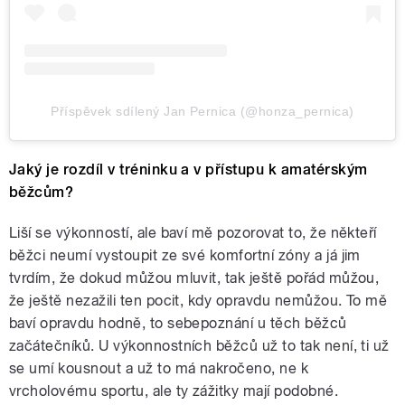
Příspěvek sdílený Jan Pernica (@honza_pernica)
Jaký je rozdíl v tréninku a v přístupu k amatérským
běžcům?
Liší se výkonností, ale baví mě pozorovat to, že někteří
běžci neumí vystoupit ze své komfortní zóny a já jim
tvrdím, že dokud můžou mluvit, tak ještě pořád můžou,
že ještě nezažili ten pocit, kdy opravdu nemůžou. To mě
baví opravdu hodně, to sebepoznání u těch běžců
začátečníků. U výkonnostních běžců už to tak není, ti už
se umí kousnout a už to má nakročeno, ne k
vrcholovému sportu, ale ty zážitky mají podobné.