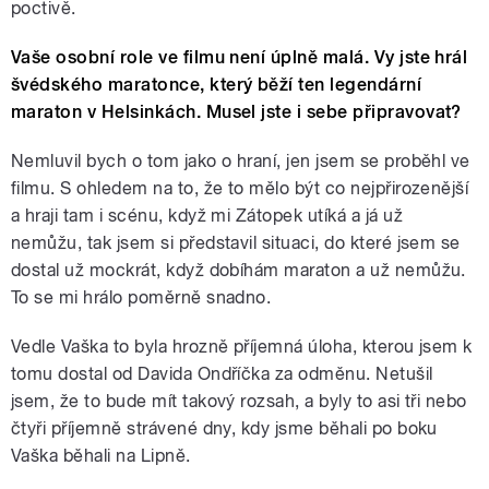
poctivě.
Vaše osobní role ve filmu není úplně malá. Vy jste hrál
švédského maratonce, který běží ten legendární
maraton v Helsinkách. Musel jste i sebe připravovat?
Nemluvil bych o tom jako o hraní, jen jsem se proběhl ve
filmu. S ohledem na to, že to mělo být co nejpřirozenější
a hraji tam i scénu, když mi Zátopek utíká a já už
nemůžu, tak jsem si představil situaci, do které jsem se
dostal už mockrát, když dobíhám maraton a už nemůžu.
To se mi hrálo poměrně snadno.
Vedle Vaška to byla hrozně příjemná úloha, kterou jsem k
tomu dostal od Davida Ondříčka za odměnu. Netušil
jsem, že to bude mít takový rozsah, a byly to asi tři nebo
čtyři příjemně strávené dny, kdy jsme běhali po boku
Vaška běhali na Lipně.