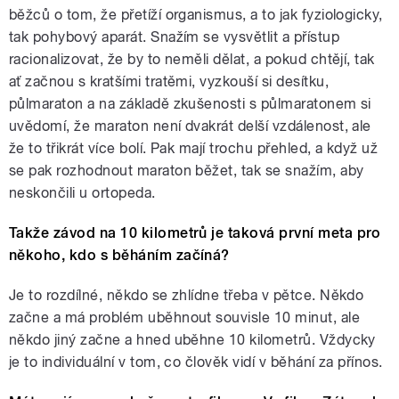
běžců o tom, že přetíží organismus, a to jak fyziologicky,
tak pohybový aparát. Snažím se vysvětlit a přístup
racionalizovat, že by to neměli dělat, a pokud chtějí, tak
ať začnou s kratšími tratěmi, vyzkouší si desítku,
půlmaraton a na základě zkušenosti s půlmaratonem si
uvědomí, že maraton není dvakrát delší vzdálenost, ale
že to třikrát více bolí. Pak mají trochu přehled, a když už
se pak rozhodnout maraton běžet, tak se snažím, aby
neskončili u ortopeda.
Takže závod na 10 kilometrů je taková první meta pro
někoho, kdo s běháním začíná?
Je to rozdílné, někdo se zhlídne třeba v pětce. Někdo
začne a má problém uběhnout souvisle 10 minut, ale
někdo jiný začne a hned uběhne 10 kilometrů. Vždycky
je to individuální v tom, co člověk vidí v běhání za přínos.