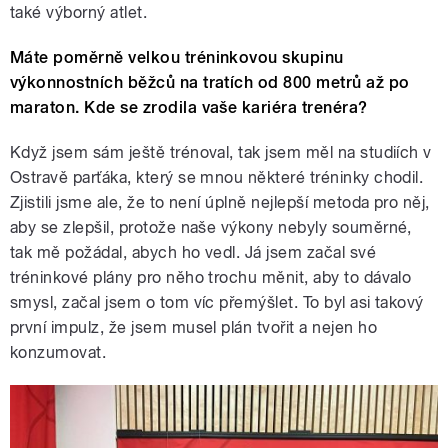
také výborný atlet.
Máte poměrně velkou tréninkovou skupinu
výkonnostních běžců na tratích od 800 metrů až po
maraton. Kde se zrodila vaše kariéra trenéra?
Když jsem sám ještě trénoval, tak jsem měl na studiích v
Ostravě parťáka, který se mnou některé tréninky chodil.
Zjistili jsme ale, že to není úplně nejlepší metoda pro něj,
aby se zlepšil, protože naše výkony nebyly souměrné,
tak mě požádal, abych ho vedl. Já jsem začal své
tréninkové plány pro něho trochu měnit, aby to dávalo
smysl, začal jsem o tom víc přemýšlet. To byl asi takový
první impulz, že jsem musel plán tvořit a nejen ho
konzumovat.