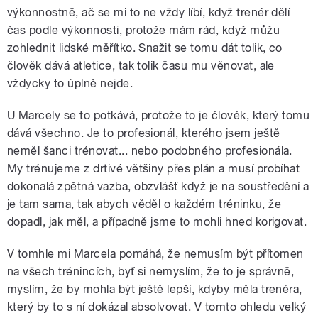
výkonnostně, ač se mi to ne vždy líbí, když trenér dělí
čas podle výkonnosti, protože mám rád, když můžu
zohlednit lidské měřítko. Snažit se tomu dát tolik, co
člověk dává atletice, tak tolik času mu věnovat, ale
vždycky to úplně nejde.
U Marcely se to potkává, protože to je člověk, který tomu
dává všechno. Je to profesionál, kterého jsem ještě
neměl šanci trénovat... nebo podobného profesionála.
My trénujeme z drtivé většiny přes plán a musí probíhat
dokonalá zpětná vazba, obzvlášť když je na soustředění a
je tam sama, tak abych věděl o každém tréninku, že
dopadl, jak měl, a případně jsme to mohli hned korigovat.
V tomhle mi Marcela pomáhá, že nemusím být přítomen
na všech trénincích, byť si nemyslím, že to je správně,
myslím, že by mohla být ještě lepší, kdyby měla trenéra,
který by to s ní dokázal absolvovat. V tomto ohledu velký