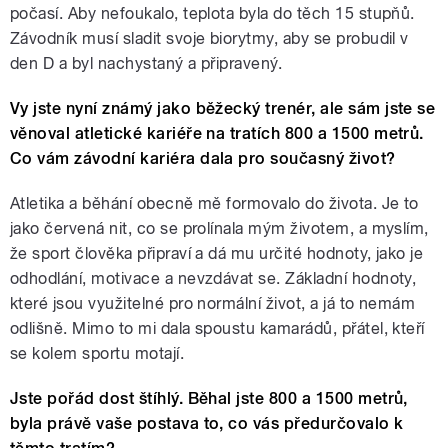
počasí. Aby nefoukalo, teplota byla do těch 15 stupňů.
Závodník musí sladit svoje biorytmy, aby se probudil v
den D a byl nachystaný a připravený.
Vy jste nyní známý jako běžecký trenér, ale sám jste se
věnoval atletické kariéře na tratích 800 a 1500 metrů.
Co vám závodní kariéra dala pro současný život?
Atletika a běhání obecně mě formovalo do života. Je to
jako červená nit, co se prolínala mým životem, a myslím,
že sport člověka připraví a dá mu určité hodnoty, jako je
odhodlání, motivace a nevzdávat se. Základní hodnoty,
které jsou využitelné pro normální život, a já to nemám
odlišně. Mimo to mi dala spoustu kamarádů, přátel, kteří
se kolem sportu motají.
Jste pořád dost štíhlý. Běhal jste 800 a 1500 metrů,
byla právě vaše postava to, co vás předurčovalo k