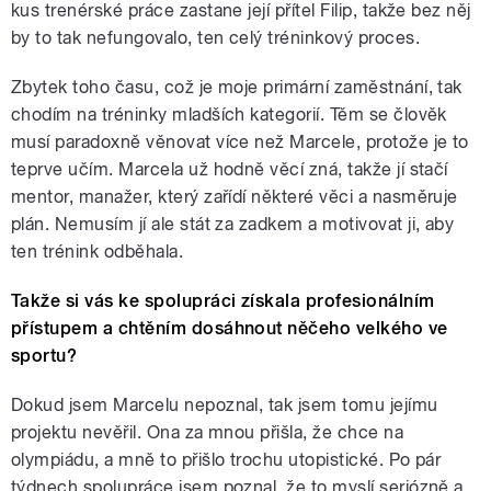
kus trenérské práce zastane její přítel Filip, takže bez něj
by to tak nefungovalo, ten celý tréninkový proces.
Zbytek toho času, což je moje primární zaměstnání, tak
chodím na tréninky mladších kategorií. Těm se člověk
musí paradoxně věnovat více než Marcele, protože je to
teprve učím. Marcela už hodně věcí zná, takže jí stačí
mentor, manažer, který zařídí některé věci a nasměruje
plán. Nemusím jí ale stát za zadkem a motivovat ji, aby
ten trénink odběhala.
Takže si vás ke spolupráci získala profesionálním
přístupem a chtěním dosáhnout něčeho velkého ve
sportu?
Dokud jsem Marcelu nepoznal, tak jsem tomu jejímu
projektu nevěřil. Ona za mnou přišla, že chce na
olympiádu, a mně to přišlo trochu utopistické. Po pár
týdnech spolupráce jsem poznal, že to myslí seriózně a