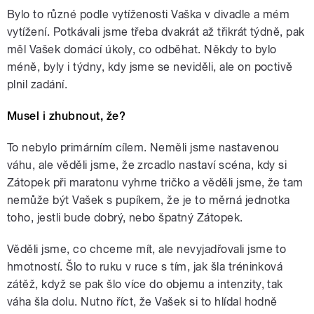
Bylo to různé podle vytíženosti Vaška v divadle a mém
vytížení. Potkávali jsme třeba dvakrát až třikrát týdně, pak
měl Vašek domácí úkoly, co odběhat. Někdy to bylo
méně, byly i týdny, kdy jsme se neviděli, ale on poctivě
plnil zadání.
Musel i zhubnout, že?
To nebylo primárním cílem. Neměli jsme nastavenou
váhu, ale věděli jsme, že zrcadlo nastaví scéna, kdy si
Zátopek při maratonu vyhrne tričko a věděli jsme, že tam
nemůže být Vašek s pupíkem, že je to měrná jednotka
toho, jestli bude dobrý, nebo špatný Zátopek.
Věděli jsme, co chceme mít, ale nevyjadřovali jsme to
hmotností. Šlo to ruku v ruce s tím, jak šla tréninková
zátěž, když se pak šlo více do objemu a intenzity, tak
váha šla dolu. Nutno říct, že Vašek si to hlídal hodně