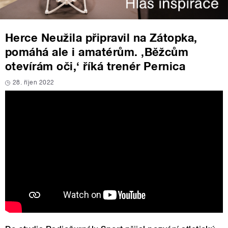
Herce Neužila připravil na Zátopka,
pomáhá ale i amatérům. ‚Běžcům
otevírám oči,‘ říká trenér Pernica
28. říjen 2022