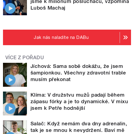
jsme k milionům posluchačů, vzpomíná
Luboš Machaj
Jak nás naladíte na DABu
VÍCE Z POŘADU
Jíchová: Sama sobě dokážu, že jsem
šampionkou. Všechny zdravotní trable
musím překonat
Klíma: V družstvu mužů padají během
zápasu fórky a je to dynamické. V mixu
jsem k Petře hodnější
Salač: Když nemám dva dny adrenalin,
tak je se mnou k nevydržení. Baví mě