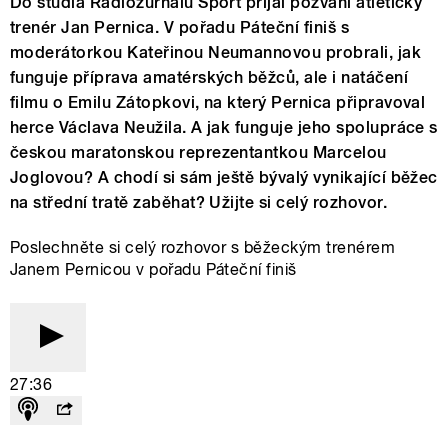
Do studia Radiožurnálu Sport přijal pozvání atletický
trenér Jan Pernica. V pořadu Páteční finiš s
moderátorkou Kateřinou Neumannovou probrali, jak
funguje příprava amatérských běžců, ale i natáčení
filmu o Emilu Zátopkovi, na který Pernica připravoval
herce Václava Neužila. A jak funguje jeho spolupráce s
českou maratonskou reprezentantkou Marcelou
Joglovou? A chodí si sám ještě bývalý vynikající běžec
na střední tratě zaběhat? Užijte si celý rozhovor.
Poslechněte si celý rozhovor s běžeckým trenérem
Janem Pernicou v pořadu Páteční finiš
27:36