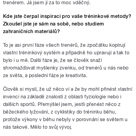
trenérem. Já jsem jí za to moc vděčný.
Kde jste čerpal inspiraci pro vaše tréninkové metody?
Zkoušel jste je sám na sobě, nebo studiem
zahraničních materiálů?
To je asi první fáze všech trenérů, že zpočátku kopírují
vlastní tréninkový systém a případně ho upravují a tak to
bylo i u mě. Další fáze je, že se člověk snaží
shromažďovat myšlenky zvenku, od trenérů u nás nebo
ze světa, a poslední fáze je kreativita.
Člověk si myslí, že už něco ví a že by mohl přinést vlastní
invenci na základě znalostí z oblasti fyziologie nebo i
dalších sportů. Přemýšlel jsem, jestli přenést něco z
běžeckého lyžování, z cyklistiky do tréninku běhu,
protože výkony v běhu nebyly v porovnání se světem u
nás takové. Mělo to svůj vývoj.