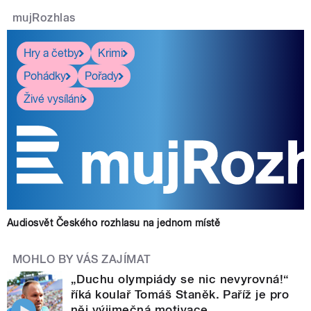
mujRozhlas
Hry a četby
Krimi
Pohádky
Pořady
Živé vysílání
Audiosvět Českého rozhlasu na jednom místě
MOHLO BY VÁS ZAJÍMAT
„Duchu olympiády se nic nevyrovná!“
říká koulař Tomáš Staněk. Paříž je pro
něj výjimečná motivace