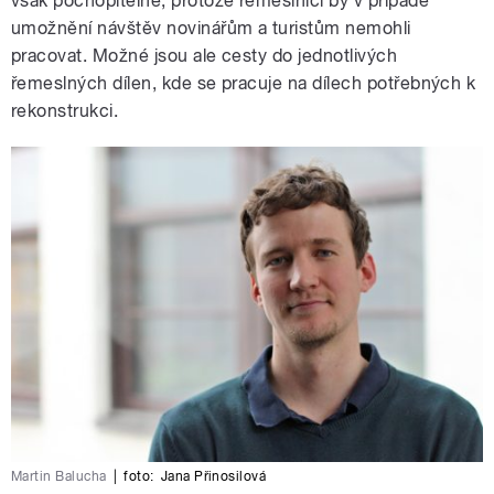
však pochopitelné, protože řemeslníci by v případě
umožnění návštěv novinářům a turistům nemohli
pracovat. Možné jsou ale cesty do jednotlivých
řemeslných dílen, kde se pracuje na dílech potřebných k
rekonstrukci.
Martin Balucha
|
foto:
Jana Přinosilová