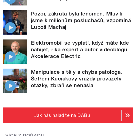
Pozor, zákruta byla fenomén. Mluvili
jsme k milionům posluchačů, vzpomíná
Luboš Machaj
Elektromobil se vyplatí, když máte kde
nabíjet, říká expert a autor videoblogu
Akcelerace Electric
Manipulace s těly a chyba patologa.
Šetření Kuciakovy vraždy provázely
otázky, zbraň se nenašla
Jak nás naladíte na DABu
VÍCE Z POŘADU