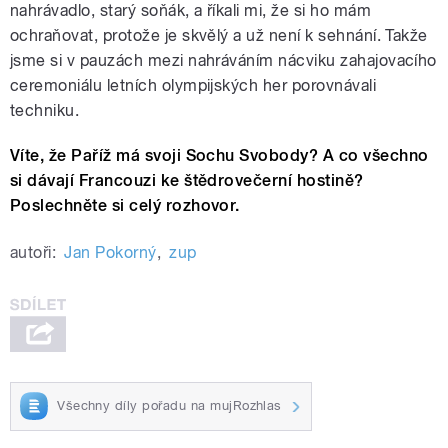
nahrávadlo, starý soňák, a říkali mi, že si ho mám
ochraňovat, protože je skvělý a už není k sehnání. Takže
jsme si v pauzách mezi nahráváním nácviku zahajovacího
ceremoniálu letních olympijských her porovnávali
techniku.
Víte, že Paříž má svoji Sochu Svobody? A co všechno
si dávají Francouzi ke štědrovečerní hostině?
Poslechněte si celý rozhovor.
autoři:
Jan Pokorný
,
zup
Všechny díly pořadu na mujRozhlas