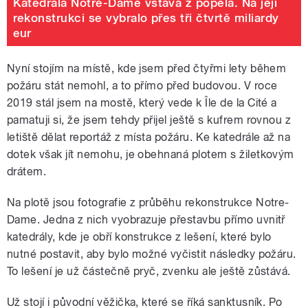
Katedrála Notre-Dame vstává z popela. Na její
rekonstrukci se vybralo přes tři čtvrtě miliardy
eur
Nyní stojím na místě, kde jsem před čtyřmi lety během
požáru stát nemohl, a to přímo před budovou. V roce
2019 stál jsem na mostě, který vede k Île de la Cité a
pamatuji si, že jsem tehdy přijel ještě s kufrem rovnou z
letiště dělat reportáž z místa požáru. Ke katedrále až na
dotek však jít nemohu, je obehnaná plotem s žiletkovým
drátem.
Na plotě jsou fotografie z průběhu rekonstrukce Notre-
Dame. Jedna z nich vyobrazuje přestavbu přímo uvnitř
katedrály, kde je obří konstrukce z lešení, které bylo
nutné postavit, aby bylo možné vyčistit následky požáru.
To lešení je už částečně pryč, zvenku ale ještě zůstává.
Už stojí i původní věžička, které se říká sanktusník. Po