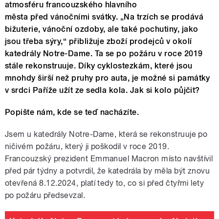
atmosféru francouzského hlavního
města před vánočními svátky. „Na trzích se prodává
bižuterie, vánoční ozdoby, ale také pochutiny, jako
jsou třeba sýry,“ přibližuje zboží prodejců v okolí
katedrály Notre-Dame. Ta se po požáru v roce 2019
stále rekonstruuje. Díky cyklostezkám, které jsou
mnohdy širší než pruhy pro auta, je možné si památky
v srdci Paříže užít ze sedla kola. Jak si kolo půjčit?
Popište nám, kde se teď nacházíte.
Jsem u katedrály Notre-Dame, která se rekonstruuje po
ničivém požáru, který ji poškodil v roce 2019.
Francouzský prezident Emmanuel Macron místo navštívil
před pár týdny a potvrdil, že katedrála by měla být znovu
otevřená 8.12.2024, platí tedy to, co si před čtyřmi lety
po požáru předsevzal.