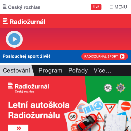
Přejít k hlavnímu obsahu
MENU
ŽIVĚ
Cestování
Program
Pořady
Více
…