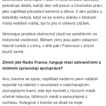
pokračuje dobře, každý den vidí posun a činorodou práci,
jako například převážení kamenů a dřeva. V den požáru u
katedrály nebyla, když se ke svému stánku v blízkosti
místa neštěstí vrátila, byl to pro ni otřesný zážitek.
Véronique prodává všehochuť zboží se zaměřením na
historické osobnosti. Během zimy jsou jejími zákazníci
hlavně turisté z ciziny, v létě pak i Francouzi z jiných
koutů země.
Zmínil jste Radio France, funguje mezi zahraničními a
místními zpravodaji spolupráce?
Ano, bavíme se spolu, například nedávno jsem natáčel
reportáž na nábřeží v souvislosti s nadcházejícími
olympijskými hrami, kde byli novináři z různých médií
včetně televize, tištěných médií a samozřejmě z
rozhlasu. Kolegové z branže se dívali na moje