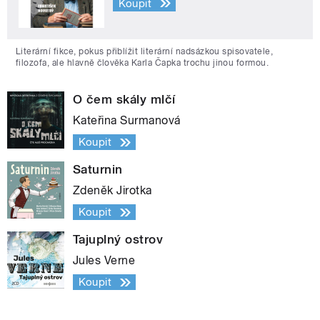
Koupit
Literární fikce, pokus přiblížit literární nadsázkou spisovatele,
filozofa, ale hlavně člověka Karla Čapka trochu jinou formou.
O čem skály mlčí
Kateřina Surmanová
Koupit
Saturnin
Zdeněk Jirotka
Koupit
Tajuplný ostrov
Jules Verne
Koupit