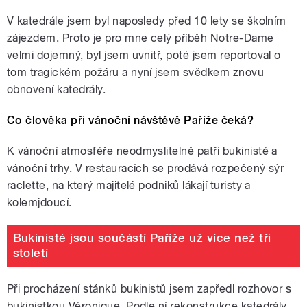
V katedrále jsem byl naposledy před 10 lety se školním
zájezdem. Proto je pro mne celý příběh Notre-Dame
velmi dojemný, byl jsem uvnitř, poté jsem reportoval o
tom tragickém požáru a nyní jsem svědkem znovu
obnovení katedrály.
Co člověka při vánoční návštěvě Paříže čeká?
K vánoční atmosféře neodmyslitelně patří bukinisté a
vánoční trhy. V restauracích se prodává rozpečený sýr
raclette, na který majitelé podniků lákají turisty a
kolemjdoucí.
Bukinisté jsou součástí Paříže už více než tři
století
Při procházení stánků bukinistů jsem zapředl rozhovor s
bukinistkou Véronique. Podle ní rekonstrukce katedrály