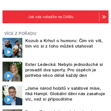
Jak nás naladíte na DABu
VÍCE Z POŘADU
Kozub a Krhut o humoru: Čím víc víš,
tím víc si z toho můžeš utahovat
Ester Ledecká: Nebylo jednoduché si
prosadit dva sporty. Pro úspěch je
potřeba něco dělat každý den
„Jsme národ hobitů v salátové míse,
říká Hampl. Globální dění nás zasahuje
víc, než si připouštíme