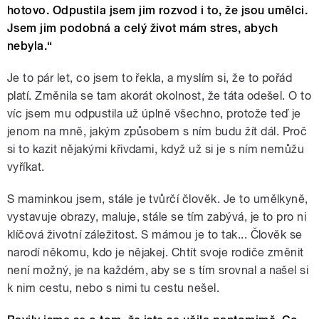
hotovo. Odpustila jsem jim rozvod i to, že jsou umělci.
Jsem jim podobná a celý život mám stres, abych
nebyla.“
Je to pár let, co jsem to řekla, a myslím si, že to pořád
platí. Změnila se tam akorát okolnost, že táta odešel. O to
víc jsem mu odpustila už úplně všechno, protože teď je
jenom na mně, jakým způsobem s ním budu žít dál. Proč
si to kazit nějakými křivdami, když už si je s ním nemůžu
vyříkat.
S maminkou jsem, stále je tvůrčí člověk. Je to umělkyně,
vystavuje obrazy, maluje, stále se tím zabývá, je to pro ni
klíčová životní záležitost. S mámou je to tak... Člověk se
narodí někomu, kdo je nějakej. Chtít svoje rodiče změnit
není možný, je na každém, aby se s tím srovnal a našel si
k nim cestu, nebo s nimi tu cestu nešel.