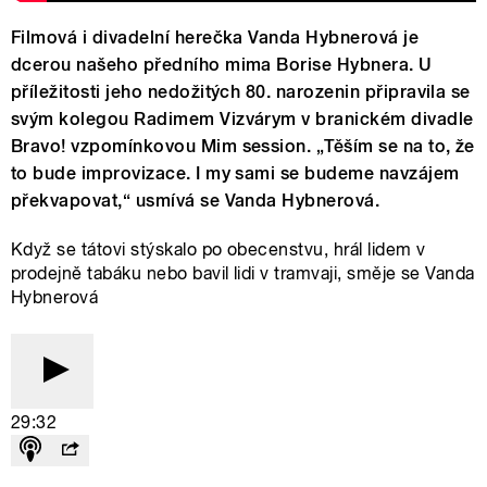
Filmová i divadelní herečka Vanda Hybnerová je
dcerou našeho předního mima Borise Hybnera. U
příležitosti jeho nedožitých 80. narozenin připravila se
svým kolegou Radimem Vizvárym v branickém divadle
Bravo! vzpomínkovou Mim session. „Těším se na to, že
to bude improvizace. I my sami se budeme navzájem
překvapovat,“ usmívá se Vanda Hybnerová.
Když se tátovi stýskalo po obecenstvu, hrál lidem v
prodejně tabáku nebo bavil lidi v tramvaji, směje se Vanda
Hybnerová
29:32