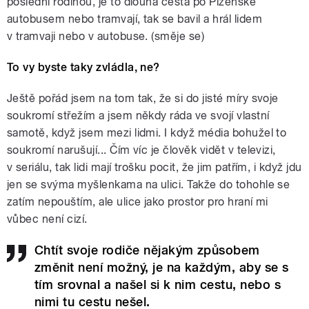
poslední rodinou, je to dlouhá cesta po Plzeňské
autobusem nebo tramvají, tak se bavil a hrál lidem
v tramvaji nebo v autobuse. (směje se)
To vy byste taky zvládla, ne?
Ještě pořád jsem na tom tak, že si do jisté míry svoje
soukromí střežím a jsem někdy ráda ve svojí vlastní
samotě, když jsem mezi lidmi. I když média bohužel to
soukromí narušují... Čím víc je člověk vidět v televizi,
v seriálu, tak lidi mají trošku pocit, že jim patřím, i když jdu
jen se svýma myšlenkama na ulici. Takže do tohohle se
zatím nepouštím, ale ulice jako prostor pro hraní mi
vůbec není cizí.
Chtít svoje rodiče nějakým způsobem
změnit není možný, je na každým, aby se s
tím srovnal a našel si k nim cestu, nebo s
nimi tu cestu nešel.