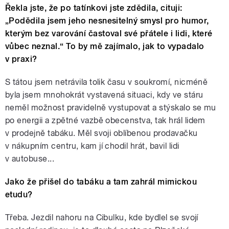
Řekla jste, že po tatínkovi jste zdědila, cituji:
„Podědila jsem jeho nesnesitelný smysl pro humor,
kterým bez varování častoval své přátele i lidi, které
vůbec neznal.“ To by mě zajímalo, jak to vypadalo
v praxi?
S tátou jsem netrávila tolik času v soukromí, nicméně
byla jsem mnohokrát vystavená situaci, kdy ve stáru
neměl možnost pravidelně vystupovat a stýskalo se mu
po energii a zpětné vazbě obecenstva, tak hrál lidem
v prodejně tabáku. Měl svoji oblíbenou prodavačku
v nákupním centru, kam jí chodil hrát, bavil lidi
v autobuse...
Jako že přišel do tabáku a tam zahrál mimickou
etudu?
Třeba. Jezdil nahoru na Cibulku, kde bydlel se svojí