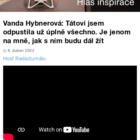
Vanda Hybnerová: Tátovi jsem
odpustila už úplně všechno. Je jenom
na mně, jak s ním budu dál žít
8. duben 2022
Host Radiožurnálu