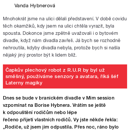
Vanda Hybnerová
Mnohokrát jsme na ulici dělali představení. V době covidu
těch okamžiků, kdy jsem na ulici chtěla vyrazit, byla
spousta. Dokonce jsme zpětně uvažovali i o bytovém
divadle, když nám divadla zavřeli. Já bych se rozhodně
nehroutila, kdyby divadla nebyla, protože bych si našla
nějaký jiný prostor být k lidem blíž.
Čapkův plechový robot z R.U.R by byl už
směšný, používáme senzory a avatara, říká šéf
Laterny magiky
Dnes se bude v branickém divadle v Mim session
vzpomínat na Borise Hybnera. Vrátím se ještě
k odpouštění rodičům nebo lépe
řečeno přijetí vlastních rodičů. Vy jste někde řekla:
„Rodiče, už jsem jim odpustila. Přes noc, ráno bylo