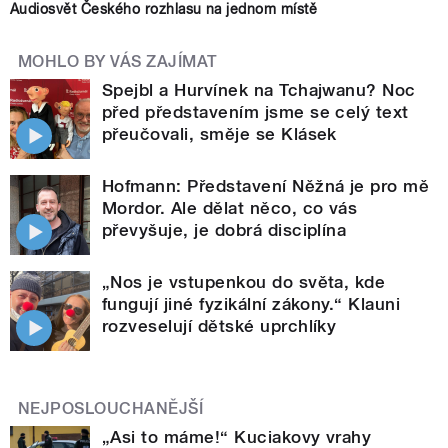
Audiosvět Českého rozhlasu na jednom místě
MOHLO BY VÁS ZAJÍMAT
Spejbl a Hurvínek na Tchajwanu? Noc
před představením jsme se celý text
přeučovali, směje se Klásek
Hofmann: Představení Něžná je pro mě
Mordor. Ale dělat něco, co vás
převyšuje, je dobrá disciplína
„Nos je vstupenkou do světa, kde
fungují jiné fyzikální zákony.“ Klauni
rozveselují dětské uprchlíky
NEJPOSLOUCHANĚJŠÍ
„Asi to máme!“ Kuciakovy vrahy