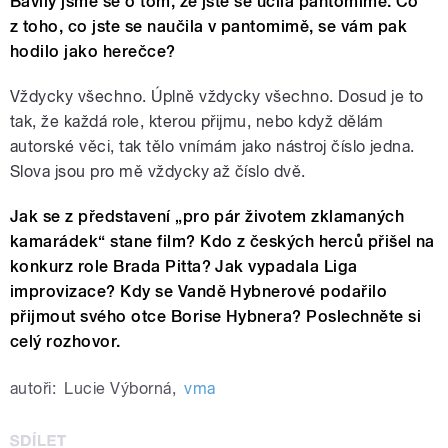
Bavily jsme se o tom, že jste se učila pantomimě. Co
z toho, co jste se naučila v pantomimě, se vám pak
hodilo jako herečce?
Vždycky všechno. Úplně vždycky všechno. Dosud je to
tak, že každá role, kterou přijmu, nebo když dělám
autorské věci, tak tělo vnímám jako nástroj číslo jedna.
Slova jsou pro mě vždycky až číslo dvě.
Jak se z představení „pro pár životem zklamaných
kamarádek“ stane film? Kdo z českých herců přišel na
konkurz role Brada Pitta? Jak vypadala Liga
improvizace? Kdy se Vandě Hybnerové podařilo
přijmout svého otce Borise Hybnera? Poslechněte si
celý rozhovor.
autoři:
Lucie Výborná
,
vma