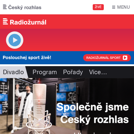
Přejít k hlavnímu obsahu
MENU
ŽIVĚ
Divadlo
Program
Pořady
Více
…