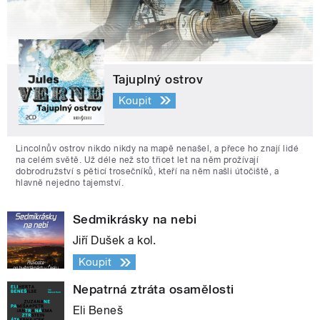
Tajuplný ostrov
Koupit
Lincolnův ostrov nikdo nikdy na mapě nenašel, a přece ho znají lidé
na celém světě. Už déle než sto třicet let na něm prožívají
dobrodružství s pěticí trosečníků, kteří na něm našli útočiště, a
hlavně nejedno tajemství.
Sedmikrásky na nebi
Jiří Dušek a kol.
Koupit
Nepatrná ztráta osamělosti
Eli Beneš