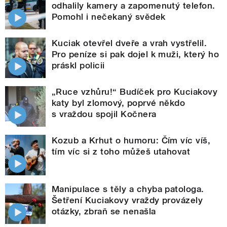
odhalily kamery a zapomenutý telefon.
Pomohl i nečekaný svědek
Kuciak otevřel dveře a vrah vystřelil.
Pro peníze si pak dojel k muži, který ho
práskl policii
„Ruce vzhůru!“ Budíček pro Kuciakovy
katy byl zlomový, poprvé někdo
s vraždou spojil Kočnera
Kozub a Krhut o humoru: Čím víc víš,
tím víc si z toho můžeš utahovat
Manipulace s těly a chyba patologa.
Šetření Kuciakovy vraždy provázely
otázky, zbraň se nenašla