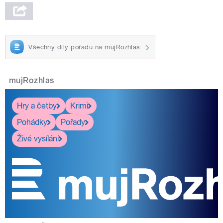
Všechny díly pořadu na mujRozhlas
mujRozhlas
Hry a četby
Krimi
Pohádky
Pořady
Živé vysílání