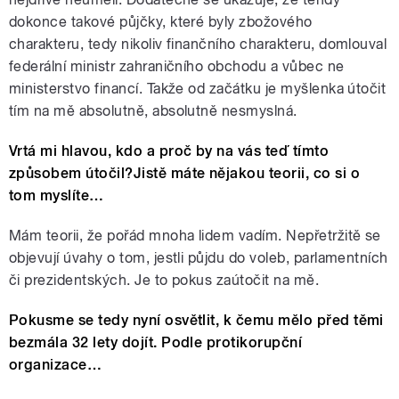
dokonce takové půjčky, které byly zbožového
charakteru, tedy nikoliv finančního charakteru, domlouval
federální ministr zahraničního obchodu a vůbec ne
ministerstvo financí. Takže od začátku je myšlenka útočit
tím na mě absolutně, absolutně nesmyslná.
Vrtá mi hlavou, kdo a proč by na vás teď tímto
způsobem útočil?Jistě máte nějakou teorii, co si o
tom myslíte…
Mám teorii, že pořád mnoha lidem vadím. Nepřetržitě se
objevují úvahy o tom, jestli půjdu do voleb, parlamentních
či prezidentských. Je to pokus zaútočit na mě.
Pokusme se tedy nyní osvětlit, k čemu mělo před těmi
bezmála 32 lety dojít. Podle protikorupční
organizace…