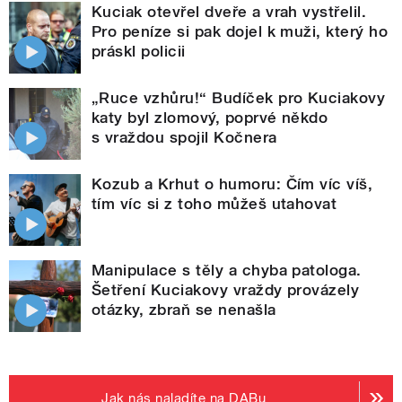
Kuciak otevřel dveře a vrah vystřelil.
Pro peníze si pak dojel k muži, který ho
práskl policii
„Ruce vzhůru!“ Budíček pro Kuciakovy
katy byl zlomový, poprvé někdo
s vraždou spojil Kočnera
Kozub a Krhut o humoru: Čím víc víš,
tím víc si z toho můžeš utahovat
Manipulace s těly a chyba patologa.
Šetření Kuciakovy vraždy provázely
otázky, zbraň se nenašla
Jak nás naladíte na DABu