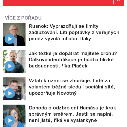
VÍCE Z POŘADU
Rusnok: Vyprazdňují se limity
zadlužování. Lití poptávky z veřejných
peněz vyvolá inflační tlaky
Jak těžké je dopátrat majitele dronu?
Dálková identifikace je hudba blízké
budoucnosti, říká Plaček
Vztah k řízení se zhoršuje. Lidé za
volantem běžně sledují sociální sítě,
upozorňuje Novotný
Dohoda o odzbrojení Hamásu je krok
správným směrem. Jestli se naplní,
není jisté, říká velvyslankyně