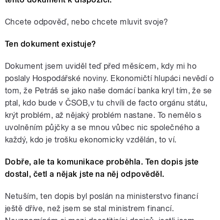
Chcete odpověď, nebo chcete mluvit svoje?
Ten dokument existuje?
Dokument jsem uviděl teď před měsícem, kdy mi ho
poslaly Hospodářské noviny. Ekonomičtí hlupáci nevědí o
tom, že Petráš se jako naše domácí banka kryl tím, že se
ptal, kdo bude v ČSOB,v tu chvíli de facto orgánu státu,
krýt problém, až nějaký problém nastane. To nemělo s
uvolněním půjčky a se mnou vůbec nic společného a
každý, kdo je trošku ekonomicky vzdělán, to ví.
Dobře, ale ta komunikace proběhla. Ten dopis jste
dostal, četl a nějak jste na něj odpověděl.
Netuším, ten dopis byl poslán na ministerstvo financí
ještě dříve, než jsem se stal ministrem financí.