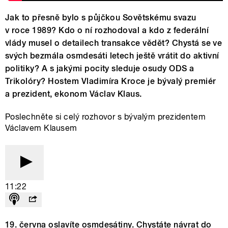
Jak to přesně bylo s půjčkou Sovětskému svazu
v roce 1989? Kdo o ní rozhodoval a kdo z federální
vlády musel o detailech transakce vědět? Chystá se ve
svých bezmála osmdesáti letech ještě vrátit do aktivní
politiky? A s jakými pocity sleduje osudy ODS a
Trikolóry? Hostem Vladimíra Kroce je bývalý premiér
a prezident, ekonom Václav Klaus.
Poslechněte si celý rozhovor s bývalým prezidentem
Václavem Klausem
11:22
19. června oslavíte osmdesátiny. Chystáte návrat do