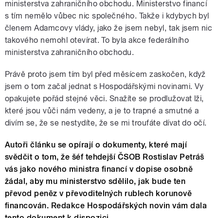
ministerstva zahraničního obchodu. Ministerstvo financí
s tím nemělo vůbec nic společného. Takže i kdybych byl
členem Adamcovy vlády, jako že jsem nebyl, tak jsem nic
takového nemohl otevírat. To byla akce federálního
ministerstva zahraničního obchodu.
Právě proto jsem tím byl před měsícem zaskočen, když
jsem o tom začal jednat s Hospodářskými novinami. Vy
opakujete pořád stejné věci. Snažíte se prodlužovat lži,
které jsou vůči nám vedeny, a je to trapné a smutné a
divím se, že se nestydíte, že se mi troufáte dívat do očí.
Autoři článku se opírají o dokumenty, které mají
svědčit o tom, že šéf tehdejší ČSOB Rostislav Petráš
vás jako nového ministra financí v dopise osobně
žádal, aby mu ministerstvo sdělilo, jak bude ten
převod peněz v převoditelných rublech korunově
financován. Redakce Hospodářských novin vám dala
tento dokument k dispozici.