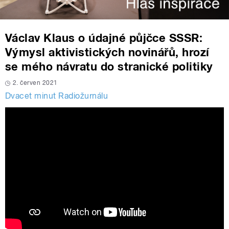
Václav Klaus o údajné půjčce SSSR:
Výmysl aktivistických novinářů, hrozí
se mého návratu do stranické politiky
2. červen 2021
Dvacet minut Radiožurnálu