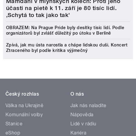
Mamdani v mlýnských kolech: Proti jeho
účasti na pietě k 11. září je 80 tisíc lidí.
‚Schytá to tak jako tak'
OBRAZEM: Na Prague Pride byly desítky tisíc lidí. Podle
organizátorů byl zvlášť důležitý po útoku v Berlíně
Zpívá, jak mu ústa narostla a chápe lidskou duši. Koncert
Ztraceného byl podle kritika výjimečný
Český rozhlas
O nás
Válka na Ukrajině
Jak nás naladíte
Komunální volby
Nápověda
Stanice
Lidé v rádiu
eShop
Kariéra