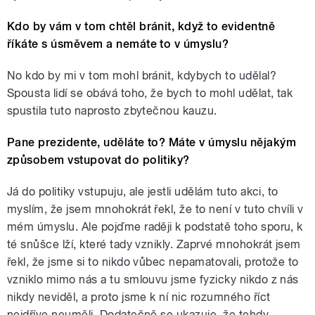
Kdo by vám v tom chtěl bránit, když to evidentně
říkáte s úsměvem a nemáte to v úmyslu?
No kdo by mi v tom mohl bránit, kdybych to udělal?
Spousta lidí se obává toho, že bych to mohl udělat, tak
spustila tuto naprosto zbytečnou kauzu.
Pane prezidente, uděláte to? Máte v úmyslu nějakým
způsobem vstupovat do politiky?
Já do politiky vstupuju, ale jestli udělám tuto akci, to
myslím, že jsem mnohokrát řekl, že to není v tuto chvíli v
mém úmyslu. Ale pojďme raději k podstatě toho sporu, k
té snůšce lží, které tady vznikly. Zaprvé mnohokrát jsem
řekl, že jsme si to nikdo vůbec nepamatovali, protože to
vzniklo mimo nás a tu smlouvu jsme fyzicky nikdo z nás
nikdy neviděl, a proto jsme k ní nic rozumného říct
nejdříve neuměli. Dodatečně se ukazuje, že tehdy