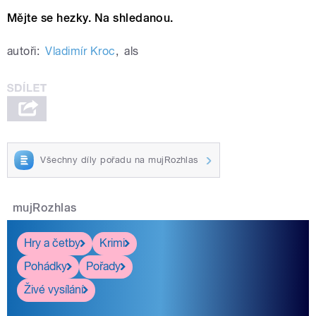
Mějte se hezky. Na shledanou.
autoři:
Vladimír Kroc
,
als
Všechny díly pořadu na mujRozhlas
mujRozhlas
Hry a četby
Krimi
Pohádky
Pořady
Živé vysílání