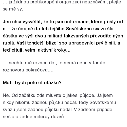
… já žádnou protikorupční organizaci neuznávám, ptejte
se mě vy.
Jen chci vysvětlit, že to jsou informace, které přišly od
ní – že údajně do tehdejšího Sovětského svazu šla
částka ve výši dvou miliard takzvaných převoditelných
rublů. Vaši tehdejší blízcí spolupracovníci prý činili, a
teď cituji, velmi aktivní kroky…
… nechte mě rovnou říct, to nemá cenu v tomto
rozhovoru pokračovat…
Mohl bych položit otázku?
Ne. Od začátku zde mluvíte o jakési půjčce. Já jsem
nikdy nikomu žádnou půjčku nedal. Tedy Sovětskému
svazu jsem žádnou půjčku nedal. V žádném případě
nešlo o žádné miliardy dolarů.