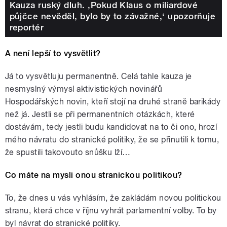
Kauza ruský dluh. ‚Pokud Klaus o miliardové
půjčce nevěděl, bylo by to závažné,‘ upozorňuje
reportér
A není lepší to vysvětlit?
Já to vysvětluju permanentně. Celá tahle kauza je
nesmyslný výmysl aktivistických novinářů
Hospodářských novin, kteří stojí na druhé straně barikády
než já. Jestli se při permanentních otázkách, které
dostávám, tedy jestli budu kandidovat na to či ono, hrozí
mého návratu do stranické politiky, že se přinutili k tomu,
že spustili takovouto snůšku lží…
Co máte na mysli onou stranickou politikou?
To, že dnes u vás vyhlásím, že zakládám novou politickou
stranu, která chce v říjnu vyhrát parlamentní volby. To by
byl návrat do stranické politiky.