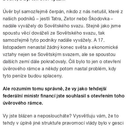
Úvěr byl samozřejmě čerpán, nikdo z nás netušil, které z
našich podniků – jestli Tatra, Zetor nebo Škodovka –
nadále vyvážely do Sovětského svazu. Stejně jako jsme
spoustu věcí dováželi ze Sovětského svazu, tak
samozřejmě tyto podniky nadále vyvážely. A 17.
listopadem nenastal žádný konec světa a ekonomické
vztahy nejen se Sovětským svazem, ale se spoustou
dalších zemí dále pokračovaly. Čili bylo to jen o otevření
úvěrového rámce a někdy potom nastal problém, kdy
tyto peníze budou splaceny.
Ale rozumím tomu správně, že vy jako tehdejší
federální ministr financí jste souhlasil s otevřením toho
úvěrového rámce.
Vy jste blázen a neposloucháte? Vysvětluju vám, že to
tehdy v úplně jiné struktuře pravomocí vlády bylo v gesci