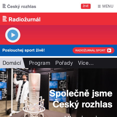
Přejít k hlavnímu obsahu
MENU
ŽIVĚ
Domácí
Program
Pořady
Více
…