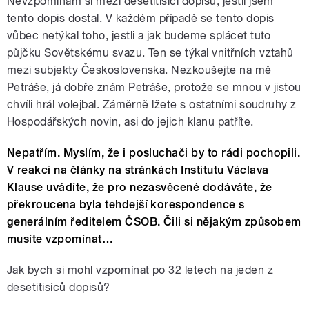
Nevzpomínám si mezi desetitisíci dopisů, jestli jsem
tento dopis dostal. V každém případě se tento dopis
vůbec netýkal toho, jestli a jak budeme splácet tuto
půjčku Sovětskému svazu. Ten se týkal vnitřních vztahů
mezi subjekty Československa. Nezkoušejte na mě
Petráše, já dobře znám Petráše, protože se mnou v jistou
chvíli hrál volejbal. Záměrně lžete s ostatními soudruhy z
Hospodářských novin, asi do jejich klanu patříte.
Nepatřím. Myslím, že i posluchači by to rádi pochopili.
V reakci na články na stránkách Institutu Václava
Klause uvádíte, že pro nezasvěcené dodáváte, že
překroucena byla tehdejší korespondence s
generálním ředitelem ČSOB. Čili si nějakým způsobem
musíte vzpomínat…
Jak bych si mohl vzpomínat po 32 letech na jeden z
desetitisíců dopisů?