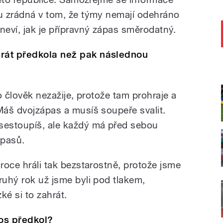
ou zrádná v tom, že týmy nemají odehráno
eví, jak je přípravný zápas směrodatný.
hrát předkola než pak následnou
to člověk nezažije, protože tam prohraje a
Máš dvojzápas a musíš soupeře svalit.
esestoupíš, ale každý má před sebou
ápasů.
 roce hráli tak bezstarostně, protože jsme
ruhý rok už jsme byli pod tlakem,
ké si to zahrát.
los předkol?