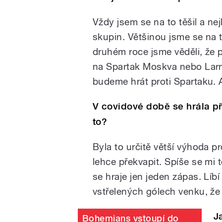
Vždy jsem se na to těšil a ne
skupin. Většinou jsme se na t
druhém roce jsme věděli, že
na Spartak Moskva nebo Larna
budeme hrát proti Spartaku. A
V covidové době se hrála pře
to?
Byla to určitě větší výhoda p
lehce překvapit. Spíše se mi t
se hraje jen jeden zápas. Líbí 
vstřelených gólech venku, že 
J
Bohemians vstoupí do