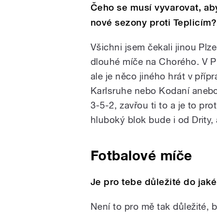
Čeho se musí vyvarovat, ab
nové sezony proti Teplicím?
Všichni jsem čekali jinou Pl
dlouhé míče na Chorého. V Pří
ale je něco jiného hrát v příp
Karlsruhe nebo Kodaní anebo k
3-5-2, zavřou ti to a je to p
hluboký blok bude i od Drity,
Fotbalové míče
Je pro tebe důležité do ja
Není to pro mě tak důležité, br