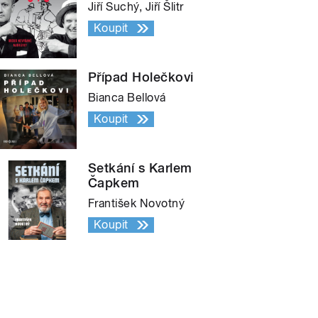
Jiří Suchý, Jiří Šlitr
Koupit
Případ Holečkovi
Bianca Bellová
Koupit
Setkání s Karlem
Čapkem
František Novotný
Koupit