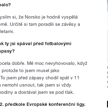
palo?
yslím si, že Norsko je hodně vyspělá
emě. Určitě si tam poradili se závěsy a
letami.
ak ty jsi spával před fotbalovými
ápasy?
ocela dobře. Mě moc nevyhovovalo, když
, protože to jsem musel jako
 To jsem před zápasy chodil spát v 11
 nemohl usnout, tak jsem si vždy
 hodiny a dostával jsem se pod tlak.
 2. předkole Evropské konferenční ligy.