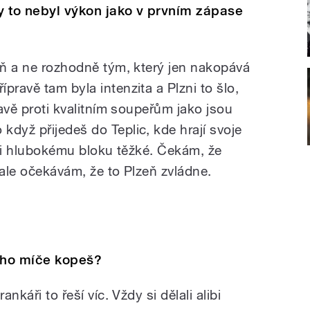
y to nebyl výkon jako v prvním zápase
zeň a ne rozhodně tým, který jen nakopává
pravě tam byla intenzita a Plzni to šlo,
ravě proti kvalitním soupeřům jako jsou
dyž přijedeš do Teplic, kde hrají svoje
roti hlubokému bloku těžké. Čekám, že
 ale očekávám, že to Plzeň zvládne.
kého míče kopeš?
ankáři to řeší víc. Vždy si dělali alibi