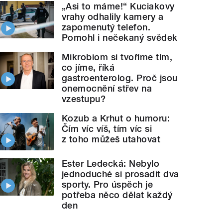
„Asi to máme!“ Kuciakovy
vrahy odhalily kamery a
zapomenutý telefon.
Pomohl i nečekaný svědek
Mikrobiom si tvoříme tím,
co jíme, říká
gastroenterolog. Proč jsou
onemocnění střev na
vzestupu?
Kozub a Krhut o humoru:
Čím víc víš, tím víc si
z toho můžeš utahovat
Ester Ledecká: Nebylo
jednoduché si prosadit dva
sporty. Pro úspěch je
potřeba něco dělat každý
den