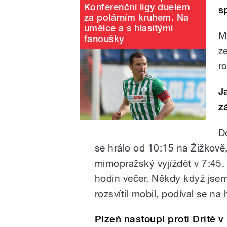
Konferenční ligy duelem
s
za polárním kruhem. Na
umělce a s hlasitými
M
fanoušky
z
ro
J
z
D
se hrálo od 10:15 na Žižkově
mimopražský vyjíždět v 7:45.
hodin večer. Někdy když jsem
rozsvítil mobil, podíval se na
Plzeň nastoupí proti Dritě v