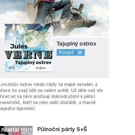
Tajuplný ostrov
Koupit
Lincolnův ostrov nikdo nikdy na mapě nenašel, a
přece ho znají lidé na celém světě. Už déle než sto
třicet let na něm prožívají dobrodružství s pěticí
trosečníků, kteří na něm našli útočiště, a hlavně
nejedno tajemství.
Půlnoční párty S+Š