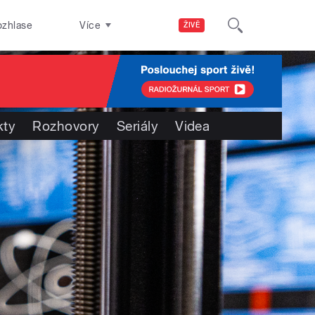
ozhlase
Více
ŽIVĚ
kty
Rozhovory
Seriály
Videa