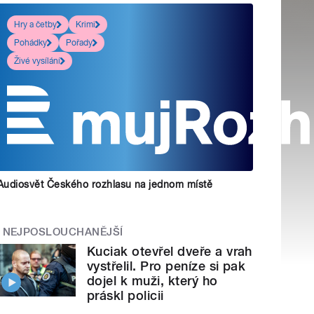
Hry a četby
Krimi
Pohádky
Pořady
Živé vysílání
Audiosvět Českého rozhlasu na jednom místě
NEJPOSLOUCHANĚJŠÍ
Kuciak otevřel dveře a vrah
vystřelil. Pro peníze si pak
dojel k muži, který ho
práskl policii