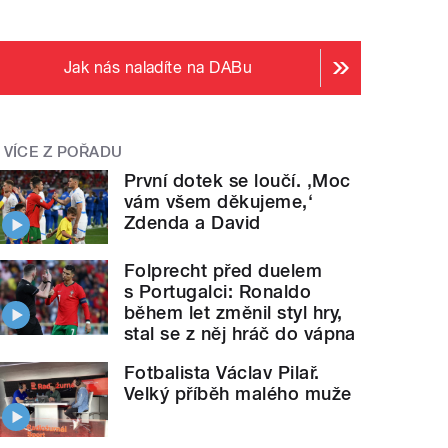
Jak nás naladíte na DABu
VÍCE Z POŘADU
První dotek se loučí. ‚Moc
vám všem děkujeme,‘
Zdenda a David
Folprecht před duelem
s Portugalci: Ronaldo
během let změnil styl hry,
stal se z něj hráč do vápna
Fotbalista Václav Pilař.
Velký příběh malého muže