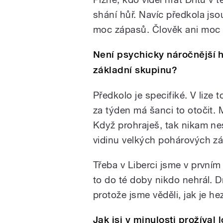
shání hůř. Navíc předkola js
moc zápasů. Člověk ani moc n
Není psychicky náročnější 
základní skupinu?
Předkolo je specifiké. V lize 
za týden má šanci to otočit. 
Když prohraješ, tak nikam n
vidinu velkých pohárových z
Třeba v Liberci jsme v prvním
to do té doby nikdo nehrál. D
protože jsme věděli, jak je hez
Jak jsi v minulosti prožíval 