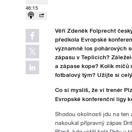
46:15
Věří Zdeněk Folprecht čes
předkola Evropské konferenč
významně los pohárových so
zápasu v Teplicích? Záležel
a zápase kope? Kolik míčů 
fotbalový tým? Užijte si cel
Co si myslíš, že ví trenér P
Evropské konferenční ligy k
Shodou okolností jdu na ten 
nakoukal přípravný zápas Drity
Plzně, kdo viděl hrát Dritu v