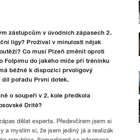
kým zástupcům v úvodních zápasech 2.
ní ligy? Prožíval v minulosti nějak
utěží? Co musí Plzeň změnit oproti
o Folpimu do jakého míče při tréninku
má běžně k dispozici prvoligový
ý díl pořadu První dotek.
lzně o soupeři v 2. kole předkola
osovské Dritě?
zápas dělat experta. Předevčírem jsem si
 a myslím si, že jsem jediný já a realizák
 této republice. Samozřejmě se informace