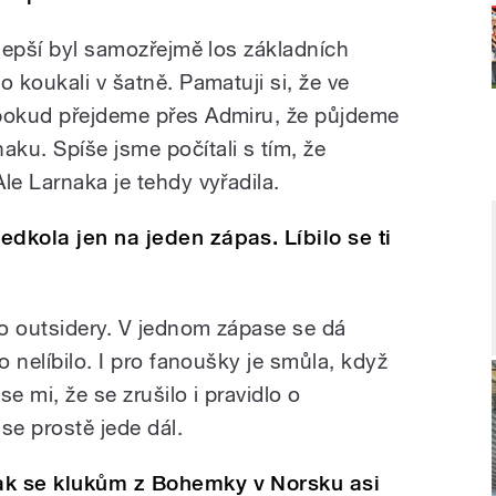
jlepší byl samozřejmě los základních
o koukali v šatně. Pamatuji si, že ve
 pokud přejdeme přes Admiru, že půjdeme
ku. Spíše jsme počítali s tím, že
le Larnaka je tehdy vyřadila.
dkola jen na jeden zápas. Líbilo se ti
ro outsidery. V jednom zápase se dá
o nelíbilo. I pro fanoušky je smůla, když
se mi, že se zrušilo i pravidlo o
se prostě jede dál.
ak se klukům z Bohemky v Norsku asi