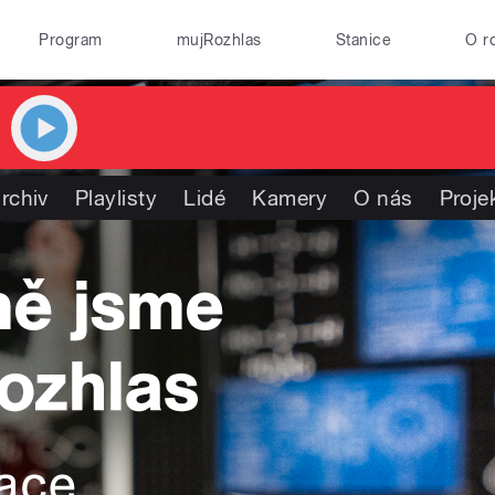
Program
mujRozhlas
Stanice
O r
rchiv
Playlisty
Lidé
Kamery
O nás
Proje