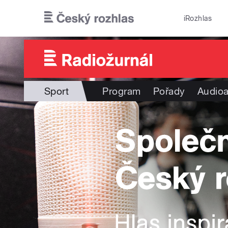
Přejít k hlavnímu obsahu
iRozhlas
Sport
Program
Pořady
Audioa