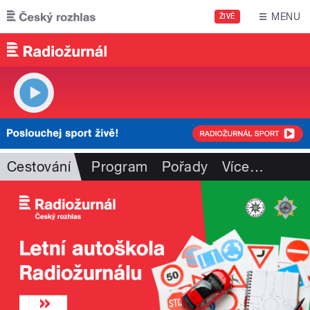
Přejít k hlavnímu obsahu
MENU
ŽIVĚ
Cestování
Program
Pořady
Více
…