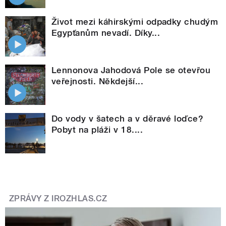
Život mezi káhirskými odpadky chudým
Egypťanům nevadí. Díky...
Lennonova Jahodová Pole se otevřou
veřejnosti. Někdejší...
Do vody v šatech a v děravé loďce?
Pobyt na pláži v 18....
ZPRÁVY Z IROZHLAS.CZ