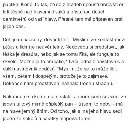
publika. Končí to tak, že se z hradeb spouští obrovští orli,
letí těsně nad hlavami diváků a přistanou deset
centimetrů od vaší hlavy. Přesně tam má připraven prst
jejich pán.
Děti jsou nadšeny, dospělí též. "Myslím, že kontakt mezi
ptáky a lidmi je neuvěřitelný. Nedovedu si představit, jak
těžká je drezúra, nebo jak se tomu říká, ale funguje to
skvěle. Možná je to empatie," tvrdí jedna z návštěvnic a
další návštěvník dodává: "Myslím, že se to může líbit
všem, dětem i dospělým, protože je to zajímavé.
Dokonce nám představení nahnalo trochu strachu."
Nakonec se nikomu nic nestalo. Jenom jsem si všiml, že
jeden takový mírně připlešlý pán - já jsem to nebyl - má
na hlavě jemný šrám. Od toho, jak si na jeho hlavu sedl
jeden ze sokolů a pařátky mapoval terén.