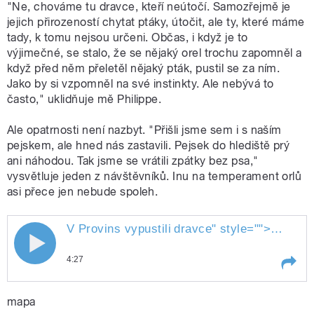
"Ne, chováme tu dravce, kteří neútočí. Samozřejmě je
jejich přirozeností chytat ptáky, útočit, ale ty, které máme
tady, k tomu nejsou určeni. Občas, i když je to
výjimečné, se stalo, že se nějaký orel trochu zapomněl a
když před něm přeletěl nějaký pták, pustil se za ním.
Jako by si vzpomněl na své instinkty. Ale nebývá to
často," uklidňuje mě Philippe.
Ale opatrnosti není nazbyt. "Přišli jsme sem i s naším
pejskem, ale hned nás zastavili. Pejsek do hlediště prý
ani náhodou. Tak jsme se vrátili zpátky bez psa,"
vysvětluje jeden z návštěvníků. Inu na temperament orlů
asi přece jen nebude spoleh.
V Provins vypustili
dravce
" style="">
V Provin
4:27
Play /
dravce
V Provins vypustili
mapa