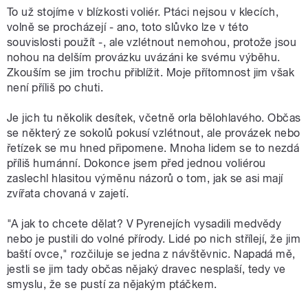
To už stojíme v blízkosti voliér. Ptáci nejsou v klecích,
volně se procházejí - ano, toto slůvko lze v této
souvislosti použít -, ale vzlétnout nemohou, protože jsou
nohou na delším provázku uvázáni ke svému výběhu.
Zkouším se jim trochu přiblížit. Moje přítomnost jim však
není příliš po chuti.
Je jich tu několik desítek, včetně orla bělohlavého. Občas
se některý ze sokolů pokusí vzlétnout, ale provázek nebo
řetízek se mu hned připomene. Mnoha lidem se to nezdá
příliš humánní. Dokonce jsem před jednou voliérou
zaslechl hlasitou výměnu názorů o tom, jak se asi mají
zvířata chovaná v zajetí.
"A jak to chcete dělat? V Pyrenejích vysadili medvědy
nebo je pustili do volné přírody. Lidé po nich střílejí, že jim
baští ovce," rozčiluje se jedna z návštěvnic. Napadá mě,
jestli se jim tady občas nějaký dravec nesplaší, tedy ve
smyslu, že se pustí za nějakým ptáčkem.