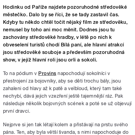
Hodinku od Paříže najdete pozoruhodné středověké
městečko. Dalo by se říci, že se tady zastavil čas.
Kdyby tu někdo chtěl točit nějaký film ze středověku,
nemusel by toho ani moc měnit. Dodnes jsou tu
zachovány středověké hradby, v létě po nich k
obveselení turistů chodí Bílá paní, ale hlavní atrakcí
jsou středověké souboje a především pozoruhodná
show, v jejíž hlavní roli jsou orli a sokoli.
To na pódium v
Provins
napochodují sokolníci v
přestrojení za bojovníky, aby se děti trochu bály, jsou
zahaleni od hlavy až k patě a velbloud, který tam také
nechybí, dává jejich vzezření ještě tajemnější ráz. Pak
následuje několik bojovných scének a poté se už objevují
první dravci.
Nejprve si jen tak létají kolem a přistávají na prstu svého
pána. Ten, aby byla větší švanda, s nimi napochoduje do