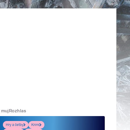
mujRozhlas
Hry a četby
Krimi