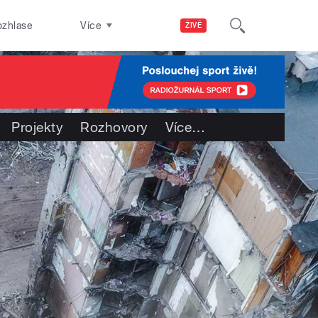
ozhlase
Více
ŽIVĚ
Projekty
Rozhovory
Více
…