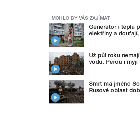
MOHLO BY VÁS ZAJÍMAT
Generátor i teplá p
elektřiny a doufají
Už půl roku nemají
vodu. Perou i myjí
Smrt má jméno Sol
Rusové oblast doby