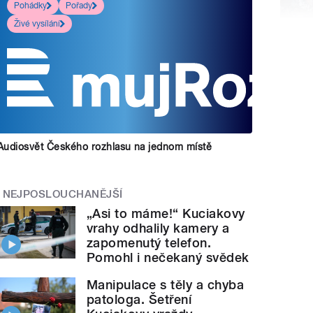
Pohádky
Pořady
Živé vysílání
Audiosvět Českého rozhlasu na jednom místě
NEJPOSLOUCHANĚJŠÍ
„Asi to máme!“ Kuciakovy
vrahy odhalily kamery a
zapomenutý telefon.
Pomohl i nečekaný svědek
Manipulace s těly a chyba
patologa. Šetření