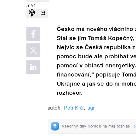
5:51
Česko má nového vládního z
Stal se jím Tomáš Kopečný,
Nejvíc se Česká republika 
pomoc bude ale probíhat ve
pomocí v oblasti energetik
financování,“ popisuje Tom
Ukrajině a jak se do ní moh
rozhovor.
autoři:
Petr Král
,
agn
Všechny díly pořadu na mujRozhlas