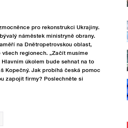
mocněnce pro rekonstrukci Ukrajiny.
 bývalý náměstek ministryně obrany.
zaměří na Dnětropetrovskou oblast,
 všech regionech. „Začít musíme
y. Hlavním úkolem bude sehnat na to
áš Kopečný. Jak probíhá česká pomoc
ou zapojit firmy? Poslechněte si