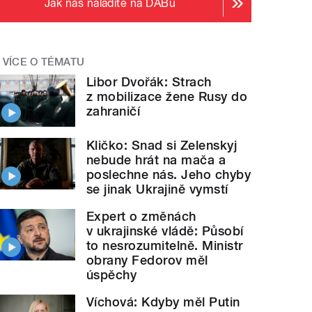
Jak nás naladíte na DABu
VÍCE O TÉMATU
Libor Dvořák: Strach
z mobilizace žene Rusy do
zahraničí
Kličko: Snad si Zelenskyj
nebude hrát na mača a
poslechne nás. Jeho chyby
se jinak Ukrajině vymstí
Expert o změnách
v ukrajinské vládě: Působí
to nesrozumitelně. Ministr
obrany Fedorov měl
úspěchy
Víchová: Kdyby měl Putin