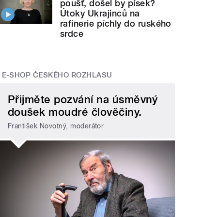
poušť, došel by písek?
Útoky Ukrajinců na
rafinerie píchly do ruského
srdce
E-SHOP ČESKÉHO ROZHLASU
Přijměte pozvání na úsměvný
doušek moudré člověčiny.
František Novotný, moderátor