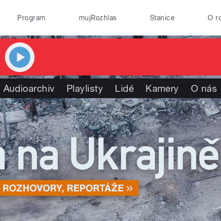
Program
mujRozhlas
Stanice
O r
Audioarchiv
Playlisty
Lidé
Kamery
O nás