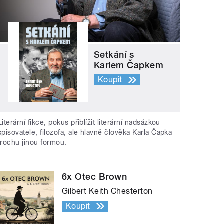
Setkání s
Karlem Čapkem
Koupit
Literární fikce, pokus přiblížit literární nadsázkou
spisovatele, filozofa, ale hlavně člověka Karla Čapka
trochu jinou formou.
6x Otec Brown
Gilbert Keith Chesterton
Koupit