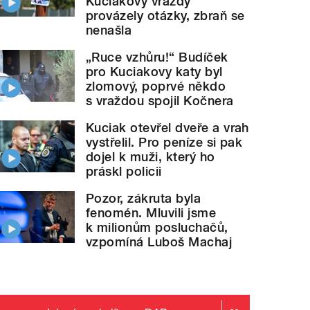
Kuciakovy vraždy
provázely otázky, zbraň se
nenašla
„Ruce vzhůru!“ Budíček
pro Kuciakovy katy byl
zlomový, poprvé někdo
s vraždou spojil Kočnera
Kuciak otevřel dveře a vrah
vystřelil. Pro peníze si pak
dojel k muži, který ho
práskl policii
Pozor, zákruta byla
fenomén. Mluvili jsme
k milionům posluchačů,
vzpomíná Luboš Machaj