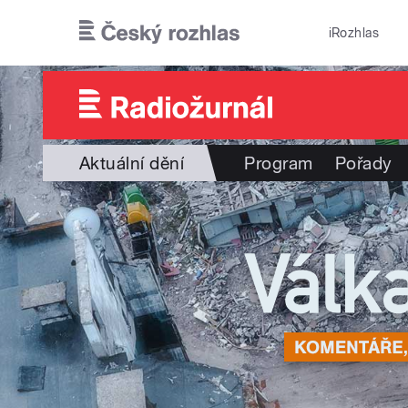
Přejít k hlavnímu obsahu
iRozhlas
Aktuální dění
Program
Pořady