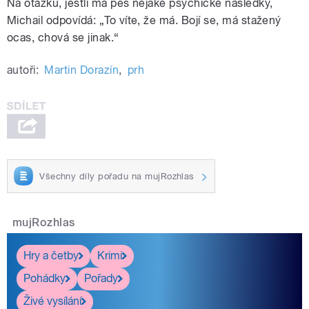
Na otázku, jestli má pes nějaké psychické následky,
Michail odpovídá: „To víte, že má. Bojí se, má stažený
ocas, chová se jinak.“
autoři:
Martin Dorazín
,
prh
Všechny díly pořadu na mujRozhlas
mujRozhlas
Hry a četby
Krimi
Pohádky
Pořady
Živé vysílání