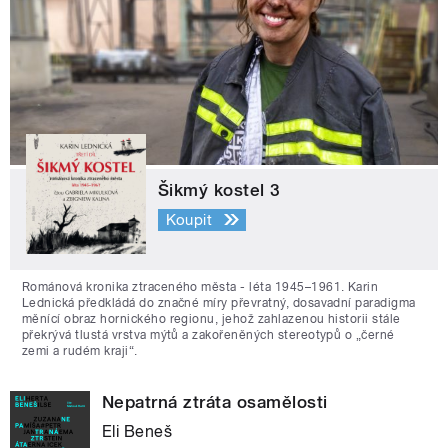
Šikmý kostel 3
Koupit
Románová kronika ztraceného města - léta 1945–1961. Karin
Lednická předkládá do značné míry převratný, dosavadní paradigma
měnící obraz hornického regionu, jehož zahlazenou historii stále
překrývá tlustá vrstva mýtů a zakořeněných stereotypů o „černé
zemi a rudém kraji“.
Nepatrná ztráta osamělosti
Eli Beneš