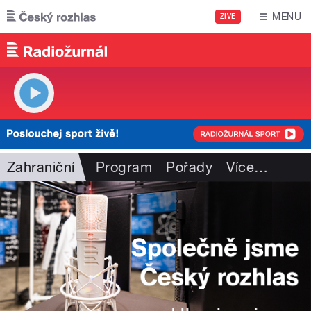
Přejít k hlavnímu obsahu
MENU
ŽIVĚ
Zahraniční
Program
Pořady
Více
…