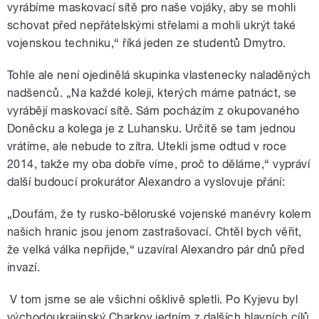
vyrábíme maskovací sítě pro naše vojáky, aby se mohli
schovat před nepřátelskými střelami a mohli ukrýt také
vojenskou techniku,“ říká jeden ze studentů Dmytro.
Tohle ale není ojedinělá skupinka vlastenecky naladěných
nadšenců. „Na každé koleji, kterých máme patnáct, se
vyrábějí maskovací sítě. Sám pocházím z okupovaného
Doněcku a kolega je z Luhansku. Určitě se tam jednou
vrátíme, ale nebude to zítra. Utekli jsme odtud v roce
2014, takže my oba dobře víme, proč to děláme,“ vypráví
další budoucí prokurátor Alexandro a vyslovuje přání:
„Doufám, že ty rusko-běloruské vojenské manévry kolem
našich hranic jsou jenom zastrašovací. Chtěl bych věřit,
že velká válka nepřijde,“ uzavíral Alexandro pár dnů před
invazí.
V tom jsme se ale všichni ošklivě spletli. Po Kyjevu byl
východoukrajinský Charkov jedním z dalších hlavních cílů