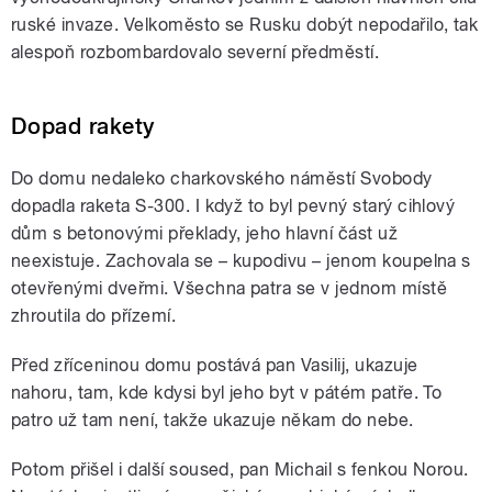
ruské invaze. Velkoměsto se Rusku dobýt nepodařilo, tak
alespoň rozbombardovalo severní předměstí.
Dopad rakety
Do domu nedaleko charkovského náměstí Svobody
dopadla raketa S-300. I když to byl pevný starý cihlový
dům s betonovými překlady, jeho hlavní část už
neexistuje. Zachovala se – kupodivu – jenom koupelna s
otevřenými dveřmi. Všechna patra se v jednom místě
zhroutila do přízemí.
Před zříceninou domu postává pan Vasilij, ukazuje
nahoru, tam, kde kdysi byl jeho byt v pátém patře. To
patro už tam není, takže ukazuje někam do nebe.
Potom přišel i další soused, pan Michail s fenkou Norou.