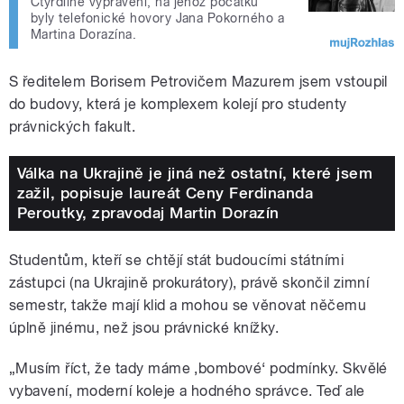
Čtyřdílné vyprávění, na jehož počátku
byly telefonické hovory Jana Pokorného a
Martina Dorazína.
S ředitelem Borisem Petrovičem Mazurem jsem vstoupil
do budovy, která je komplexem kolejí pro studenty
právnických fakult.
Válka na Ukrajině je jiná než ostatní, které jsem
zažil, popisuje laureát Ceny Ferdinanda
Peroutky, zpravodaj Martin Dorazín
Studentům, kteří se chtějí stát budoucími státními
zástupci (na Ukrajině prokurátory), právě skončil zimní
semestr, takže mají klid a mohou se věnovat něčemu
úplně jinému, než jsou právnické knížky.
„Musím říct, že tady máme ‚bombové‘ podmínky. Skvělé
vybavení, moderní koleje a hodného správce. Teď ale