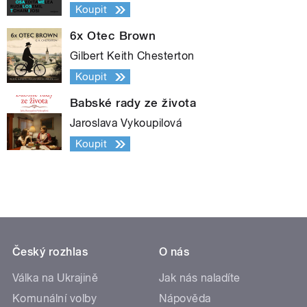
Koupit
6x Otec Brown
Gilbert Keith Chesterton
Koupit
Babské rady ze života
Jaroslava Vykoupilová
Koupit
Český rozhlas
O nás
Válka na Ukrajině
Jak nás naladíte
Komunální volby
Nápověda