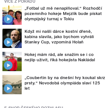
VÍCE Z POŘADU
„Fotbal už mě nenaplňoval.“ Rozhodčí
pozemního hokeje Mejzlík bude pískat
olympijský turnaj v Tokiu
Když mi našli dárce kostní dřeně,
kabina slavila, jako bychom vyhráli
Stanley Cup, vzpomíná Holaň
Hokej mám rád, ale snažím se i co
nejlíp uživit, říká hokejista Nakládal
„Coubertin by na dnešní hry koukal skrz
prsty.“ Novodobá olympiáda slaví 125
let