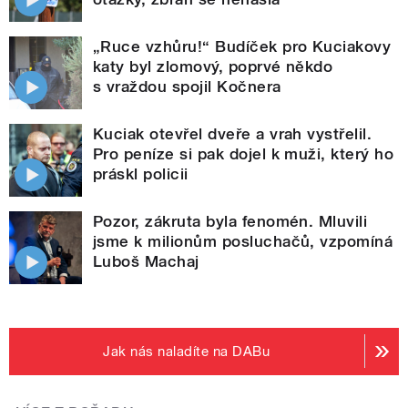
„Ruce vzhůru!“ Budíček pro Kuciakovy
katy byl zlomový, poprvé někdo
s vraždou spojil Kočnera
Kuciak otevřel dveře a vrah vystřelil.
Pro peníze si pak dojel k muži, který ho
práskl policii
Pozor, zákruta byla fenomén. Mluvili
jsme k milionům posluchačů, vzpomíná
Luboš Machaj
Jak nás naladíte na DABu