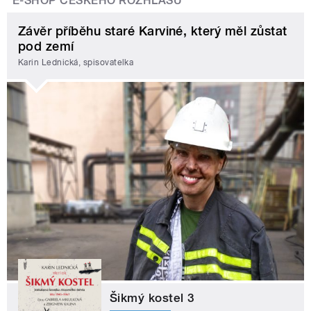
E-SHOP ČESKÉHO ROZHLASU
Závěr příběhu staré Karviné, který měl zůstat
pod zemí
Karin Lednická, spisovatelka
Šikmý kostel 3