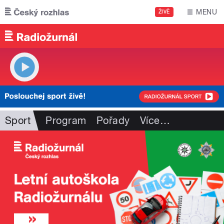
Přejít k hlavnímu obsahu
MENU
ŽIVĚ
Sport
Program
Pořady
Více
…