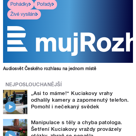
Pohádky
Pořady
Živé vysílání
Audiosvět Českého rozhlasu na jednom místě
NEJPOSLOUCHANĚJŠÍ
„Asi to máme!“ Kuciakovy vrahy
odhalily kamery a zapomenutý telefon.
Pomohl i nečekaný svědek
Manipulace s těly a chyba patologa.
Šetření Kuciakovy vraždy provázely
otázky, zbraň se nenašla