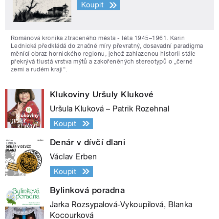
Koupit
Románová kronika ztraceného města - léta 1945–1961. Karin
Lednická předkládá do značné míry převratný, dosavadní paradigma
měnící obraz hornického regionu, jehož zahlazenou historii stále
překrývá tlustá vrstva mýtů a zakořeněných stereotypů o „černé
zemi a rudém kraji“.
Klukoviny Uršuly Klukové
Uršula Kluková – Patrik Rozehnal
Koupit
Denár v dívčí dlani
Václav Erben
Koupit
Bylinková poradna
Jarka Rozsypalová-Vykoupilová, Blanka
Kocourková