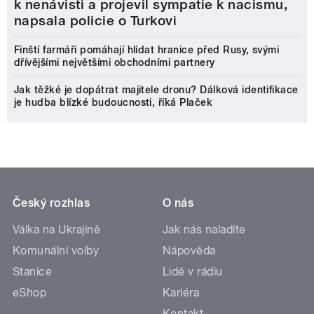
k nenávisti a projevil sympatie k nacismu,
napsala policie o Turkovi
Finští farmáři pomáhají hlídat hranice před Rusy, svými
dřívějšími největšími obchodními partnery
Jak těžké je dopátrat majitele dronu? Dálková identifikace
je hudba blízké budoucnosti, říká Plaček
Český rozhlas
O nás
Válka na Ukrajině
Jak nás naladíte
Komunální volby
Nápověda
Stanice
Lidé v rádiu
eShop
Kariéra
Kontakt