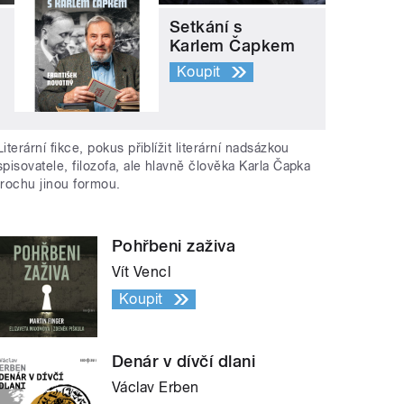
Setkání s
Karlem Čapkem
Koupit
Literární fikce, pokus přiblížit literární nadsázkou
spisovatele, filozofa, ale hlavně člověka Karla Čapka
trochu jinou formou.
Pohřbeni zaživa
Vít Vencl
Koupit
Denár v dívčí dlani
Václav Erben