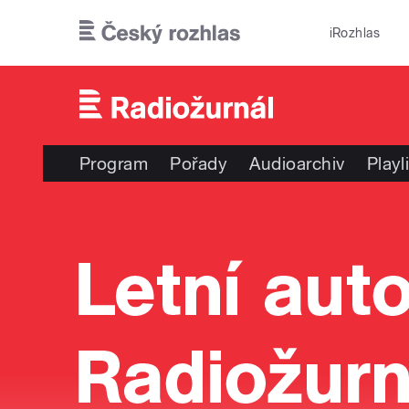
Přejít k hlavnímu obsahu
iRozhlas
Program
Pořady
Audioarchiv
Playl