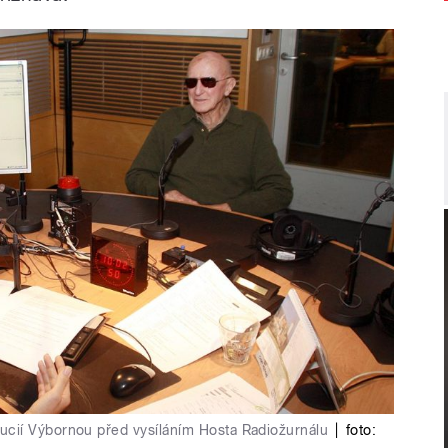
cií Výbornou před vysíláním Hosta Radiožurnálu
|
foto: