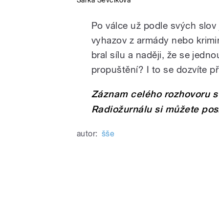
Šárka Ševčíková
Po válce už podle svých slov 
vyhazov z armády nebo krimin
bral sílu a naději, že se jedn
propuštění? I to se dozvíte 
Záznam celého rozhovoru s
Radiožurnálu si můžete po
autor:
šše