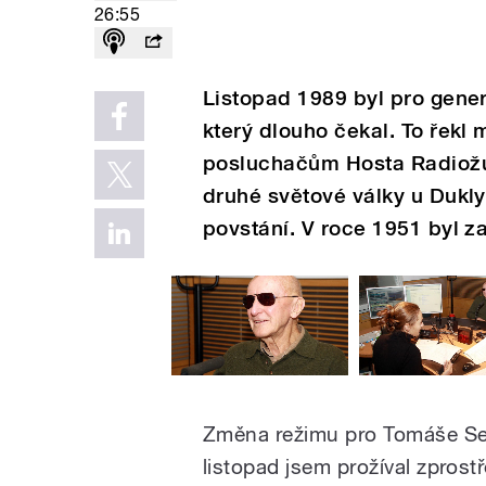
26:55
Listopad 1989 byl pro gene
který dlouho čekal. To řekl
posluchačům Hosta Radiožu
druhé světové války u Dukly
povstání. V roce 1951 byl z
Změna režimu pro Tomáše Sed
listopad jsem prožíval zprost