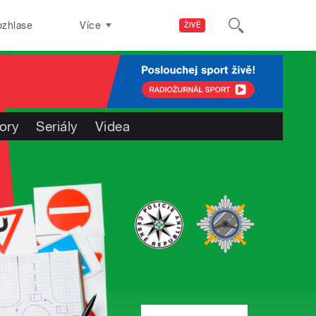
ozhlase
Více
ŽIVĚ
ory
Seriály
Videa