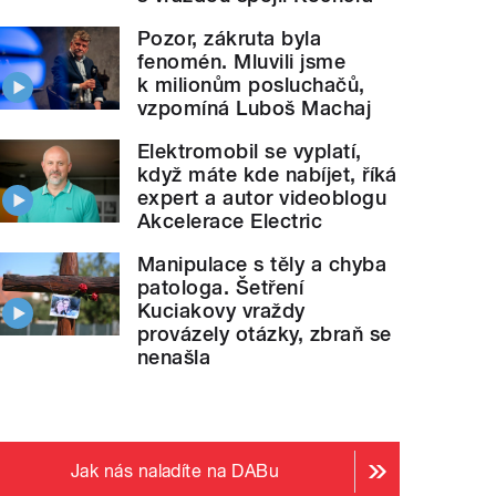
Pozor, zákruta byla
fenomén. Mluvili jsme
k milionům posluchačů,
vzpomíná Luboš Machaj
Elektromobil se vyplatí,
když máte kde nabíjet, říká
expert a autor videoblogu
Akcelerace Electric
Manipulace s těly a chyba
patologa. Šetření
Kuciakovy vraždy
provázely otázky, zbraň se
nenašla
Jak nás naladíte na DABu