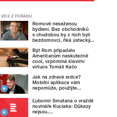
VÍCE Z POŘADU
Romové neseženou
bydlení. Bez obchodníků
s chudobou by z nich byli
bezdomovci, říká ústecký...
Být Rom připadalo
Američanům neskutečně
cool, vzpomíná klavírní
virtuos Tomáš Kačo
Jak na zdravé srdce?
Mobilní aplikace vám
nepomůže, použijte...
Ľubomír Smatana o vraždě
novináře Kuciaka: Důkazy
nejsou....