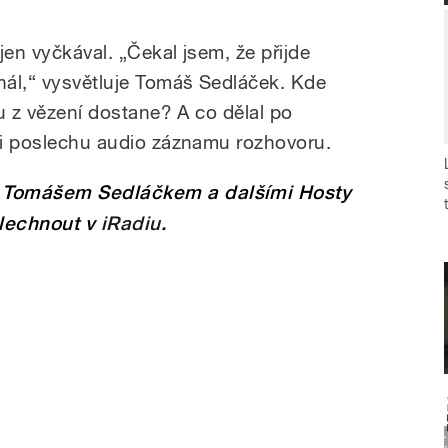
jen vyčkával. „Čekal jsem, že přijde
ál,“ vysvětluje Tomáš Sedláček. Kde
ou z vězení dostane? A co dělal po
při poslechu audio záznamu rozhovoru.
 Tomášem Sedláčkem a dalšími Hosty
slechnout v
iRadiu
.