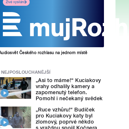
Živé vysílání
Audiosvět Českého rozhlasu na jednom místě
NEJPOSLOUCHANĚJŠÍ
„Asi to máme!“ Kuciakovy
vrahy odhalily kamery a
zapomenutý telefon.
Pomohl i nečekaný svědek
„Ruce vzhůru!“ Budíček
pro Kuciakovy katy byl
zlomový, poprvé někdo
s vraždou spojil Kočnera