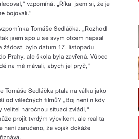
ledoval,“ vzpomíná. „Říkal jsem si, že je
e bojovali.“
ná vzpomínka Tomáše Sedláčka. „Rozhodl
 tak jsem spolu se svým otcem napsal
a žádosti bylo datum 17. listopadu
do Prahy, ale škola byla zavřená. Vůbec
lidé na mě mávali, abych jel pryč,“
e Tomáše Sedláčka ptala na válku jako
ší od válečných filmů? „Boj není nikdy
y velitel náročnou situaci zvládl,“
ůže projít tvrdým výcvikem, ale realita
de není zaručeno, že voják dokáže
řiznává.