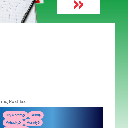
mujRozhlas
Hry a četby
Krimi
Pohádky
Pořady