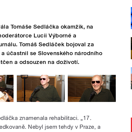
rála Tomáše Sedláčka okamžik, na
 moderátorce Lucii Výborné a
rnálu. Tomáš Sedláček bojoval za
 a účastnil se Slovenského národního
atčen a odsouzen na doživotí.
láčka znamenala rehabilitaci. „17.
ředkovaně. Nebyl jsem tehdy v Praze, a