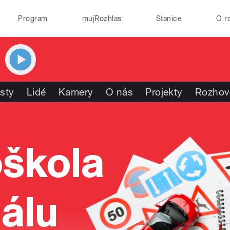
Program
mujRozhlas
Stanice
O r
isty
Lidé
Kamery
O nás
Projekty
Rozhov