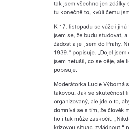
tak jsem všechno jen zdálky s
tu konečně to, kvůli čemu jsm
K 17. listopadu se váže i ji
jsem se, že budu studovat, a
žádost a jel jsem do Prahy. N
1939,“ popisuje. „Dojel jsem 
jsem netušil, co se děje, ale 
popisuje.
Moderátorka Lucie Výborná s
takovou. Jak se skutečnost li
organizovaný, ale jde o to, ab
domnívá se s tím, že člověk m
ho i tak může zaskočit. „Nik
krizovou situaci zvládnout,“ p