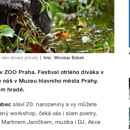
 den divoké přírody
|
foto:
Miroslav Bobek
v ZOO Praha. Festival otrlého diváka v
e náš v Muzeu hlavního města Prahy.
ém hradě.
ubec
slaví 20. narozeniny a vy můžete
avený workshop, čeká vás i slam poetry,
 Martinem Janíčkem, muzika i DJ. Akce