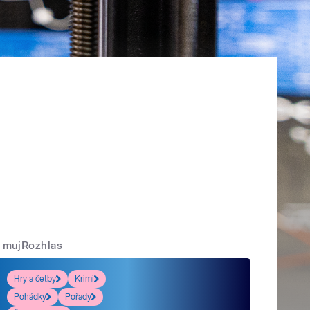
mujRozhlas
Hry a četby
Krimi
Pohádky
Pořady