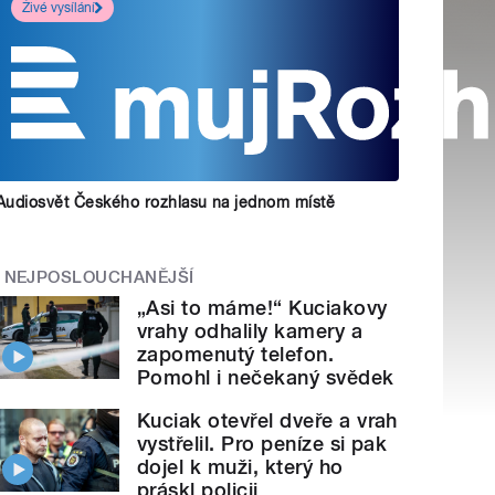
Živé vysílání
Audiosvět Českého rozhlasu na jednom místě
NEJPOSLOUCHANĚJŠÍ
„Asi to máme!“ Kuciakovy
vrahy odhalily kamery a
zapomenutý telefon.
Pomohl i nečekaný svědek
Kuciak otevřel dveře a vrah
vystřelil. Pro peníze si pak
dojel k muži, který ho
práskl policii