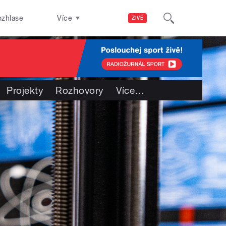
ozhlase
Více
ŽIVĚ
Projekty
Rozhovory
Více
…