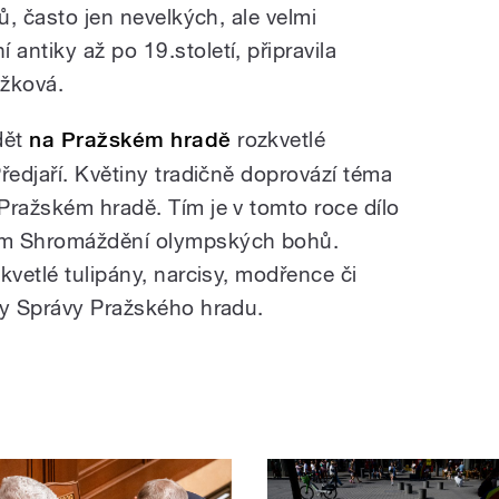
ů, často jen nevelkých, ale velmi
ntiky až po 19.století, připravila
ožková.
dět
na Pražském hradě
rozkvetlé
ředjaří. Květiny tradičně doprovází téma
Pražském hradě. Tím je v tomto roce dílo
em Shromáždění olympských bohů.
kvetlé tulipány, narcisy, modřence či
ky Správy Pražského hradu.