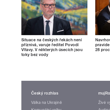
Situace na českých řekách není
Navrho
příznivá, varuje ředitel Povodí
pravide
Vltavy. V některých úsecích jsou
28 proc
toky bez vody
Český rozhlas
mujRo
Válka na Ukrajině
Živé v
Komunální volby
Audioa