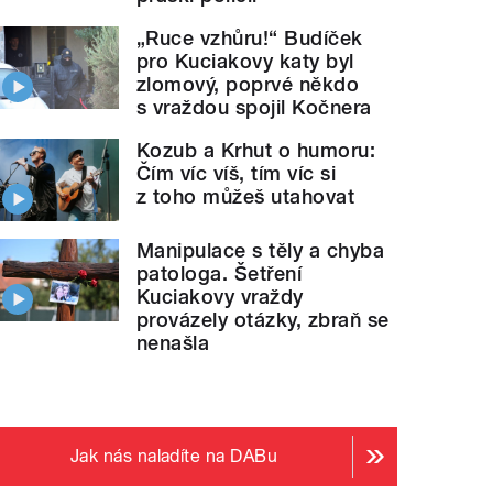
„Ruce vzhůru!“ Budíček
pro Kuciakovy katy byl
zlomový, poprvé někdo
s vraždou spojil Kočnera
Kozub a Krhut o humoru:
Čím víc víš, tím víc si
z toho můžeš utahovat
Manipulace s těly a chyba
patologa. Šetření
Kuciakovy vraždy
provázely otázky, zbraň se
nenašla
Jak nás naladíte na DABu