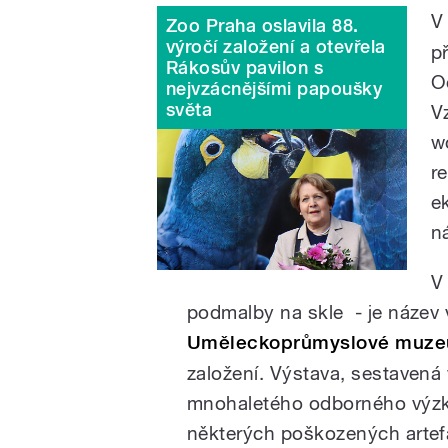
V
Zoo Praha oslavila 88.
výročí založení a otevřela
p
Rákosův pavilon s
O
nejvzácnějšími papoušky
světa
V
w
r
e
n
V
podmalby na skle - je název v
Uměleckoprůmyslové muze
založení. Výstava, sestavená
mnohaletého odborného výzk
některých poškozených artefa