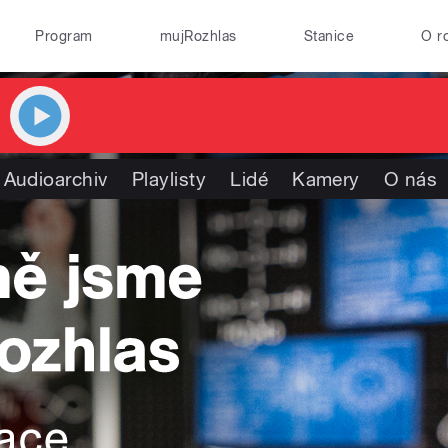
Program
mujRozhlas
Stanice
O r
Audioarchiv
Playlisty
Lidé
Kamery
O nás