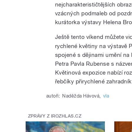
nejcharakterističtějších obraz
vzácných podmaleb od pozdní a
kurátorka výstavy Helena Br
Ještě tento víkend můžete vi
rychlené květiny na výstavě P
spojené s dějinami umění na 
Petra Pavla Rubense s názv
Květinová expozice nabízí roz
řebčíky přirychlené zahradní
autoři:
Naděžda Hávová
,
vla
ZPRÁVY Z IROZHLAS.CZ