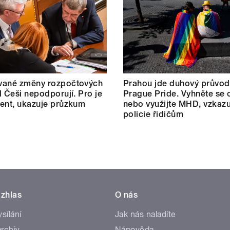
vané změny rozpočtových
Prahou jde duhový průvod
l Češi nepodporují. Pro je
Prague Pride. Vyhněte se 
ent, ukazuje průzkum
nebo využijte MHD, vzkazu
policie řidičům
zhlas
O nás
ysílání
Jak nás naladíte
rchiv
Nápověda