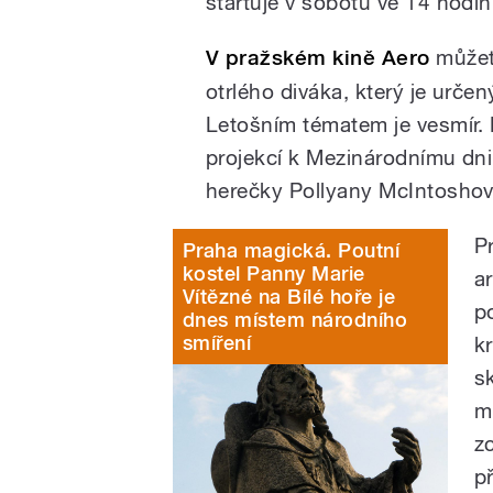
startuje v sobotu ve 14 hodi
V pražském kině Aero
můžete
otrlého diváka, který je urče
Letošním tématem je vesmír. 
projekcí k Mezinárodnímu dni 
herečky Pollyany McIntoshov
P
Praha magická. Poutní
kostel Panny Marie
a
Vítězné na Bílé hoře je
p
dnes místem národního
smíření
k
s
m
z
p