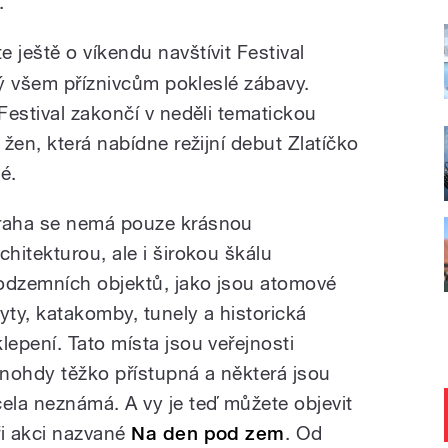
n.
 ještě o víkendu navštívit Festival
ný všem příznivcům pokleslé zábavy.
Festival zakončí v neděli tematickou
žen, která nabídne režijní debut Zlatíčko
é.
raha se nemá pouze krásnou
rchitekturou, ale i širokou škálu
odzemních objektů, jako jsou atomové
ryty, katakomby, tunely a historická
klepení. Tato místa jsou veřejnosti
nohdy těžko přístupná a některá jsou
cela neznámá. A vy je teď můžete objevit
ři akci nazvané
Na den pod zem
. Od