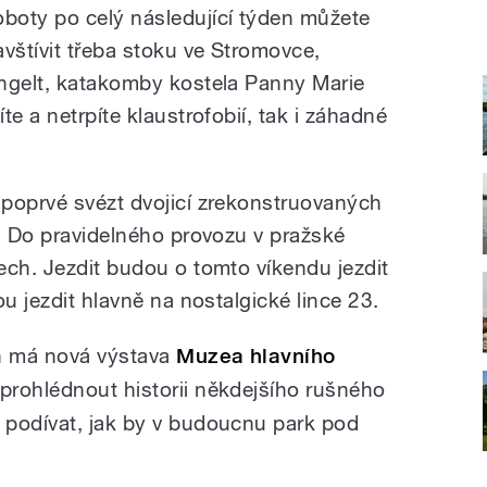
oboty po celý následující týden můžete
avštívit třeba stoku ve Stromovce,
Ungelt, katakomby kostela Panny Marie
e a netrpíte klaustrofobií, tak i záhadné
poprvé svézt dvojicí zrekonstruovaných
2. Do pravidelného provozu v pražské
ech. Jezdit budou o tomto víkendu jezdit
ou jezdit hlavně na nostalgické lince 23.
an má nová výstava
Muzea hlavního
 prohlédnout historii někdejšího rušného
 podívat, jak by v budoucnu park pod