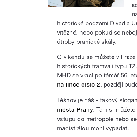
s
n
historické podzemí Divadla 
vítězné, nebo pokud se nebojít
útroby branické skály.
O víkendu se můžete v Praze 
historických tramvají typu T
MHD se vrací po téměř 56 let
na lince číslo 2
, později bud
Těšnov je náš - takový slog
města Prahy
. Tam si můžete
vstupu do metropole nebo se
magistrálou mohl vypadat.