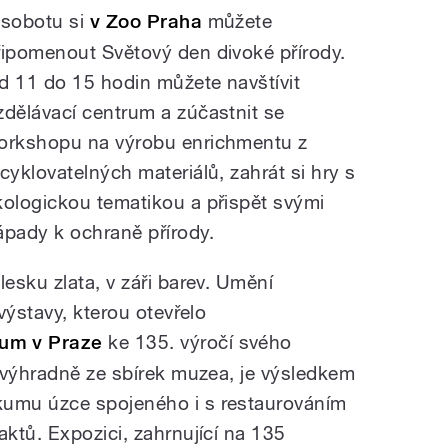
 sobotu si
v Zoo Praha
můžete
řipomenout Světový den divoké přírody.
d 11 do 15 hodin můžete navštívit
zdělávací centrum a zúčastnit se
orkshopu na výrobu enrichmentu z
ecyklovatelných materiálů, zahrát si hry s
kologickou tematikou a přispět svými
ápady k ochraně přírody.
 lesku zlata, v záři barev. Umění
ýstavy, kterou otevřelo
um v Praze
ke 135. výročí svého
 výhradně ze sbírek muzea, je výsledkem
umu úzce spojeného i s restaurováním
ktů. Expozici, zahrnující na 135