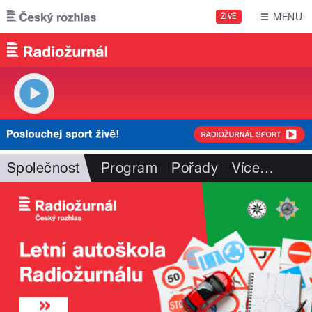
Přejít k hlavnímu obsahu
MENU
ŽIVĚ
Společnost
Program
Pořady
Více
…