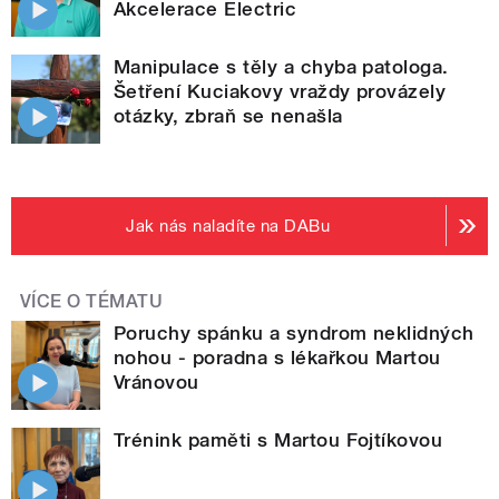
Akcelerace Electric
Manipulace s těly a chyba patologa.
Šetření Kuciakovy vraždy provázely
otázky, zbraň se nenašla
Jak nás naladíte na DABu
VÍCE O TÉMATU
Poruchy spánku a syndrom neklidných
nohou - poradna s lékařkou Martou
Vránovou
Trénink paměti s Martou Fojtíkovou