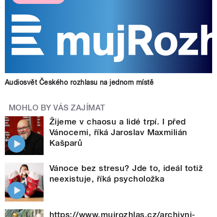
Audiosvět Českého rozhlasu na jednom místě
MOHLO BY VÁS ZAJÍMAT
Žijeme v chaosu a lidé trpí. I před
Vánocemi, říká Jaroslav Maxmilián
Kašparů
Vánoce bez stresu? Jde to, ideál totiž
neexistuje, říká psycholožka
https://www.mujrozhlas.cz/archivni-