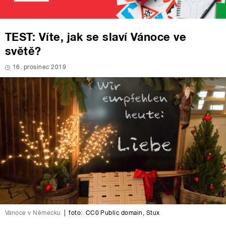
TEST: Víte, jak se slaví Vánoce ve
světě?
16. prosinec 2019
Vánoce v Německu
|
foto:
CC0 Public domain
,
Stux