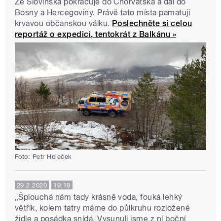
Ze Slovinska pokračuje do Chorvatska a dál do
Bosny a Hercegoviny. Právě tato místa pamatují
krvavou občanskou válku.
Poslechněte si celou
reportáž o expedici, tentokrát z Balkánu »
Foto: Petr Holeček
29.2.2020
19:19
„Šplouchá nám tady krásně voda, fouká lehký
větřík, kolem tatry máme do půlkruhu rozložené
židle a posádka snídá. Vysunuli jsme z ní boční