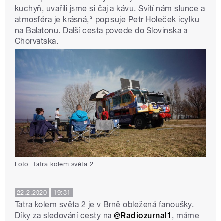
kuchyň, uvařili jsme si čaj a kávu. Svítí nám slunce a
atmosféra je krásná,“ popisuje Petr Holeček idylku
na Balatonu. Další cesta povede do Slovinska a
Chorvatska.
Foto: Tatra kolem světa 2
22.2.2020
19:31
Tatra kolem světa 2 je v Brně obležená fanoušky.
Díky za sledování cesty na
@Radiozurnal1
, máme