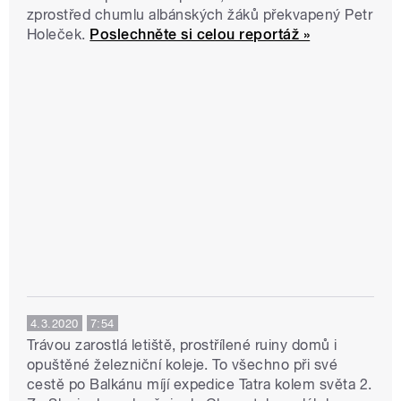
zprostřed chumlu albánských žáků překvapený Petr
Holeček.
Poslechněte si celou reportáž »
4.3.2020
7:54
Trávou zarostlá letiště, prostřílené ruiny domů i
opuštěné železniční koleje. To všechno při své
cestě po Balkánu míjí expedice Tatra kolem světa 2.