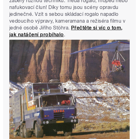
záběry různou techniku. Třeba rogalo, moped nebo
nafukovací člun! Díky tomu jsou scény opravdu
jedinečné. Vzít s sebou skládací rogalo napadlo
vedoucího výpravy, kameramana a režiséra filmu v
jedné osobě Jiřího Stöhra.
Přečtěte si víc o tom,
jak natáčení probíhalo
.