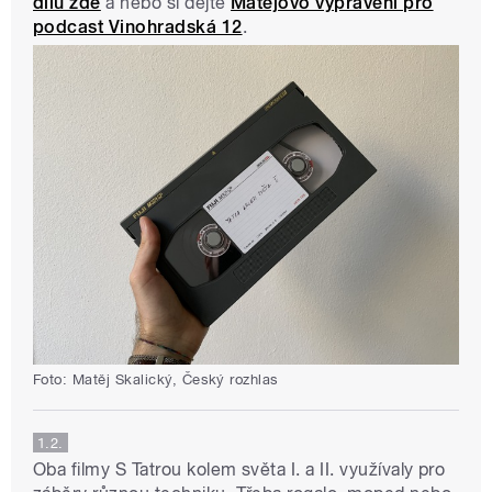
dílů zde
a nebo si dejte
Matějovo vyprávění pro
podcast Vinohradská 12
.
Foto: Matěj Skalický, Český rozhlas
1.2.
Oba filmy S Tatrou kolem světa I. a II. využívaly pro