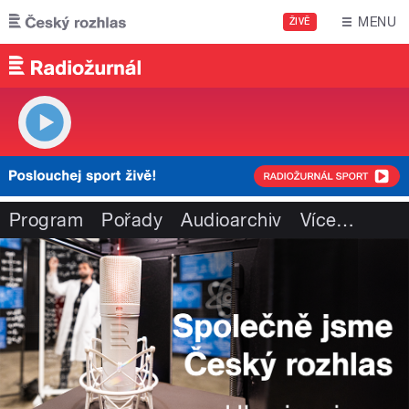
Přejít k hlavnímu obsahu
MENU
ŽIVĚ
Program
Pořady
Audioarchiv
Více
…