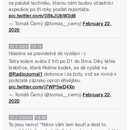
na palubě techniku, kterou nám budou účastníci
expedice po tři roky posílat reportáže.
pic.twitter.com/G9kJUbW3d6
— Tomáš Černý (@tomas__cerny)
February 22,
2020
22.2.2020
18:13
Hlásíme se pravidelně do vysílání :-)
Tatra kolem světa 2 frčí po D1 do Brna. Díky téhle
krabičce, které říkáme kodek, se dá vysílat na
@Radiozurnal1
dokonce i za jízdy, což se rovná v
podstatě zázraku oproti dřívějšku.
pic.twitter.com/j7WP5wD4Xn
— Tomáš Černý (@tomas__cerny)
February 22,
2020
22.2.202020
18:09
To jsou nervy! “Něco vám tam kouří a dost to