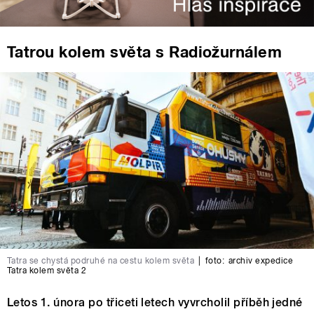
Tatrou kolem světa s Radiožurnálem
Tatra se chystá podruhé na cestu kolem světa
|
foto:
archiv expedice
Tatra kolem světa 2
Letos 1. února po třiceti letech vyvrcholil příběh jedné