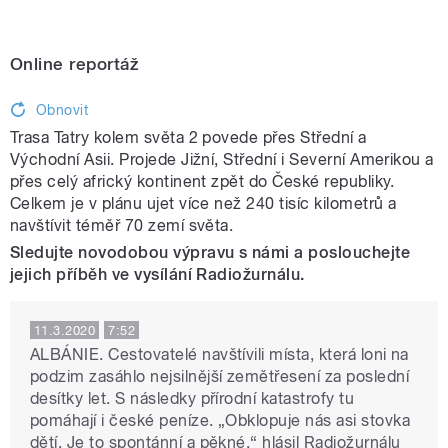
Online reportáž
Obnovit
Trasa Tatry kolem světa 2 povede přes Střední a
Východní Asii. Projede Jižní, Střední i Severní Amerikou a
přes celý africký kontinent zpět do České republiky.
Celkem je v plánu ujet více než 240 tisíc kilometrů a
navštívit téměř 70 zemí světa.
Sledujte novodobou výpravu s námi a poslouchejte
jejich příběh ve vysílání Radiožurnálu.
11.3.2020
7:52
ALBÁNIE. Cestovatelé navštívili místa, která loni na
podzim zasáhlo nejsilnější zemětřesení za poslední
desítky let. S následky přírodní katastrofy tu
pomáhají i české peníze. „Obklopuje nás asi stovka
dětí. Je to spontánní a pěkné,“ hlásil Radiožurnálu