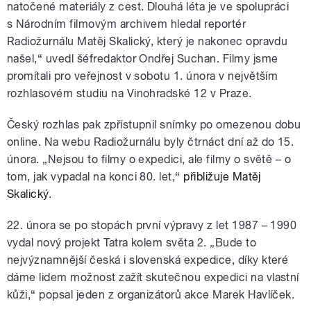
natočené materiály z cest. Dlouhá léta je ve spolupráci
s Národním filmovým archivem hledal reportér
Radiožurnálu Matěj Skalický, který je nakonec opravdu
našel,“ uvedl šéfredaktor Ondřej Suchan. Filmy jsme
promítali pro veřejnost v sobotu 1. února v největším
rozhlasovém studiu na Vinohradské 12 v Praze.
Český rozhlas pak zpřístupnil snímky
po omezenou dobu
online. Na webu Radiožurnálu byly čtrnáct dní až do 15.
února.
„Nejsou to filmy o expedici, ale filmy o světě – o
tom, jak vypadal na konci 80. let,“
přibližuje Matěj
Skalický
.
22. února se po stopách první výpravy
z let 1987 – 1990
vydal nový projekt Tatra kolem světa 2.
„
Bude to
nejvýznamnější česká i slovenská expedice, díky které
dáme lidem možnost zažít skutečnou expedici na vlastní
kůži,“ popsal jeden z organizátorů akce Marek Havlíček.