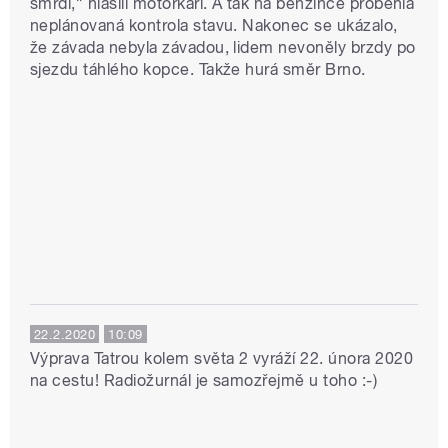
smrdí,” hlásili motorkáři. A tak na benzínce proběhla
neplánovaná kontrola stavu. Nakonec se ukázalo,
že závada nebyla závadou, lidem nevoněly brzdy po
sjezdu táhlého kopce. Takže hurá směr Brno.
22.2.2020
10:09
Výprava Tatrou kolem světa 2 vyráží 22. února 2020
na cestu! Radiožurnál je samozřejmě u toho :-)