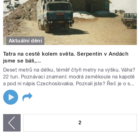
Aktuální dění
Tatra na cestě kolem světa. Serpentin v Andách
jsme se báli,...
Deset metrů na délku, téměř čtyři metry na výšku. Váha?
22 tun. Poznávací znamení: modrá zeměkoule na kapotě
a pod ní nápis Czechoslovakia. Poznali jste? Řeč je o s...
STRÁNKY
2
zí