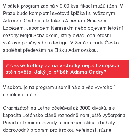
V pátek program začíná v 9.00 kvalifikací mužů i žen. V
Praze bude kompletní světová špička i s hvězdným
Adamem Ondrou, ale také s Albertem Gínezem
Lopézem, Japoncem Narasakim nebo objevem letošní
sezony Mejdi Schalckem, který ovládl oba letošní
světové poháry v boulderingu. V ženách bude Česko
spoléhat především na Elišku Adamovskou.
Z české kotliny až na vrcholky nejobtížnějších
stěn světa. Jaký je příběh Adama Ondry?
V sobotu je na programu semifinále a vše vyvrcholí
nedělním finále.
Organizátoři na Letné očekávají až 3000 diváků, ale
kapacita Leténské pláně rozhodně není ještě vyčerpána.
Pořadatelé mimo závody fanouškům slibují i bohatý
doprovodný program pro širokou veřejnost, různé