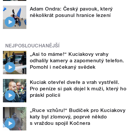
Adam Ondra: Český pavouk, který
několikrát posunul hranice lezení
NEJPOSLOUCHANĚJŠÍ
„Asi to máme!“ Kuciakovy vrahy
odhalily kamery a zapomenutý telefon.
Pomohl i nečekaný svědek
Kuciak otevřel dveře a vrah vystřelil.
Pro peníze si pak dojel k muži, který ho
práskl policii
„Ruce vzhůru!“ Budíček pro Kuciakovy
katy byl zlomový, poprvé někdo
s vraždou spojil Kočnera