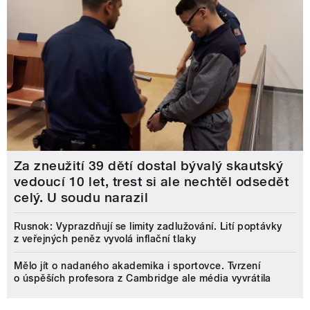
Za zneužití 39 dětí dostal bývalý skautský
vedoucí 10 let, trest si ale nechtěl odsedět
celý. U soudu narazil
Rusnok: Vyprazdňují se limity zadlužování. Lití poptávky
z veřejných peněz vyvolá inflační tlaky
Mělo jít o nadaného akademika i sportovce. Tvrzení
o úspěších profesora z Cambridge ale média vyvrátila