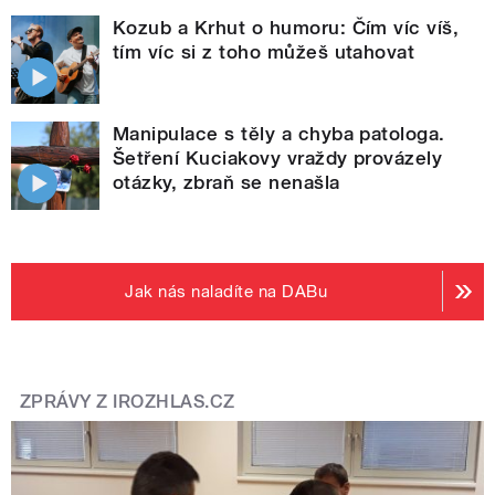
Kozub a Krhut o humoru: Čím víc víš,
tím víc si z toho můžeš utahovat
Manipulace s těly a chyba patologa.
Šetření Kuciakovy vraždy provázely
otázky, zbraň se nenašla
Jak nás naladíte na DABu
ZPRÁVY Z IROZHLAS.CZ