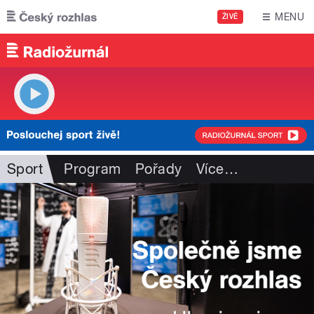
Přejít k hlavnímu obsahu
MENU
ŽIVĚ
Sport
Program
Pořady
Více
…