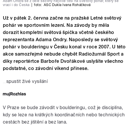
Adam Ondra se z celé sezony nejvíce těší na Světový pohár, který se
vrací i do Česka
|
foto:
ASC Dukla Ivana Roháčková
Už v pátek 2. června začne na pražské Letné světový
pohár ve sportovním lezení. Na závody by měla
dorazit kompletní světová špička včetně českého
reprezentanta Adama Ondry. Naposledy se světový
pohár v boulderingu v Česku konal v roce 2007. U této
akce samozřejmě nebude chybět Radiožurnál Sport a
díky reportértce Barboře Dvořákové uslyšíte všechno
podstatné, co závodní víkend přinese.
spustit živé vysílání
V Praze se bude závodit v boulderingu, což je disciplína,
kdy se leze na krátkých koordinačních nebo technických
cestách bez jištění a bez lana.