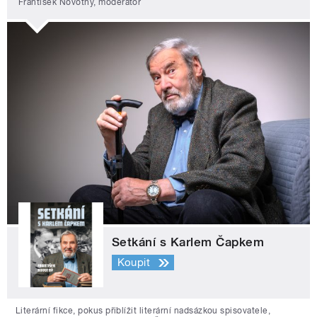
František Novotný, moderátor
Setkání s Karlem Čapkem
Koupit
Literární fikce, pokus přiblížit literární nadsázkou spisovatele,