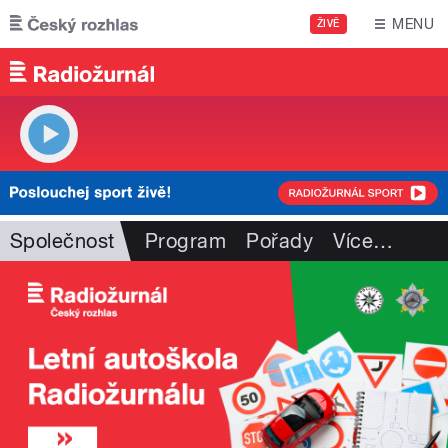
Přejít k hlavnímu obsahu
MENU
ŽIVĚ
Společnost
Program
Pořady
Více
…