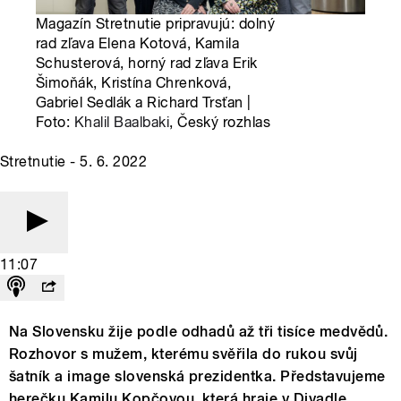
Magazín Stretnutie pripravujú: dolný
rad zľava Elena Kotová, Kamila
Schusterová, horný rad zľava Erik
Šimoňák, Kristína Chrenková,
Gabriel Sedlák a Richard Trsťan |
Foto:
Khalil Baalbaki
, Český rozhlas
Stretnutie - 5. 6. 2022
11:07
Na Slovensku žije podle odhadů až tři tisíce medvědů.
Rozhovor s mužem, kterému svěřila do rukou svůj
šatník a image slovenská prezidentka. Představujeme
herečku Kamilu Kopčovou, která hraje v Divadle