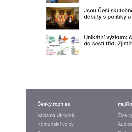
Jsou Češi skutečně
debaty s politiky 
Unikátní výzkum: č
do šesti tříd. Zjist
Český rozhlas
mujRo
Válka na Ukrajině
Živé v
Komunální volby
Audioa