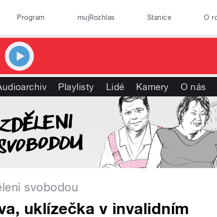
Program
mujRozhlas
Stanice
O r
Audioarchiv
Playlisty
Lidé
Kamery
O nás
děleni svobodou
ava, uklízečka v invalidním