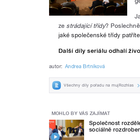
g
J
ze
strádající třídy
? Poslechnět
jaké společenské třídy patřít
Další díly seriálu odhalí živ
autor:
Andrea Brtníková
Všechny díly pořadu na mujRozhlas
MOHLO BY VÁS ZAJÍMAT
Společnost rozděle
sociálně rozdrobe