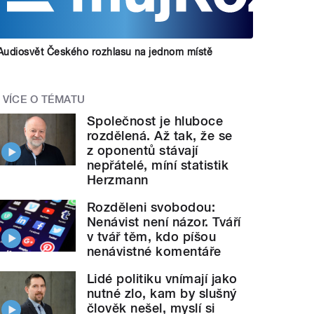
Audiosvět Českého rozhlasu na jednom místě
VÍCE O TÉMATU
Společnost je hluboce
rozdělená. Až tak, že se
z oponentů stávají
nepřátelé, míní statistik
Herzmann
Rozděleni svobodou:
Nenávist není názor. Tváří
v tvář těm, kdo píšou
nenávistné komentáře
Lidé politiku vnímají jako
nutné zlo, kam by slušný
člověk nešel, myslí si