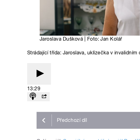
Jaroslava Dušková | Foto: Jan Kolář
Strádající třída: Jaroslava, uklízečka v invalidním 
13:29
Předchozí
díl