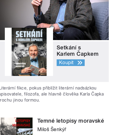
Setkání s
Karlem Čapkem
Koupit
Literární fikce, pokus přiblížit literární nadsázkou
spisovatele, filozofa, ale hlavně člověka Karla Čapka
trochu jinou formou.
Temné letopisy moravské
Miloš Šenkýř