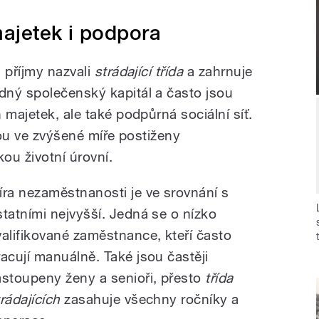
majetek i podpora
 příjmy nazvali
strádající
třída
a zahrnuje
dný společenský kapitál a často jsou
 majetek, ale také podpůrná sociální síť.
jsou ve zvýšené míře postiženy
kou životní úrovní.
íra nezaměstnanosti je ve srovnání s
statními nejvyšší. Jedná se o nízko
valifikované zaměstnance, kteří často
racují manuálně. Také jsou častěji
astoupeny ženy a senioři, přesto
třída
rádajících
zasahuje všechny ročníky a