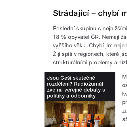
Strádající – chybí 
Poslední skupinu s nejnižšími
18 % obyvatel ČR. Nemají žá
vyššího věku. Chybí jim nejen
Žijí spíš v regionech, které 
strukturálními problémy a níz
M
Jsou Češi skutečně
rozděleni? Radiožurnál
o
zve na veřejné debaty s
k
politiky a odborníky
p
z
st