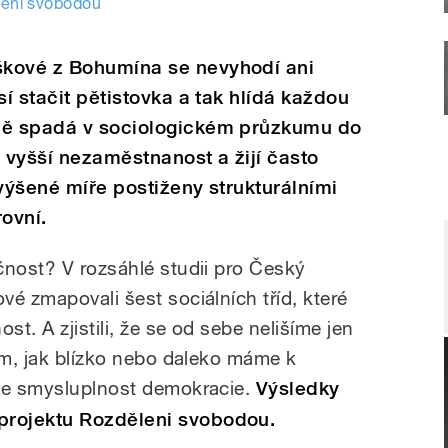
ěleni svobodou
škové z Bohumína se nevyhodí ani
sí stačit pětistovka a tak hlídá každou
yně spadá v sociologickém průzkumu do
je vyšší nezaměstnanost a žijí často
zvýšené míře postiženy strukturálními
rovní.
čnost? V rozsáhlé studii pro Český
é zmapovali šest sociálních tříd, které
st. A zjistili, že se od sebe nelišíme jen
ím, jak blízko nebo daleko máme k
ve smysluplnost demokracie.
Výsledky
projektu Rozděleni svobodou.