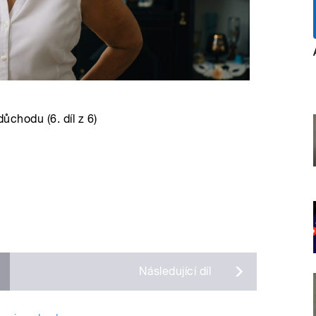
důchodu (6. díl z 6)
Následující
díl