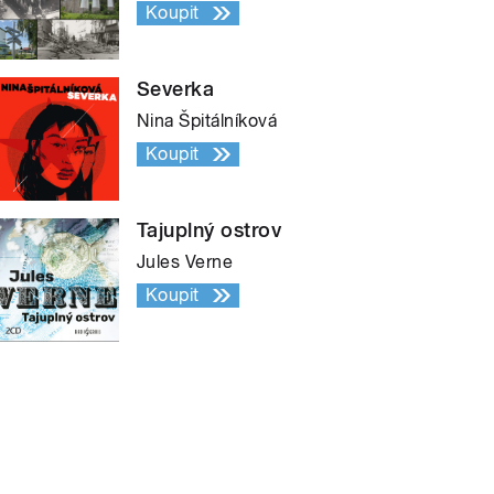
Koupit
Severka
Nina Špitálníková
Koupit
Tajuplný ostrov
Jules Verne
Koupit