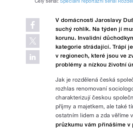
Celý seriál:
Speciální reportážní seriál Rozd
V domácnosti Jaroslavy Du
suchý rohlík. Na týden jí mu
korunu. Invalidní důchodk
kategorie strádající. Trápí 
v regionech, které jsou ve 
problémy a nízkou životní ú
Jak je rozdělená česká spole
rozhlas renomovaní sociologov
charakterizují českou společno
příjmy a majetkem, ale také t
ostatním lidem a zda věříme 
průzkumu vám přinášíme v 