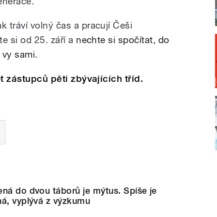
enerace.
ak tráví volný čas a pracují Češi
e si od 25. září a
nechte si spočítat, do
e vy sami
.
ot zástupců pěti zbývajících tříd.
ná do dvou táborů je mýtus. Spíše je
ná, vyplývá z výzkumu