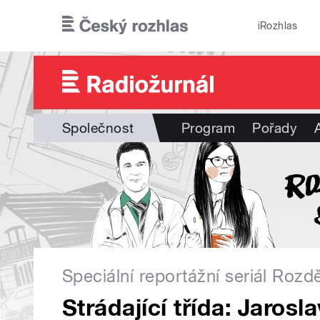
Přejít k hlavnímu obsahu
iRozhlas
Společnost
Program
Pořady
Speciální reportážní seriál Roz
Strádající třída: Jarosl