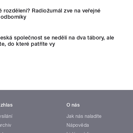
 rozděleni? Radiožurnál zve na veřejné
a odborníky
eská společnost se nedělí na dva tábory, ale
ěte, do které patříte vy
zhlas
O nás
ysílání
Jak nás naladíte
rchiv
Nápověda