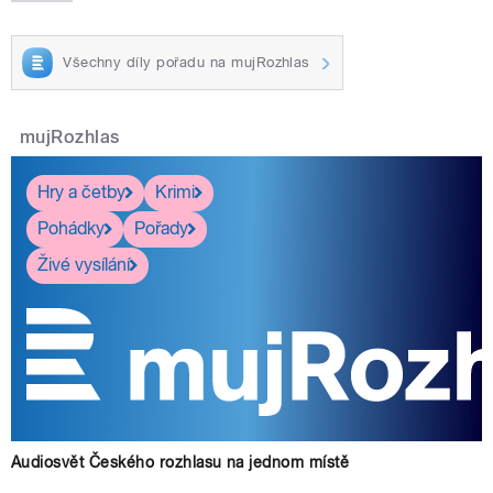
Všechny díly pořadu na mujRozhlas
mujRozhlas
Hry a četby
Krimi
Pohádky
Pořady
Živé vysílání
Audiosvět Českého rozhlasu na jednom místě