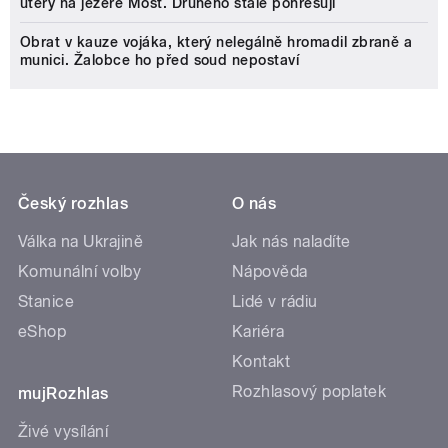
úterý na jezeře Most. Druhého stále pohřešují
Obrat v kauze vojáka, který nelegálně hromadil zbraně a
munici. Žalobce ho před soud nepostaví
Český rozhlas
O nás
Válka na Ukrajině
Jak nás naladíte
Komunální volby
Nápověda
Stanice
Lidé v rádiu
eShop
Kariéra
Kontakt
Rozhlasový poplatek
mujRozhlas
Živé vysílání