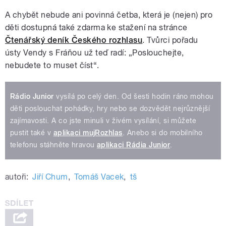
A chybět nebude ani povinná četba, která je (nejen) pro
děti dostupná také zdarma ke stažení na stránce
Čtenářský deník Českého rozhlasu
. Tvůrci pořadu
ústy
Vendy s Fráňou už teď radí: „Poslouchejte,
nebudete to muset číst“.
Rádio Junior
vysílá po celý den. Od šesti hodin ráno mohou
děti poslouchat pohádky, hry nebo se dozvědět nejrůznější
zajímavosti. A co jste minuli v živém vysílání, si můžete
pustit také v
aplikaci mujRozhlas
. Anebo si do mobilního
telefonu stáhněte hravou
aplikaci Rádia Junior
.
autoři:
Jiří Chum
,
Tomáš Vacek
,
tš