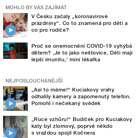
MOHLO BY VÁS ZAJÍMAT
V Česku začaly „koronavirové
prázdniny“. Co to znamená pro děti a
co pro rodiče?
Proč se onemocnění COVID-19 vyhýbá
dětem? ‚Je to jako neštovice. Děti mají
lepší imunitu,‘ míní lékařka
NEJPOSLOUCHANĚJŠÍ
„Asi to máme!“ Kuciakovy vrahy
odhalily kamery a zapomenutý telefon.
Pomohl i nečekaný svědek
„Ruce vzhůru!“ Budíček pro Kuciakovy
katy byl zlomový, poprvé někdo
s vraždou spojil Kočnera