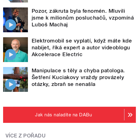
Pozor, zákruta byla fenomén. Mluvili
jsme k milionům posluchačů, vzpomíná
Luboš Machaj
Elektromobil se vyplatí, když máte kde
nabíjet, říká expert a autor videoblogu
Akcelerace Electric
Manipulace s těly a chyba patologa.
Šetření Kuciakovy vraždy provázely
otázky, zbraň se nenašla
Jak nás naladíte na DABu
VÍCE Z POŘADU