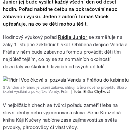
Junior jej bude vysílat každý všední den od deseti
hodin. Pořad nabídne četbu na pokračování nebo
zábavnou výuku. Jeden z autorů Tomáš Vacek
upřesňuje, na co se děti mohou těšit.
Hodinový výukový pořad
Rádia Junior
se zaměřuje na
žáky 1. stupně základních škol. Oblíbená dvojice Venda a
Fráňa v něm bude zábavnou formou provádět děti tím
nejdůležitějším, co by se za normálních okolností
dozvídaly ve školních lavicích od svých učitelů.
S Vendou a Fráňou je učení zábava, slibují tvůrci nového projektu Skoro
školní vysílání z pokojíčku Vendy, Fráni
|
foto:
Eliška Chytková
V nejbližších dnech se tvůrci pořadu zaměří třeba na
slovní druhy nebo vyjmenovaná slova. Série Kouzelná
kniha Káji Kučery nabídne zase zajímavosti ze světa
prvouky, přírodovědy či vlastivědy.