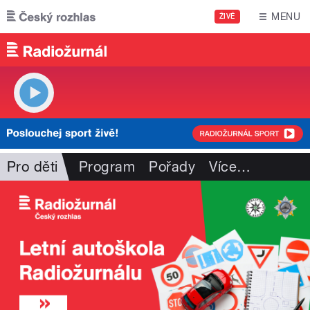
Přejít k hlavnímu obsahu
MENU
ŽIVĚ
Pro děti
Program
Pořady
Více
…