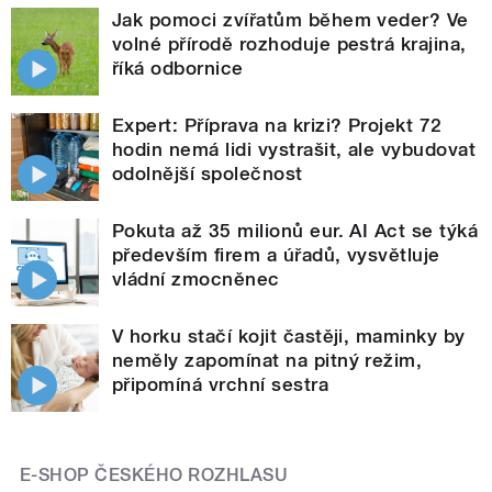
Jak pomoci zvířatům během veder? Ve
volné přírodě rozhoduje pestrá krajina,
říká odbornice
Expert: Příprava na krizi? Projekt 72
hodin nemá lidi vystrašit, ale vybudovat
odolnější společnost
Pokuta až 35 milionů eur. AI Act se týká
především firem a úřadů, vysvětluje
vládní zmocněnec
V horku stačí kojit častěji, maminky by
neměly zapomínat na pitný režim,
připomíná vrchní sestra
E-SHOP ČESKÉHO ROZHLASU