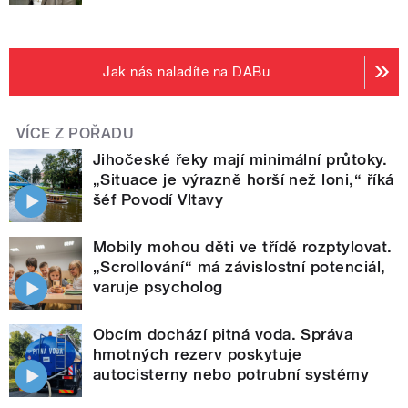
Jak nás naladíte na DABu
VÍCE Z POŘADU
Jihočeské řeky mají minimální průtoky.
„Situace je výrazně horší než loni,“ říká
šéf Povodí Vltavy
Mobily mohou děti ve třídě rozptylovat.
„Scrollování“ má závislostní potenciál,
varuje psycholog
Obcím dochází pitná voda. Správa
hmotných rezerv poskytuje
autocisterny nebo potrubní systémy