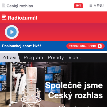
Přejít k hlavnímu obsahu
MENU
ŽIVĚ
Zdraví
Program
Pořady
Více
…