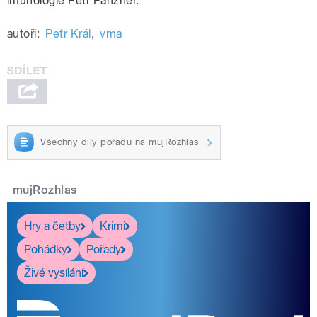
imunologie Petr Panzner.
autoři:
Petr Král
,
vma
Všechny díly pořadu na mujRozhlas
mujRozhlas
Hry a četby
Krimi
Pohádky
Pořady
Živé vysílání