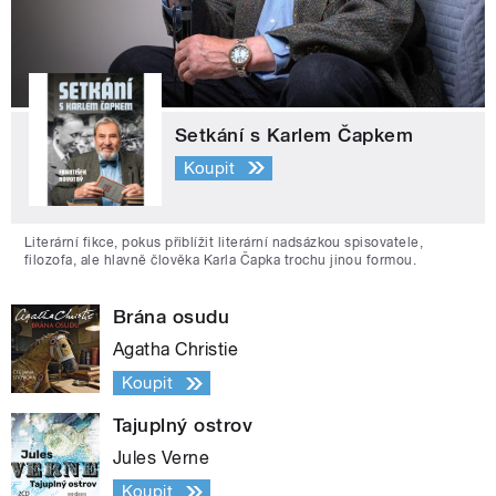
Setkání s Karlem Čapkem
Koupit
Literární fikce, pokus přiblížit literární nadsázkou spisovatele,
filozofa, ale hlavně člověka Karla Čapka trochu jinou formou.
Brána osudu
Agatha Christie
Koupit
Tajuplný ostrov
Jules Verne
Koupit