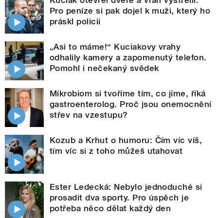
Kuciak otevřel dveře a vrah vystřelil.
Pro peníze si pak dojel k muži, který ho
práskl policii
„Asi to máme!“ Kuciakovy vrahy
odhalily kamery a zapomenutý telefon.
Pomohl i nečekaný svědek
Mikrobiom si tvoříme tím, co jíme, říká
gastroenterolog. Proč jsou onemocnění
střev na vzestupu?
Kozub a Krhut o humoru: Čím víc víš,
tím víc si z toho můžeš utahovat
Ester Ledecká: Nebylo jednoduché si
prosadit dva sporty. Pro úspěch je
potřeba něco dělat každý den