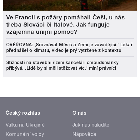
Ve Francii s požáry pomáhali Češi, u nás
třeba Slováci či Italové. Jak funguje
vzájemná unijní pomoc?
OVĚŘOVNA: ‚Srovnávat Měsíc a Zemi je zavádějící.‘ Lékař
přednášel o klimatu, video je prý vytržené z kontextu
Stížností na stavební řízení kanceláři ombudsmanky
přibývá. ‚Lidé by si měli stěžovat víc,‘ míní právníci
Český rozhlas
O nás
Válka na Ukrajině
Jak nás naladíte
Komunální volby
Nápověda