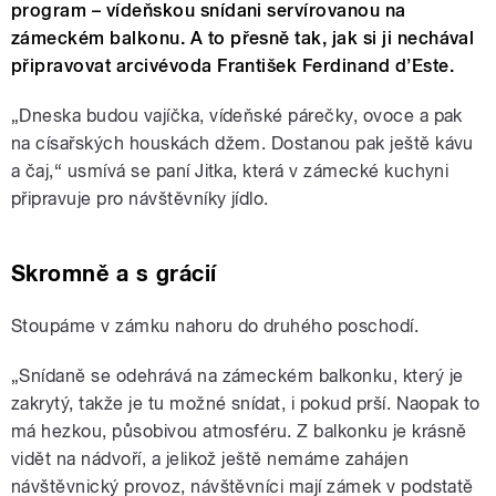
program – vídeňskou snídani servírovanou na
zámeckém balkonu. A to přesně tak, jak si ji nechával
připravovat arcivévoda František Ferdinand d’Este.
„Dneska budou vajíčka, vídeňské párečky, ovoce a pak
na císařských houskách džem. Dostanou pak ještě kávu
a čaj,“ usmívá se paní Jitka, která v zámecké kuchyni
připravuje pro návštěvníky jídlo.
Skromně a s grácií
Stoupáme v zámku nahoru do druhého poschodí.
„Snídaně se odehrává na zámeckém balkonku, který je
zakrytý, takže je tu možné snídat, i pokud prší. Naopak to
má hezkou, působivou atmosféru. Z balkonku je krásně
vidět na nádvoří, a jelikož ještě nemáme zahájen
návštěvnický provoz, návštěvníci mají zámek v podstatě