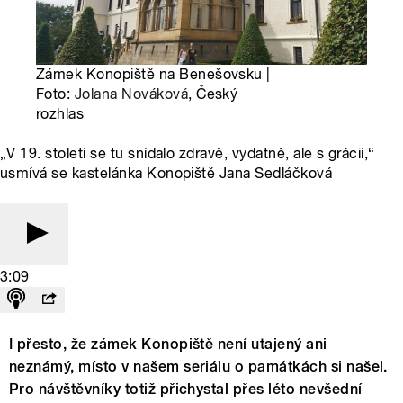
Zámek Konopiště na Benešovsku |
Foto:
Jolana Nováková
, Český
rozhlas
„V 19. století se tu snídalo zdravě, vydatně, ale s grácií,“
usmívá se kastelánka Konopiště Jana Sedláčková
3:09
I přesto, že zámek Konopiště není utajený ani
neznámý, místo v našem seriálu o památkách si našel.
Pro návštěvníky totiž přichystal přes léto nevšední