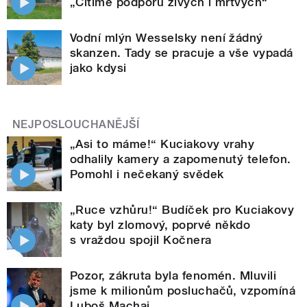
„Cítíme podporu živých i mrtvých“
Vodní mlýn Wesselsky není žádný
skanzen. Tady se pracuje a vše vypadá
jako kdysi
NEJPOSLOUCHANĚJŠÍ
„Asi to máme!“ Kuciakovy vrahy
odhalily kamery a zapomenutý telefon.
Pomohl i nečekaný svědek
„Ruce vzhůru!“ Budíček pro Kuciakovy
katy byl zlomový, poprvé někdo
s vraždou spojil Kočnera
Pozor, zákruta byla fenomén. Mluvili
jsme k milionům posluchačů, vzpomíná
Luboš Machaj