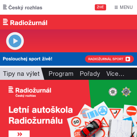
Přejít k hlavnímu obsahu
MENU
ŽIVĚ
Tipy na výlet
Program
Pořady
Více
…