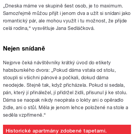
„Dneska máme ve skupině šest osob, je to maximum.
Samozřejmě můžou přijít i jenom dva a užít si snídani jako
romantický pár, ale mohou využít i tu možnost, že přijde
celá rodina,“ vysvětluje Jana Sedláčková.
Nejen snídaně
Nejprve čeká návštěvníky krátký úvod do etikety
habsburského dvora: „Pokud dáma vstala od stolu,
stoupli si všichni pánové a počkali, dokud dáma
neodejde. Stejně tak, když přicházela. Pokud si sedala,
pán, který jí přináležel, jí přidržel židli, přisunul ji ke stolu.
Dáma se naopak nikdy neopírala o lokty ani o opěradlo
židle, ani o stůl. Měla je jenom lehce položené na stole a
seděla vzpřímeně.“
Historické apartmány zdobené tapetami.