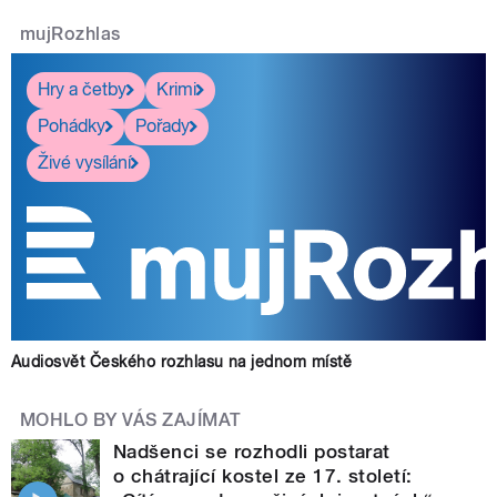
mujRozhlas
Hry a četby
Krimi
Pohádky
Pořady
Živé vysílání
Audiosvět Českého rozhlasu na jednom místě
MOHLO BY VÁS ZAJÍMAT
Nadšenci se rozhodli postarat
o chátrající kostel ze 17. století: