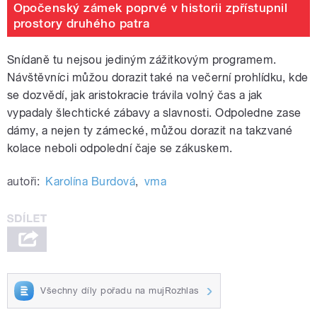
Opočenský zámek poprvé v historii zpřístupnil
prostory druhého patra
Snídaně tu nejsou jediným zážitkovým programem.
Návštěvníci můžou dorazit také na večerní prohlídku, kde
se dozvědí, jak aristokracie trávila volný čas a jak
vypadaly šlechtické zábavy a slavnosti. Odpoledne zase
dámy, a nejen ty zámecké, můžou dorazit na takzvané
kolace neboli odpolední čaje se zákuskem.
autoři:
Karolína Burdová
,
vma
Všechny díly pořadu na mujRozhlas