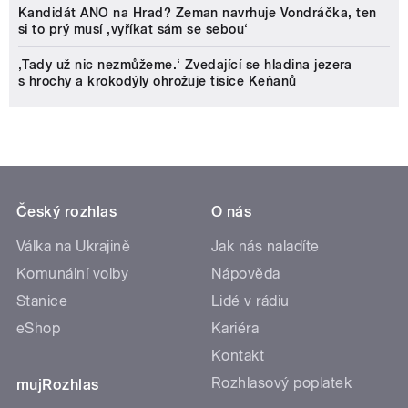
Kandidát ANO na Hrad? Zeman navrhuje Vondráčka, ten
si to prý musí ‚vyříkat sám se sebou‘
‚Tady už nic nezmůžeme.‘ Zvedající se hladina jezera
s hrochy a krokodýly ohrožuje tisíce Keňanů
Český rozhlas
O nás
Válka na Ukrajině
Jak nás naladíte
Komunální volby
Nápověda
Stanice
Lidé v rádiu
eShop
Kariéra
Kontakt
Rozhlasový poplatek
mujRozhlas