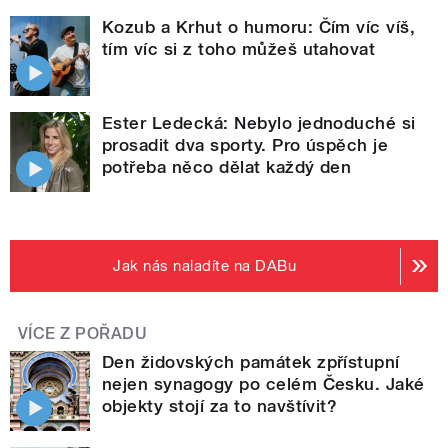
Kozub a Krhut o humoru: Čím víc víš,
tím víc si z toho můžeš utahovat
Ester Ledecká: Nebylo jednoduché si
prosadit dva sporty. Pro úspěch je
potřeba něco dělat každý den
Jak nás naladíte na DABu
VÍCE Z POŘADU
Den židovských památek zpřístupní
nejen synagogy po celém Česku. Jaké
objekty stojí za to navštívit?