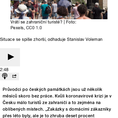
Vrátí se zahraniční turisté? | Foto:
Pexels,
CC0 1.0
Situace se spíše zhorší, odhaduje Stanislav Voleman
2:48
Průvodci po českých památkách jsou už několik
měsíců skoro bez práce. Kvůli koronavirové krizi je v
Česku málo turistů ze zahraničí a to zejména na
oblíbených místech. „Zakázky s domácími zákazníky
přes léto byly, ale je to zhruba deset procent