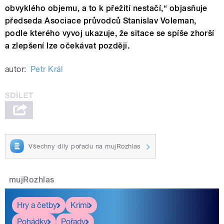
obvyklého objemu, a to k přežití nestačí,“ objasňuje
předseda Asociace průvodců Stanislav Voleman,
podle kterého vyvoj ukazuje, že sitace se spíše zhorší
a zlepšení lze očekávat později.
autor:
Petr Král
Všechny díly pořadu na mujRozhlas
mujRozhlas
Hry a četby
Krimi
Pohádky
Pořady