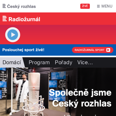
Přejít k hlavnímu obsahu
MENU
ŽIVĚ
Domácí
Program
Pořady
Více
…