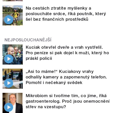
Na cestách ztratíte myšlenky a
posloucháte srdce, říká poutník, který
šel bez finančních prostředků
NEJPOSLOUCHANĚJŠÍ
Kuciak otevřel dveře a vrah vystřelil.
Pro peníze si pak dojel k muži, který ho
práskl policii
„Asi to máme!“ Kuciakovy vrahy
odhalily kamery a zapomenutý telefon.
Pomohl i nečekaný svědek
Mikrobiom si tvoříme tím, co jíme, říká
gastroenterolog. Proč jsou onemocnění
střev na vzestupu?