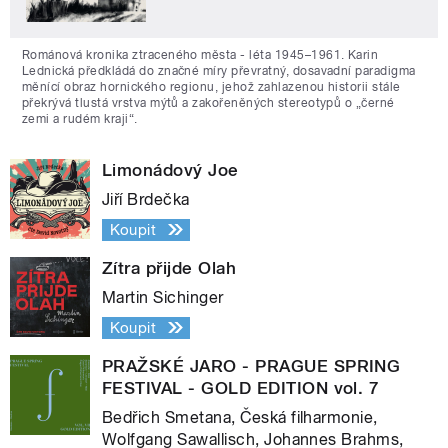
Románová kronika ztraceného města - léta 1945–1961. Karin
Lednická předkládá do značné míry převratný, dosavadní paradigma
měnící obraz hornického regionu, jehož zahlazenou historii stále
překrývá tlustá vrstva mýtů a zakořeněných stereotypů o „černé
zemi a rudém kraji“.
Limonádový Joe
Jiří Brdečka
Koupit
Zítra přijde Olah
Martin Sichinger
Koupit
PRAŽSKÉ JARO - PRAGUE SPRING
FESTIVAL - GOLD EDITION vol. 7
Bedřich Smetana, Česká filharmonie,
Wolfgang Sawallisch, Johannes Brahms,