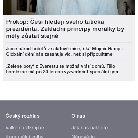
Prokop: Češi hledají svého tatíčka
prezidenta. Základní principy morálky by
měly zůstat stejné
Jsme národ hobitů v salátové míse, říká Mojmír Hampl.
Globální dění nás zasahuje víc, než si připouštíme
‚Zelené boty‘ z Everestu se možná vrátí domů. Tělo
horolezce má po 30 letech vyzvednout speciální tým
Český rozhlas
O nás
Válka na Ukrajině
Jak nás naladíte
Komunální volby
Nápověda