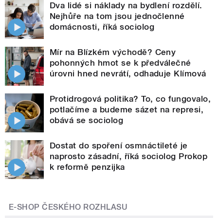
Dva lidé si náklady na bydlení rozdělí.
Nejhůře na tom jsou jednočlenné
domácnosti, říká sociolog
Mír na Blízkém východě? Ceny
pohonných hmot se k předválečné
úrovni hned nevrátí, odhaduje Klímová
Protidrogová politika? To, co fungovalo,
potlačíme a budeme sázet na represi,
obává se sociolog
Dostat do spoření osmnáctileté je
naprosto zásadní, říká sociolog Prokop
k reformě penzijka
E-SHOP ČESKÉHO ROZHLASU