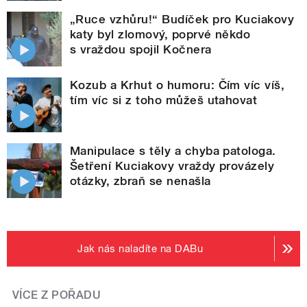
„Ruce vzhůru!“ Budíček pro Kuciakovy
katy byl zlomový, poprvé někdo
s vraždou spojil Kočnera
Kozub a Krhut o humoru: Čím víc víš,
tím víc si z toho můžeš utahovat
Manipulace s těly a chyba patologa.
Šetření Kuciakovy vraždy provázely
otázky, zbraň se nenašla
Jak nás naladíte na DABu
VÍCE Z POŘADU