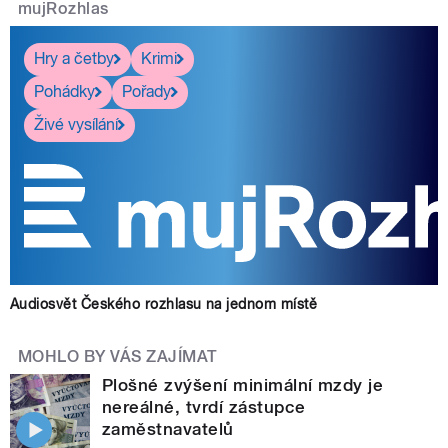
mujRozhlas
Hry a četby
Krimi
Pohádky
Pořady
Živé vysílání
Audiosvět Českého rozhlasu na jednom místě
MOHLO BY VÁS ZAJÍMAT
Plošné zvýšení minimální mzdy je
nereálné, tvrdí zástupce
zaměstnavatelů