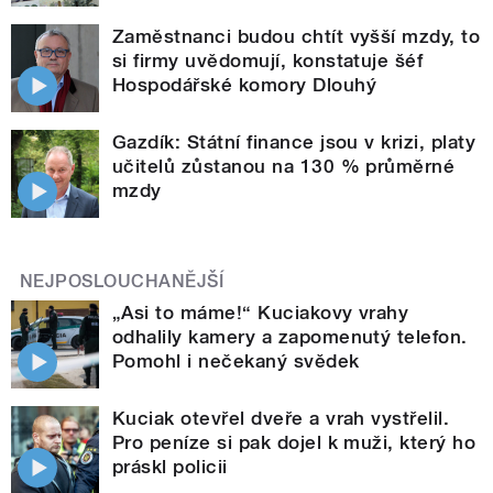
Zaměstnanci budou chtít vyšší mzdy, to
si firmy uvědomují, konstatuje šéf
Hospodářské komory Dlouhý
Gazdík: Státní finance jsou v krizi, platy
učitelů zůstanou na 130 % průměrné
mzdy
NEJPOSLOUCHANĚJŠÍ
„Asi to máme!“ Kuciakovy vrahy
odhalily kamery a zapomenutý telefon.
Pomohl i nečekaný svědek
Kuciak otevřel dveře a vrah vystřelil.
Pro peníze si pak dojel k muži, který ho
práskl policii