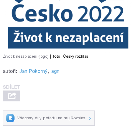
Život k nezaplacení (logo)
|
foto:
Český rozhlas
autoři:
Jan Pokorný
,
agn
Všechny díly pořadu na mujRozhlas