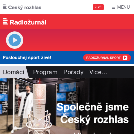
Přejít k hlavnímu obsahu
MENU
ŽIVĚ
Domácí
Program
Pořady
Více
…