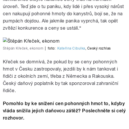
úroveň. Teď jde o tu paniku, kdy lidé i přes vysoký nárůst
cen nakupují pohonné hmoty do kanystrů, bojí se, že na
pumpách dojdou. Ale jakmile panika vyprchá, tak opět
zvítězí konkurence a ceny se ustálí.
“
Štěpán Křeček, ekonom
|
foto:
Kateřina Cibulka
,
Český rozhlas
Křeček se domnívá, že pokud by se ceny pohonných
hmot v Česku zastropovaly, jezdili by k nám tankovat i
řidiči z okolních zemí, třeba z Německa a Rakouska.
Český daňový poplatník by tak sponzoroval zahraniční
řidiče.
Pomohlo by ke snížení cen pohonných hmot to, kdyby
vláda snížila jejich daňovou zátěž? Poslechněte si celý
rozhovor.