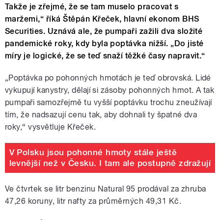
Takže je zřejmé, že se tam muselo pracovat s
maržemi,“ říká Štěpán Křeček, hlavní ekonom BHS
Securities. Uznává ale, že pumpaři zažili dva složité
pandemické roky, kdy byla poptávka nižší. „Do jisté
míry je logické, že se teď snaží těžké časy napravit.“
„Poptávka po pohonných hmotách je teď obrovská. Lidé
vykupují kanystry, dělají si zásoby pohonných hmot. A tak
pumpaři samozřejmě tu vyšší poptávku trochu zneužívají
tím, že nadsazují cenu tak, aby dohnali ty špatné dva
roky,“ vysvětluje Křeček.
V Polsku jsou pohonné hmoty stále ještě
levnější než v Česku. I tam ale postupně zdražují
Ve čtvrtek se litr benzinu Natural 95 prodával za zhruba
47,26 koruny, litr nafty za průměrných 49,31 Kč.