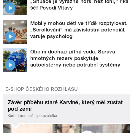
„Situace je výrazně horší než loni,“ říká
šéf Povodí Vltavy
Mobily mohou děti ve třídě rozptylovat.
„Scrollování“ má závislostní potenciál,
varuje psycholog
Obcím dochází pitná voda. Správa
hmotných rezerv poskytuje
autocisterny nebo potrubní systémy
E-SHOP ČESKÉHO ROZHLASU
Závěr příběhu staré Karviné, který měl zůstat
pod zemí
Karin Lednická, spisovatelka