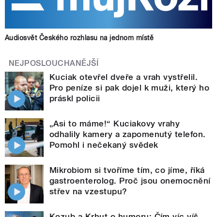
Audiosvět Českého rozhlasu na jednom místě
NEJPOSLOUCHANĚJŠÍ
Kuciak otevřel dveře a vrah vystřelil.
Pro peníze si pak dojel k muži, který ho
práskl policii
„Asi to máme!“ Kuciakovy vrahy
odhalily kamery a zapomenutý telefon.
Pomohl i nečekaný svědek
Mikrobiom si tvoříme tím, co jíme, říká
gastroenterolog. Proč jsou onemocnění
střev na vzestupu?
Kozub a Krhut o humoru: Čím víc víš,