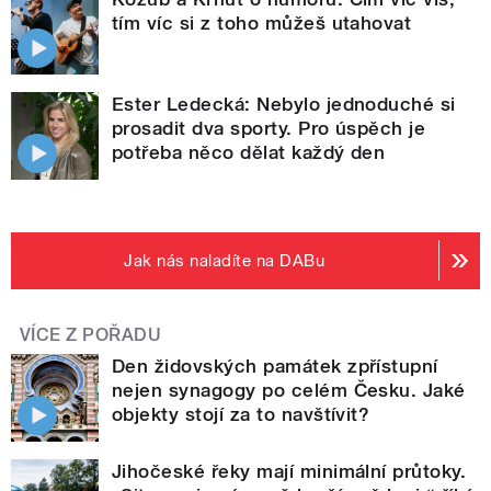
tím víc si z toho můžeš utahovat
Ester Ledecká: Nebylo jednoduché si
prosadit dva sporty. Pro úspěch je
potřeba něco dělat každý den
Jak nás naladíte na DABu
VÍCE Z POŘADU
Den židovských památek zpřístupní
nejen synagogy po celém Česku. Jaké
objekty stojí za to navštívit?
Jihočeské řeky mají minimální průtoky.