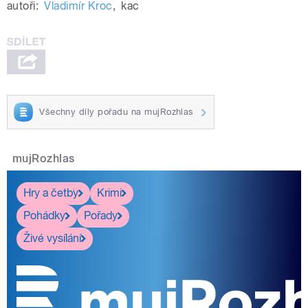
autoři:
Vladimír Kroc
,
kac
Všechny díly pořadu na mujRozhlas
mujRozhlas
Hry a četby
Krimi
Pohádky
Pořady
Živé vysílání