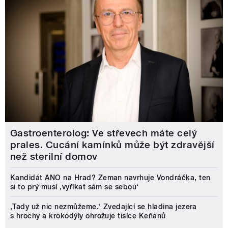
Gastroenterolog: Ve střevech máte celý
prales. Cucání kamínků může být zdravější
než sterilní domov
Kandidát ANO na Hrad? Zeman navrhuje Vondráčka, ten
si to prý musí ‚vyříkat sám se sebou‘
‚Tady už nic nezmůžeme.‘ Zvedající se hladina jezera
s hrochy a krokodýly ohrožuje tisíce Keňanů