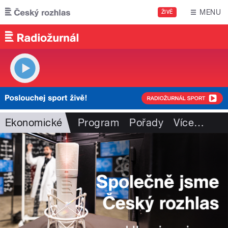
Přejít k hlavnímu obsahu
MENU
ŽIVĚ
Ekonomické
Program
Pořady
Více
…