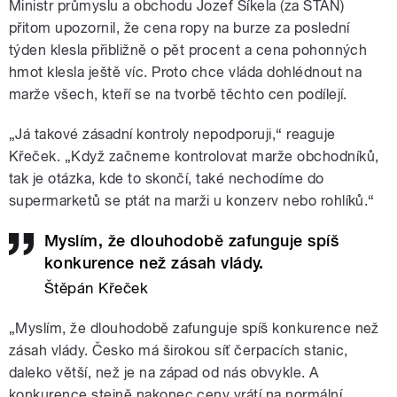
Ministr průmyslu a obchodu Jozef Síkela (za STAN)
přitom upozornil, že cena ropy na burze za poslední
týden klesla přibližně o pět procent a cena pohonných
hmot klesla ještě víc. Proto chce vláda dohlédnout na
marže všech, kteří se na tvorbě těchto cen podílejí.
„Já takové zásadní kontroly nepodporuji,
“ reaguje
Křeček. „Když začneme kontrolovat marže obchodníků,
tak je otázka, kde to skončí, také nechodíme do
supermarketů se ptát na marži u konzerv nebo rohlíků.
“
Myslím, že dlouhodobě zafunguje spíš
konkurence než zásah vlády.
Štěpán Křeček
„Myslím, že dlouhodobě zafunguje spíš konkurence než
zásah vlády. Česko má širokou síť čerpacích stanic,
daleko větší, než je na západ od nás obvykle. A
konkurence stejně nakonec ceny vrátí na normální