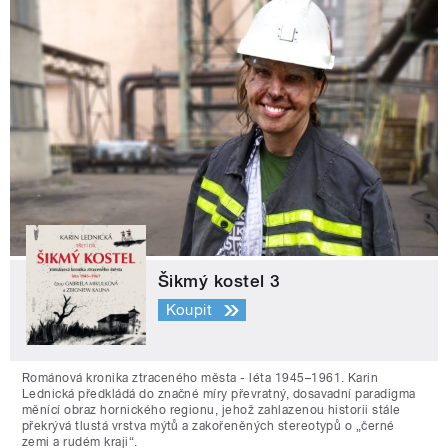
Šikmý kostel 3
Koupit
Románová kronika ztraceného města - léta 1945–1961. Karin
Lednická předkládá do značné míry převratný, dosavadní paradigma
měnící obraz hornického regionu, jehož zahlazenou historii stále
překrývá tlustá vrstva mýtů a zakořeněných stereotypů o „černé
zemi a rudém kraji“.