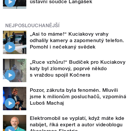
ústavní soudce Langášek
NEJPOSLOUCHANĚJŠÍ
„Asi to máme!“ Kuciakovy vrahy
odhalily kamery a zapomenutý telefon.
Pomohl i nečekaný svědek
„Ruce vzhůru!“ Budíček pro Kuciakovy
katy byl zlomový, poprvé někdo
s vraždou spojil Kočnera
Pozor, zákruta byla fenomén. Mluvili
jsme k milionům posluchačů, vzpomíná
Luboš Machaj
Elektromobil se vyplatí, když máte kde
nabíjet, říká expert a autor videoblogu
Akcelerace Electric