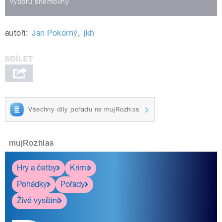
výboru sněmovny
autoři:
Jan Pokorný
,
jkh
Všechny díly pořadu na mujRozhlas
mujRozhlas
Hry a četby
Krimi
Pohádky
Pořady
Živé vysílání