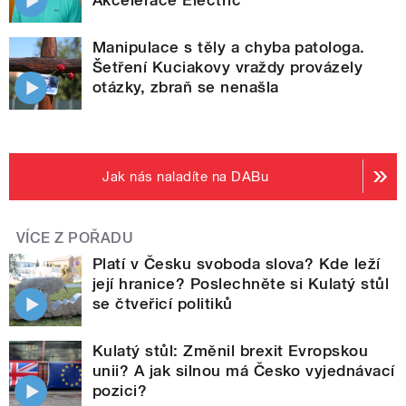
Manipulace s těly a chyba patologa.
Šetření Kuciakovy vraždy provázely
otázky, zbraň se nenašla
Jak nás naladíte na DABu
VÍCE Z POŘADU
Platí v Česku svoboda slova? Kde leží
její hranice? Poslechněte si Kulatý stůl
se čtveřicí politiků
Kulatý stůl: Změnil brexit Evropskou
unii? A jak silnou má Česko vyjednávací
pozici?