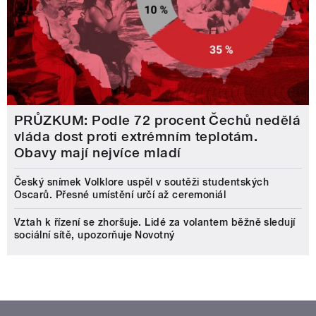
PRŮZKUM: Podle 72 procent Čechů nedělá
vláda dost proti extrémním teplotám.
Obavy mají nejvíce mladí
Český snímek Volklore uspěl v soutěži studentských
Oscarů. Přesné umístění určí až ceremoniál
Vztah k řízení se zhoršuje. Lidé za volantem běžně sledují
sociální sítě, upozorňuje Novotný