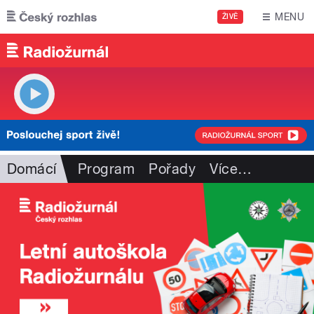
Přejít k hlavnímu obsahu
MENU
ŽIVĚ
Domácí
Program
Pořady
Více
…