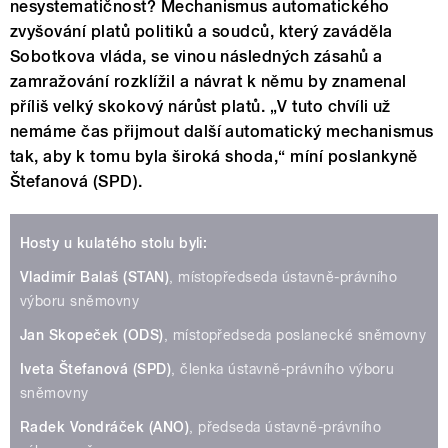
nesystematičnost? Mechanismus automatického
zvyšování platů politiků a soudců, který zaváděla
Sobotkova vláda, se vinou následných zásahů a
zamražování rozklížil a návrat k němu by znamenal
příliš velký skokový nárůst platů. „V tuto chvíli už
nemáme čas přijmout další automatický mechanismus
tak, aby k tomu byla široká shoda,“ míní poslankyně
Štefanová (SPD).
Hosty u kulatého stolu byli:
Vladimír Balaš (STAN)
, místopředseda ústavně-právního
výboru sněmovny
Jan Skopeček (ODS)
, místopředseda poslanecké sněmovny
Iveta Štefanová (SPD)
, členka ústavně-právního výboru
sněmovny
Radek Vondráček (ANO)
, předseda ústavně-právního