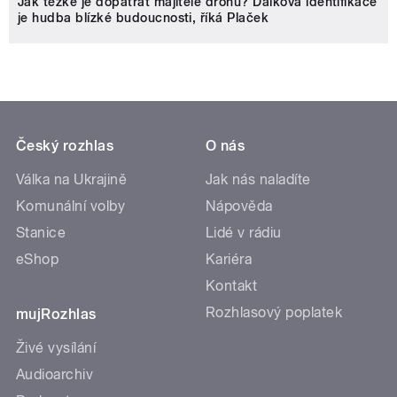
Jak těžké je dopátrat majitele dronu? Dálková identifikace
je hudba blízké budoucnosti, říká Plaček
Český rozhlas
O nás
Válka na Ukrajině
Jak nás naladíte
Komunální volby
Nápověda
Stanice
Lidé v rádiu
eShop
Kariéra
Kontakt
Rozhlasový poplatek
mujRozhlas
Živé vysílání
Audioarchiv