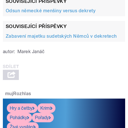
SOUVISEJÍCÍ PŘÍSPĚVKY
Odsun německé menšiny versus dekrety
SOUVISEJÍCÍ PŘÍSPĚVKY
Zabavení majetku sudetských Němců v dekretech
autor:
Marek Janáč
mujRozhlas
Hry a četby
Krimi
Pohádky
Pořady
Živé vysílání