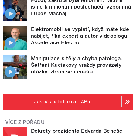
Pozor, zákruta byla fenomén. Mluvili
jsme k milionům posluchačů, vzpomíná
Luboš Machaj
Elektromobil se vyplatí, když máte kde
nabíjet, říká expert a autor videoblogu
Akcelerace Electric
Manipulace s těly a chyba patologa.
Šetření Kuciakovy vraždy provázely
otázky, zbraň se nenašla
Jak nás naladíte na DABu
VÍCE Z POŘADU
Dekrety prezidenta Edvarda Beneše