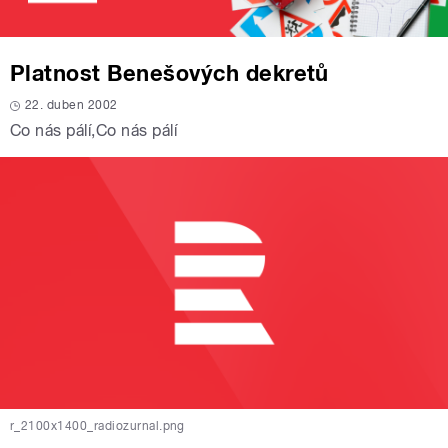
Platnost Benešových dekretů
22. duben 2002
Co nás pálí
,
Co nás pálí
r_2100x1400_radiozurnal.png