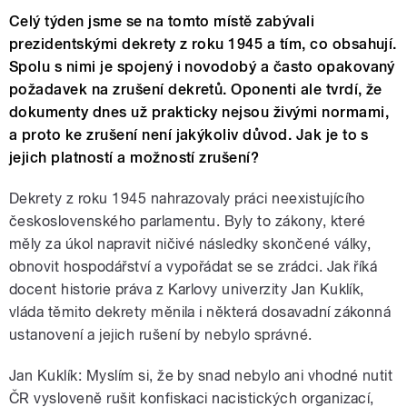
Celý týden jsme se na tomto místě zabývali
prezidentskými dekrety z roku 1945 a tím, co obsahují.
Spolu s nimi je spojený i novodobý a často opakovaný
požadavek na zrušení dekretů. Oponenti ale tvrdí, že
dokumenty dnes už prakticky nejsou živými normami,
a proto ke zrušení není jakýkoliv důvod. Jak je to s
jejich platností a možností zrušení?
Dekrety z roku 1945 nahrazovaly práci neexistujícího
československého parlamentu. Byly to zákony, které
měly za úkol napravit ničivé následky skončené války,
obnovit hospodářství a vypořádat se se zrádci. Jak říká
docent historie práva z Karlovy univerzity Jan Kuklík,
vláda těmito dekrety měnila i některá dosavadní zákonná
ustanovení a jejich rušení by nebylo správné.
Jan Kuklík: Myslím si, že by snad nebylo ani vhodné nutit
ČR vysloveně rušit konfiskaci nacistických organizací,