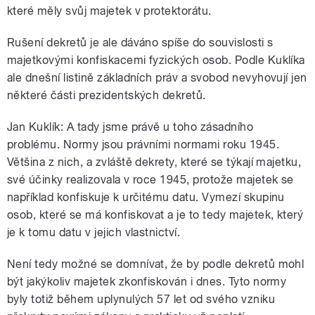
které měly svůj majetek v protektorátu.
Rušení dekretů je ale dáváno spíše do souvislosti s
majetkovými konfiskacemi fyzických osob. Podle Kuklíka
ale dnešní listině základních práv a svobod nevyhovují jen
některé části prezidentských dekretů.
Jan Kuklík: A tady jsme právě u toho zásadního
problému. Normy jsou právními normami roku 1945.
Většina z nich, a zvláště dekrety, které se týkají majetku,
své účinky realizovala v roce 1945, protože majetek se
například konfiskuje k určitému datu. Vymezí skupinu
osob, které se má konfiskovat a je to tedy majetek, který
je k tomu datu v jejich vlastnictví.
Není tedy možné se domnívat, že by podle dekretů mohl
být jakýkoliv majetek zkonfiskován i dnes. Tyto normy
byly totiž během uplynulých 57 let od svého vzniku