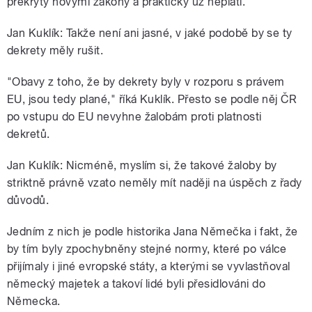
překryty novými zákony a prakticky už neplatí.
Jan Kuklík: Takže není ani jasné, v jaké podobě by se ty
dekrety měly rušit.
"Obavy z toho, že by dekrety byly v rozporu s právem
EU, jsou tedy plané," říká Kuklík. Přesto se podle něj ČR
po vstupu do EU nevyhne žalobám proti platnosti
dekretů.
Jan Kuklík: Nicméně, myslím si, že takové žaloby by
striktně právně vzato neměly mít naději na úspěch z řady
důvodů.
Jedním z nich je podle historika Jana Němečka i fakt, že
by tím byly zpochybněny stejné normy, které po válce
přijímaly i jiné evropské státy, a kterými se vyvlastňoval
německý majetek a takoví lidé byli přesidlováni do
Německa.