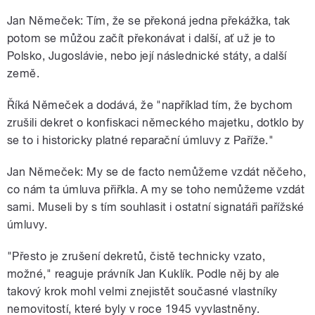
Jan Němeček: Tím, že se překoná jedna překážka, tak
potom se můžou začít překonávat i další, ať už je to
Polsko, Jugoslávie, nebo její následnické státy, a další
země.
Říká Němeček a dodává, že "například tím, že bychom
zrušili dekret o konfiskaci německého majetku, dotklo by
se to i historicky platné reparační úmluvy z Paříže."
Jan Němeček: My se de facto nemůžeme vzdát něčeho,
co nám ta úmluva přiřkla. A my se toho nemůžeme vzdát
sami. Museli by s tím souhlasit i ostatní signatáři pařížské
úmluvy.
"Přesto je zrušení dekretů, čistě technicky vzato,
možné," reaguje právník Jan Kuklík. Podle něj by ale
takový krok mohl velmi znejistět současné vlastníky
nemovitostí, které byly v roce 1945 vyvlastněny.