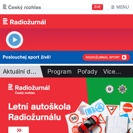
Přejít k hlavnímu obsahu
MENU
ŽIVĚ
Aktuální dění
Program
Pořady
Více
…