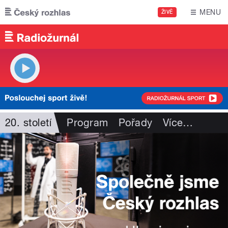
Přejít k hlavnímu obsahu
MENU
ŽIVĚ
20. století
Program
Pořady
Více
…