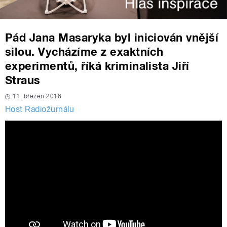
Pád Jana Masaryka byl iniciován vnější
silou. Vycházíme z exaktních
experimentů, říká kriminalista Jiří
Straus
11. březen 2018
Host Radiožurnálu