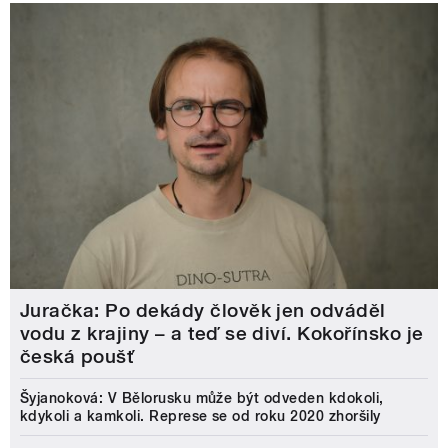
Juračka: Po dekády člověk jen odváděl
vodu z krajiny – a teď se diví. Kokořínsko je
česká poušť
Šyjanoková: V Bělorusku může být odveden kdokoli,
kdykoli a kamkoli. Represe se od roku 2020 zhoršily