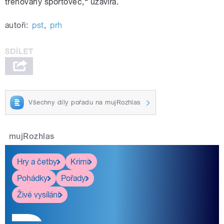
trénovaný sportovec,“ uzavírá.
autoři:
pst
,
prh
Všechny díly pořadu na mujRozhlas
mujRozhlas
Hry a četby
Krimi
Pohádky
Pořady
Živé vysílání