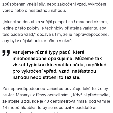
způsobením vnější síly, nebo zakročení vzad, vykročení
vpřed nebo o nešťastnou náhodu.
„Musel se dostat za vnější parapet na římsu pod oknem,
jedině z této polohy je technicky přijatelná varianta, aby
tělo padalo vzad,“ dodává s tím, že je nepravděpodobné,
aby byl v nějaké poloze přímo v okně.
Variujeme různé typy pádů, které
mnohonásobně opakujeme. Můžeme tak
získat typickou kinematiku pádu, například
pro vykročení vpřed, vzad, nešťastnou
náhodu nebo strčení to těžiště.
Za nepravděpodobnou variantou považuje také to, že by
se Jan Masaryk z římsy odrazil sám. „Když si představíte,
že stojíte u zdi, kde je 40 centimetrová římsa, pod vámi je
14 metrů hloubka, to by se neodrazil v podstatě ani