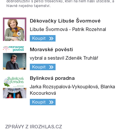
dobrodružství s pěticí trosečníků, kteří na něm našli útočiště, a
hlavně nejedno tajemství.
Děkovačky Libuše Švormové
Libuše Švormová - Patrik Rozehnal
Koupit
Moravské pověsti
vybral a sestavil Zdeněk Truhlář
Koupit
Bylinková poradna
Jarka Rozsypalová-Vykoupilová, Blanka
Kocourková
Koupit
ZPRÁVY Z IROZHLAS.CZ