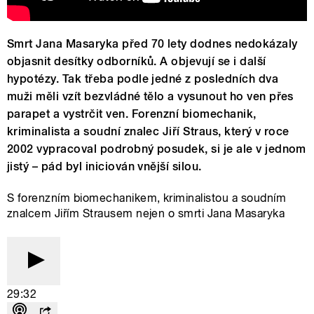
Smrt Jana Masaryka před 70 lety dodnes nedokázaly
objasnit desítky odborníků. A objevují se i další
hypotézy. Tak třeba podle jedné z posledních dva
muži měli vzít bezvládné tělo a vysunout ho ven přes
parapet a vystrčit ven. Forenzní biomechanik,
kriminalista a soudní znalec Jiří Straus, který v roce
2002 vypracoval podrobný posudek, si je ale v jednom
jistý – pád byl iniciován vnější silou.
S forenzním biomechanikem, kriminalistou a soudním
znalcem Jiřím Strausem nejen o smrti Jana Masaryka
29:32