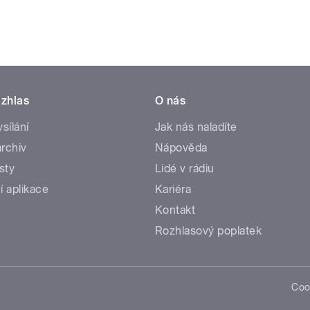
zhlas
O nás
ysílání
Jak nás naladíte
rchiv
Nápověda
sty
Lidé v rádiu
í aplikace
Kariéra
Kontakt
Rozhlasový poplatek
Coo