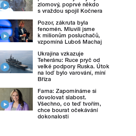
zlomový, poprvé někdo
s vraždou spojil Kočnera
Pozor, zákruta byla
fenomén. Mluvili jsme
k milionům posluchačů,
vzpomíná Luboš Machaj
Ukrajina vzkazuje
Teheránu: Ruce pryč od
velké podpory Ruska. Útok
na loď bylo varování, míní
Bříza
Farna: Zapomínáme si
dovolovat slabost.
Všechno, co teď tvořím,
chce bourat očekávání
dokonalosti