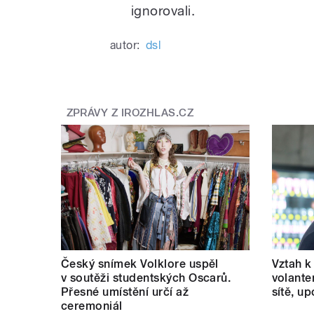
ignorovali.
autor:
dsl
ZPRÁVY Z IROZHLAS.CZ
Český snímek Volklore uspěl
Vztah k 
v soutěži studentských Oscarů.
volante
Přesné umístění určí až
sítě, u
ceremoniál