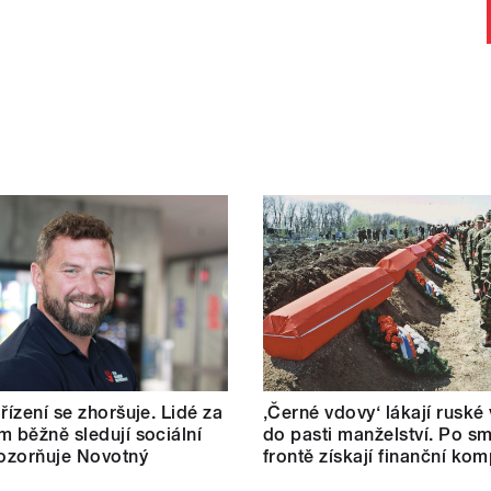
řízení se zhoršuje. Lidé za
‚Černé vdovy‘ lákají ruské
m běžně sledují sociální
do pasti manželství. Po sm
pozorňuje Novotný
frontě získají finanční ko