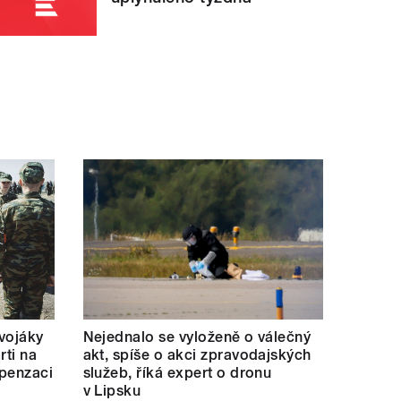
 vojáky
Nejednalo se vyloženě o válečný
rti na
akt, spíše o akci zpravodajských
mpenzaci
služeb, říká expert o dronu
v Lipsku