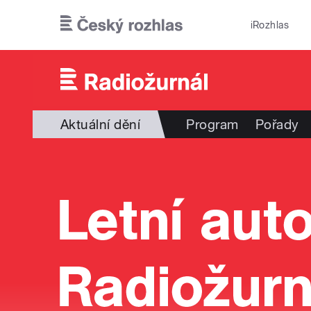
Přejít k hlavnímu obsahu
iRozhlas
Aktuální dění
Program
Pořady