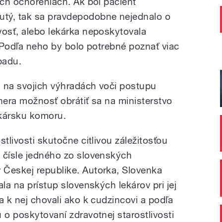
ych ochoreniach. Ak bol pacient
tý, tak sa pravdepodobne nejednalo o
vosť, alebo lekárka neposkytovala
. Podľa neho by bolo potrebné poznať viac
padu.
al na svojich výhradách voči postupu
nera možnosť obrátiť sa na ministerstvo
ekársku komoru.
tlivosti skutočne citlivou záležitosťou
 čísle jedného zo slovenských
 Českej republike. Autorka, Slovenka
la na prístup slovenských lekárov pri jej
a k nej chovali ako k cudzincovi a podľa
 o poskytovaní zdravotnej starostlivosti