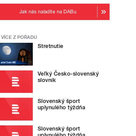
Jak nás naladíte na DABu
VÍCE Z POŘADU
Stretnutie
Veľký Česko-slovenský
slovník
Slovenský šport
uplynulého týždňa
Slovenský šport
uplynulého týždňa