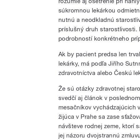
rozumie aj ošetrenie pri náhl
súkromnou lekárkou odmietnu
nutnú a neodkladnú starostli
príslušný druh starostlivosti
podrobností konkrétneho prí
Ak by pacient predsa len trv
lekárky, má podľa Jiřího Sutn
zdravotníctva alebo Českú l
Že sú otázky zdravotnej staros
svedčí aj článok v poslednom
mesačníkov vychádzajúcich v
žijúca v Prahe sa zase sťažova
návšteve rodnej zeme, ktorí s
jej názoru dvojstrannú zmluvu