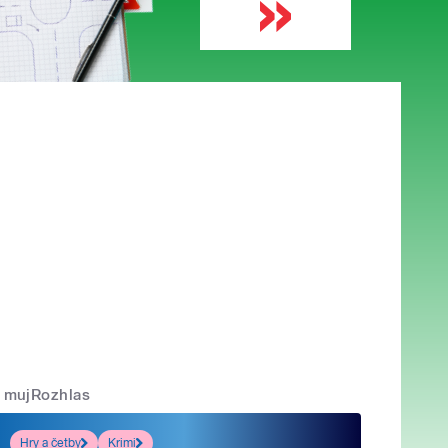
mujRozhlas
Hry a četby
Krimi