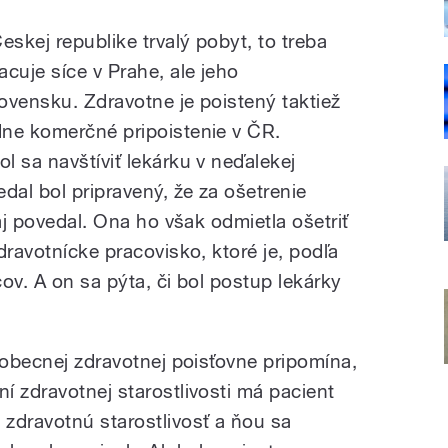
eskej republike trvalý pobyt, to treba
cuje síce v Prahe, ale jeho
ovensku. Zdravotne je poistený taktiež
dne komerčné pripoistenie v ČR.
 sa navštíviť lekárku v neďalekej
dal bol pripravený, že za ošetrenie
 aj povedal. Ona ho však odmietla ošetriť
dravotnícke pracovisko, ktoré je, podľa
ov. A on sa pýta, či bol postup lekárky
eobecnej zdravotnej poisťovne pripomína,
í zdravotnej starostlivosti má pacient
zdravotnú starostlivosť a ňou sa