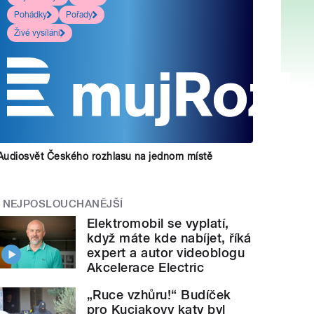
Pohádky
Pořady
Živé vysílání
Audiosvět Českého rozhlasu na jednom místě
NEJPOSLOUCHANĚJŠÍ
Elektromobil se vyplatí,
když máte kde nabíjet, říká
expert a autor videoblogu
Akcelerace Electric
„Ruce vzhůru!“ Budíček
pro Kuciakovy katy byl