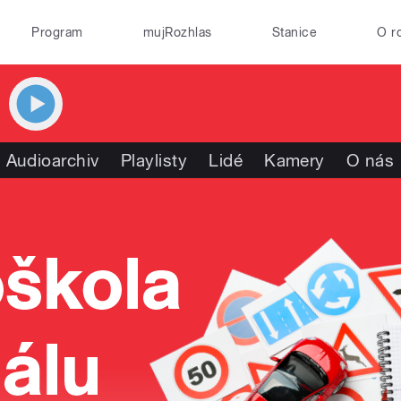
Program
mujRozhlas
Stanice
O r
Audioarchiv
Playlisty
Lidé
Kamery
O nás