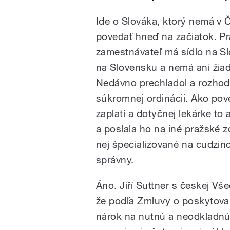
Ide o Slováka, ktorý nemá v Č
povedať hneď na začiatok. Pra
zamestnávateľ má sídlo na Sl
na Slovensku a nemá ani žia
Nedávno prechladol a rozhodol
súkromnej ordinácii. Ako pove
zaplatí a dotyčnej lekárke to
a poslala ho na iné pražské z
nej špecializované na cudzinc
správny.
Áno. Jiří Suttner s českej Vš
že podľa Zmluvy o poskytovan
nárok na nutnú a neodkladnú 