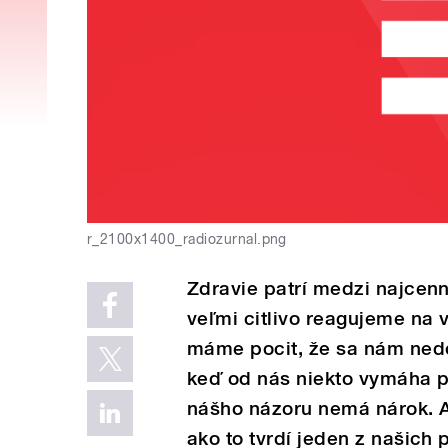
r_2100x1400_radiozurnal.png
Zdravie patrí medzi najcen
veľmi citlivo reagujeme na 
máme pocit, že sa nám nedos
keď od nás niekto vymáha pl
nášho názoru nemá nárok. A
ako to tvrdí jeden z našich