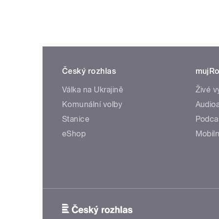
Český rozhlas
mujRo
Válka na Ukrajině
Živé v
Komunální volby
Audioa
Stanice
Podca
eShop
Mobiln