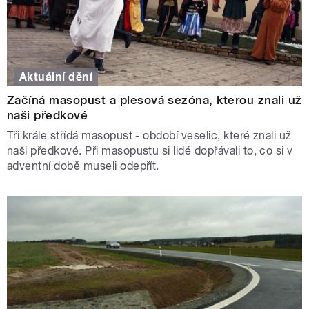
Aktuální dění
Začíná masopust a plesová sezóna, kterou znali už
naši předkové
Tři krále střídá masopust - období veselic, které znali už
naši předkové. Při masopustu si lidé dopřávali to, co si v
adventní době museli odepřít.