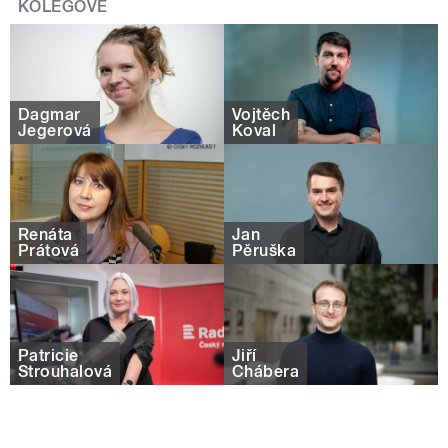
KOLEGOVÉ
Dagmar
Vojtěch
Jegerová
Koval
Renáta
Jan
Prátová
Pěruška
Patricie
Jiří
Strouhalová
Chábera