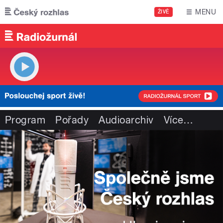
Přejít k hlavnímu obsahu
MENU
ŽIVĚ
Program
Pořady
Audioarchiv
Více
…