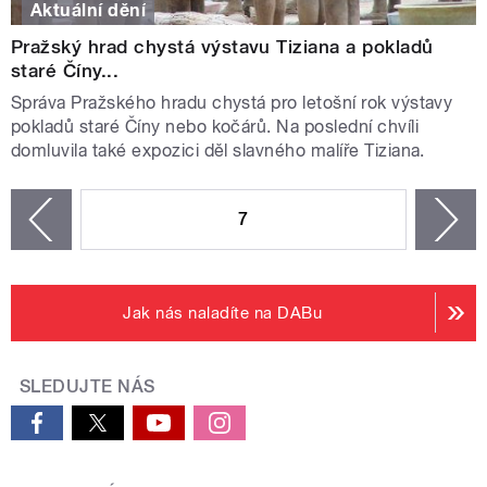
Aktuální dění
Pražský hrad chystá výstavu Tiziana a pokladů
staré Číny...
Správa Pražského hradu chystá pro letošní rok výstavy
pokladů staré Číny nebo kočárů. Na poslední chvíli
domluvila také expozici děl slavného malíře Tiziana.
STRÁNKY
7
n
zí
Jak nás naladíte na DABu
SLEDUJTE NÁS