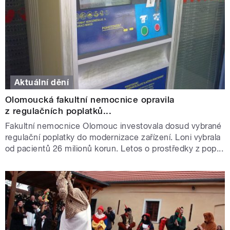
Aktuální dění
Olomoucká fakultní nemocnice opravila
z regulačních poplatků...
Fakultní nemocnice Olomouc investovala dosud vybrané
regulační poplatky do modernizace zařízení. Loni vybrala
od pacientů 26 milionů korun. Letos o prostředky z pop...