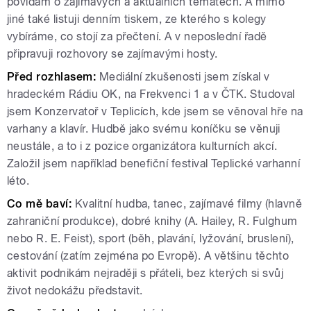
povídám o zajímavých a aktuálních tématech. A mimo
jiné také listuji denním tiskem, ze kterého s kolegy
vybíráme, co stojí za přečtení. A v neposlední řadě
připravuji rozhovory se zajímavými hosty.
Před rozhlasem:
Mediální zkušenosti jsem získal v
hradeckém Rádiu OK, na Frekvenci 1 a v ČTK. Studoval
jsem Konzervatoř v Teplicích, kde jsem se věnoval hře na
varhany a klavír. Hudbě jako svému koníčku se věnuji
neustále, a to i z pozice organizátora kulturních akcí.
Založil jsem například benefiční festival Teplické varhanní
léto.
Co mě baví:
Kvalitní hudba, tanec, zajímavé filmy (hlavně
zahraniční produkce), dobré knihy (A. Hailey, R. Fulghum
nebo R. E. Feist), sport (běh, plavání, lyžování, bruslení),
cestování (zatím zejména po Evropě). A většinu těchto
aktivit podnikám nejraději s přáteli, bez kterých si svůj
život nedokážu představit.