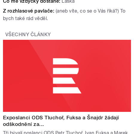
Co mě vždycky dostane:
Láska
Z rozhlasové pavlače:
(aneb víte, co se o Vás říká?) To
bych také rád věděl.
VŠECHNY ČLÁNKY
Exposlanci ODS Tluchoř, Fuksa a Šnajdr žádají
odškodnění za...
Tři bývalí poslanci ODS Petr Tluchoř, Ivan Fuksa a Marek