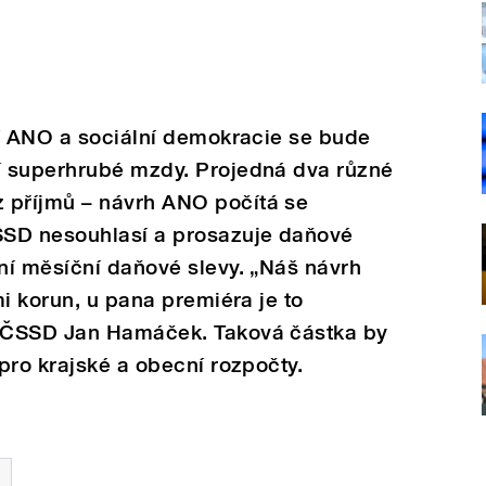
tí ANO a sociální demokracie se bude
 superhrubé mzdy. Projedná dva různ
é
z př
í
jmů – návrh ANO počítá se
SSD nesouhlasí a prosazuje daňové
ní měsíční daňové slevy. „Náš návrh
mi korun, u pana premiéra je to
 ČSSD Jan Hamáček. Taková částka by
pro krajské a obecní rozpočty.