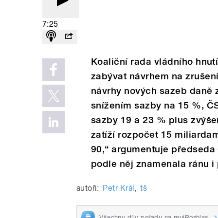
7:25
Koaliční rada vládního hnu
zabývat návrhem na zrušení
n
á
vrhy nov
ý
ch sazeb daně 
snížením sazby na 15 %, Č
sazby 19 a 23 % plus zvýše
zatíží rozpočet 15 miliarda
90,“ argumentuje předseda
podle něj znamenala ránu i 
autoři:
Petr Král
,
tš
Všechny díly pořadu na mujRozhlas