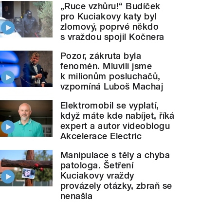
„Ruce vzhůru!“ Budíček
pro Kuciakovy katy byl
zlomový, poprvé někdo
s vraždou spojil Kočnera
Pozor, zákruta byla
fenomén. Mluvili jsme
k milionům posluchačů,
vzpomíná Luboš Machaj
Elektromobil se vyplatí,
když máte kde nabíjet, říká
expert a autor videoblogu
Akcelerace Electric
Manipulace s těly a chyba
patologa. Šetření
Kuciakovy vraždy
provázely otázky, zbraň se
nenašla