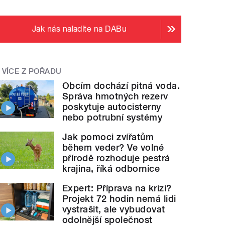
Jak nás naladíte na DABu
VÍCE Z POŘADU
Obcím dochází pitná voda.
Správa hmotných rezerv
poskytuje autocisterny
nebo potrubní systémy
Jak pomoci zvířatům
během veder? Ve volné
přírodě rozhoduje pestrá
krajina, říká odbornice
Expert: Příprava na krizi?
Projekt 72 hodin nemá lidi
vystrašit, ale vybudovat
odolnější společnost