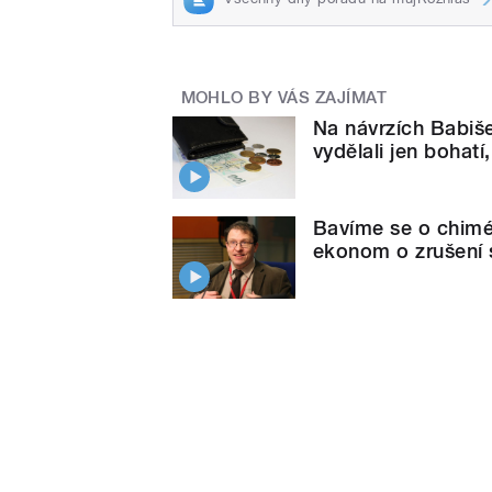
MOHLO BY VÁS ZAJÍMAT
Na návrzích Babiš
vydělali jen bohat
Bavíme se o chiméř
ekonom o zrušení