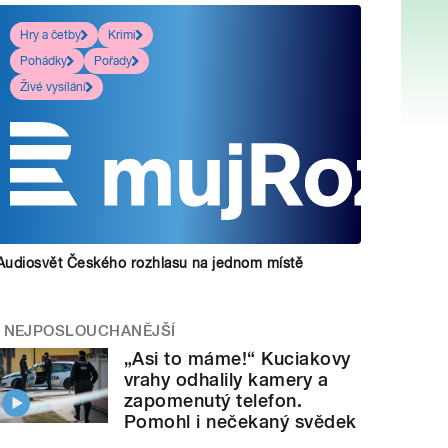
Hry a četby
Krimi
Pohádky
Pořady
Živé vysílání
Audiosvět Českého rozhlasu na jednom místě
NEJPOSLOUCHANĚJŠÍ
„Asi to máme!“ Kuciakovy
vrahy odhalily kamery a
zapomenutý telefon.
Pomohl i nečekaný svědek