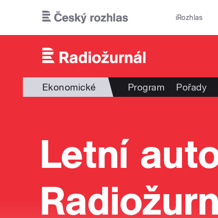
Přejít k hlavnímu obsahu
iRozhlas
Ekonomické
Program
Pořady