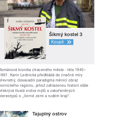
Šikmý kostel 3
Koupit
Románová kronika ztraceného města - léta 1945–
1961. Karin Lednická předkládá do značné míry
převratný, dosavadní paradigma měnící obraz
hornického regionu, jehož zahlazenou historii stále
překrývá tlustá vrstva mýtů a zakořeněných
stereotypů o „černé zemi a rudém kraji“.
Tajuplný ostrov