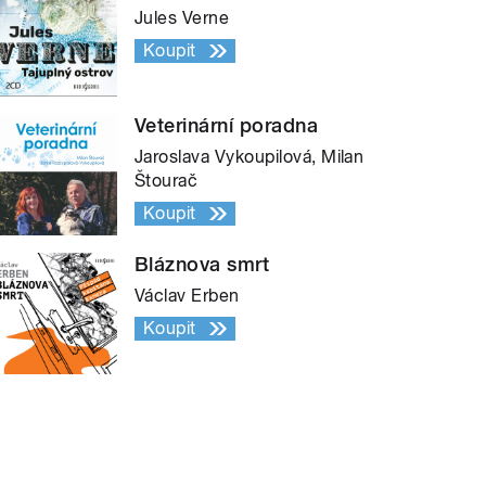
Jules Verne
Koupit
Veterinární poradna
Jaroslava Vykoupilová, Milan
Štourač
Koupit
Bláznova smrt
Václav Erben
Koupit