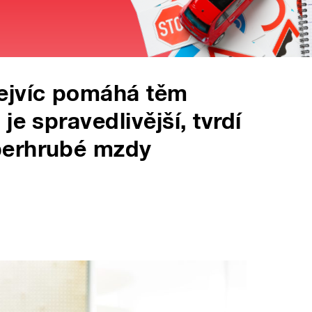
ejvíc pomáhá těm
je spravedlivější, tvrdí
perhrubé mzdy