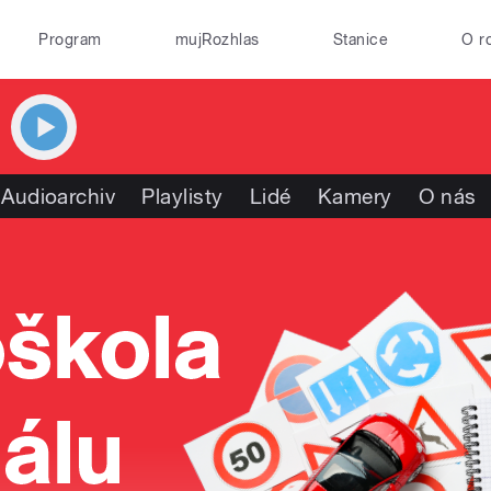
Program
mujRozhlas
Stanice
O r
Audioarchiv
Playlisty
Lidé
Kamery
O nás