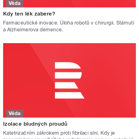
Věda
Kdy ten lék zabere?
Farmaceutické inovace. Úloha robotů v chirurgii. Stárnutí
a Alzheimerova demence.
Věda
Izolace bludných proudů
Katetrizačním zákrokem proti fibrilaci síní. Kdy je