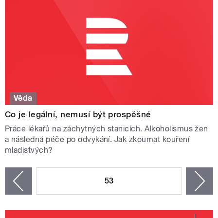
Věda
Co je legální, nemusí být prospěšné
Práce lékařů na záchytných stanicích. Alkoholismus žen
a následná péče po odvykání. Jak zkoumat kouření
mladistvých?
STRÁNKY
53
n
zí