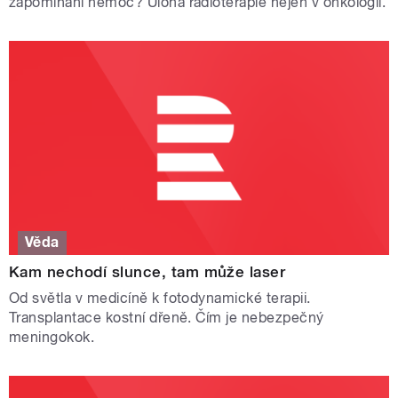
zapomínání nemoc? Úloha radioterapie nejen v onkologii.
Věda
Kam nechodí slunce, tam může laser
Od světla v medicíně k fotodynamické terapii.
Transplantace kostní dřeně. Čím je nebezpečný
meningokok.