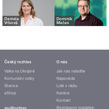
Daniela
Dominik
Vrbová
Mačas
Český rozhlas
O nás
Válka na Ukrajině
Jak nás naladíte
Komunální volby
Nápověda
Stanice
Lidé v rádiu
eShop
Kariéra
Kontakt
Rozhlasový poplatek
mujRozhlas