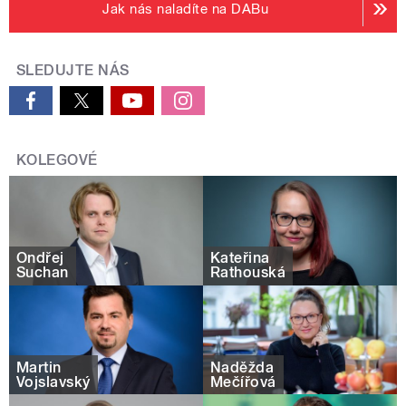
Jak nás naladíte na DABu
SLEDUJTE NÁS
KOLEGOVÉ
Ondřej
Kateřina
Suchan
Rathouská
Martin
Naděžda
Vojslavský
Mečířová