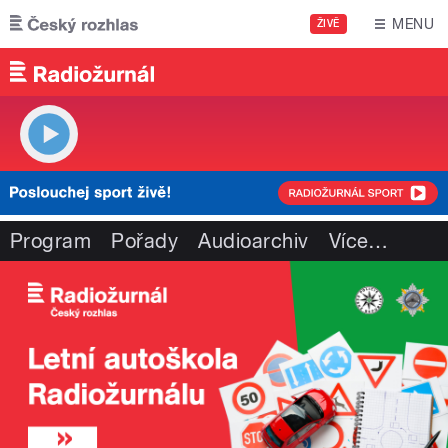
Přejít k hlavnímu obsahu
MENU
ŽIVĚ
Program
Pořady
Audioarchiv
Více
…