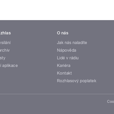
zhlas
O nás
ysílání
Jak nás naladíte
rchiv
Nápověda
sty
Lidé v rádiu
í aplikace
Kariéra
Kontakt
Rozhlasový poplatek
Coo