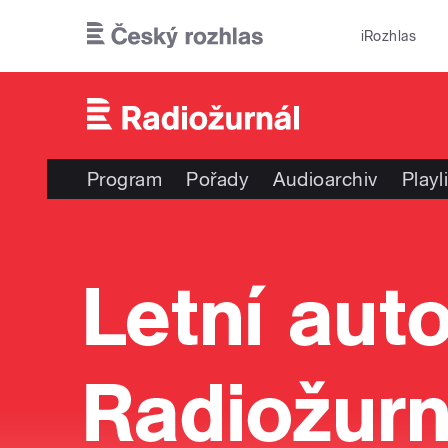
Přejít k hlavnímu obsahu
iRozhlas
Program
Pořady
Audioarchiv
Playl