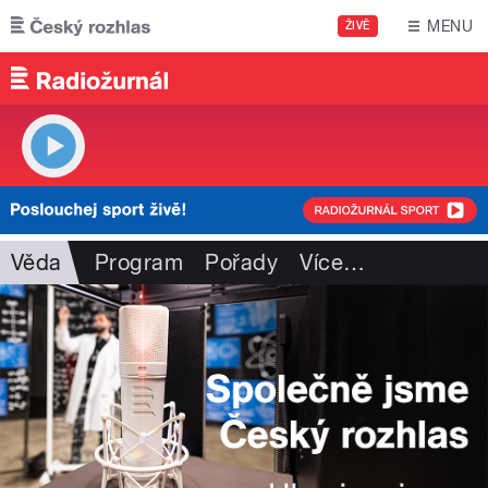
Přejít k hlavnímu obsahu
MENU
ŽIVĚ
Věda
Program
Pořady
Více
…