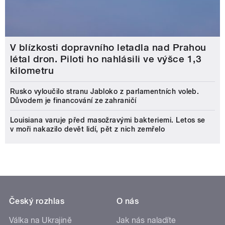
V blízkosti dopravního letadla nad Prahou
létal dron. Piloti ho nahlásili ve výšce 1,3
kilometru
Rusko vyloučilo stranu Jabloko z parlamentních voleb.
Důvodem je financování ze zahraničí
Louisiana varuje před masožravými bakteriemi. Letos se
v moři nakazilo devět lidí, pět z nich zemřelo
Český rozhlas
O nás
Válka na Ukrajině
Jak nás naladíte