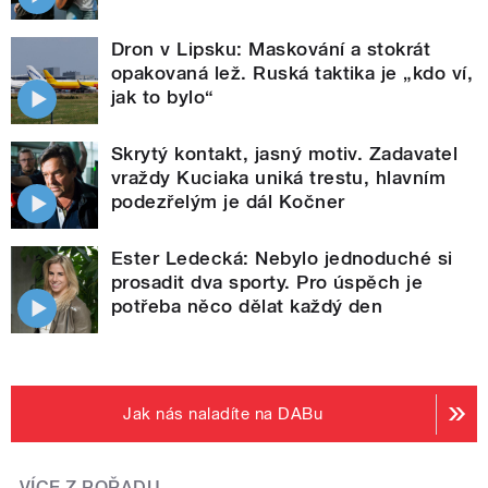
Dron v Lipsku: Maskování a stokrát
opakovaná lež. Ruská taktika je „kdo ví,
jak to bylo“
Skrytý kontakt, jasný motiv. Zadavatel
vraždy Kuciaka uniká trestu, hlavním
podezřelým je dál Kočner
Ester Ledecká: Nebylo jednoduché si
prosadit dva sporty. Pro úspěch je
potřeba něco dělat každý den
Jak nás naladíte na DABu
VÍCE Z POŘADU