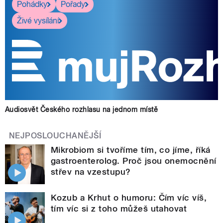
Pohádky
Pořady
Živé vysílání
Audiosvět Českého rozhlasu na jednom místě
NEJPOSLOUCHANĚJŠÍ
Mikrobiom si tvoříme tím, co jíme, říká
gastroenterolog. Proč jsou onemocnění
střev na vzestupu?
Kozub a Krhut o humoru: Čím víc víš,
tím víc si z toho můžeš utahovat