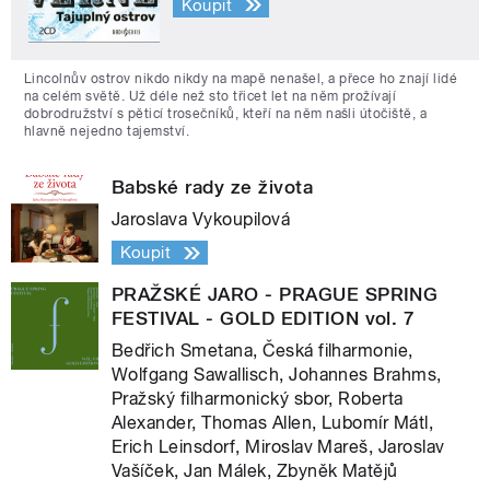
Koupit
Lincolnův ostrov nikdo nikdy na mapě nenašel, a přece ho znají lidé
na celém světě. Už déle než sto třicet let na něm prožívají
dobrodružství s pěticí trosečníků, kteří na něm našli útočiště, a
hlavně nejedno tajemství.
Babské rady ze života
Jaroslava Vykoupilová
Koupit
PRAŽSKÉ JARO - PRAGUE SPRING
FESTIVAL - GOLD EDITION vol. 7
Bedřich Smetana, Česká filharmonie,
Wolfgang Sawallisch, Johannes Brahms,
Pražský filharmonický sbor, Roberta
Alexander, Thomas Allen, Lubomír Mátl,
Erich Leinsdorf, Miroslav Mareš, Jaroslav
Vašíček, Jan Málek, Zbyněk Matějů