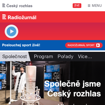
Přejít k hlavnímu obsahu
MENU
ŽIVĚ
Společnost
Program
Pořady
Více
…