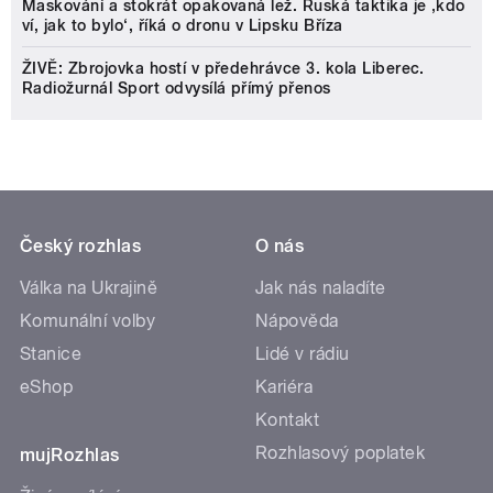
Maskování a stokrát opakovaná lež. Ruská taktika je ‚kdo
ví, jak to bylo‘, říká o dronu v Lipsku Bříza
ŽIVĚ: Zbrojovka hostí v předehrávce 3. kola Liberec.
Radiožurnál Sport odvysílá přímý přenos
Český rozhlas
O nás
Válka na Ukrajině
Jak nás naladíte
Komunální volby
Nápověda
Stanice
Lidé v rádiu
eShop
Kariéra
Kontakt
Rozhlasový poplatek
mujRozhlas