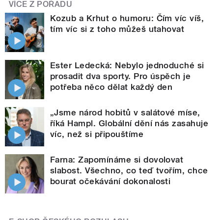
VÍCE Z POŘADU
Kozub a Krhut o humoru: Čím víc víš,
tím víc si z toho můžeš utahovat
Ester Ledecká: Nebylo jednoduché si
prosadit dva sporty. Pro úspěch je
potřeba něco dělat každý den
„Jsme národ hobitů v salátové míse,
říká Hampl. Globální dění nás zasahuje
víc, než si připouštíme
Farna: Zapomínáme si dovolovat
slabost. Všechno, co teď tvořím, chce
bourat očekávání dokonalosti