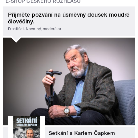
E-SHOP ČESKÉHO ROZHLASU
Přijměte pozvání na úsměvný doušek moudré
člověčiny.
František Novotný, moderátor
Setkání s Karlem Čapkem