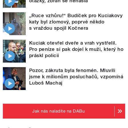
otázky, zbraň se nenašla
„Ruce vzhůru!“ Budíček pro Kuciakovy
katy byl zlomový, poprvé někdo
s vraždou spojil Kočnera
Kuciak otevřel dveře a vrah vystřelil.
Pro peníze si pak dojel k muži, který ho
práskl policii
Pozor, zákruta byla fenomén. Mluvili
jsme k milionům posluchačů, vzpomíná
Luboš Machaj
Jak nás naladíte na DABu