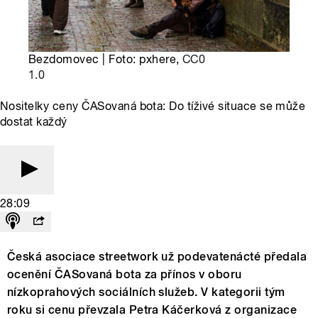
Bezdomovec | Foto: pxhere,
CC0
1.0
Nositelky ceny ČASovaná bota: Do tíživé situace se může
dostat každý
28:09
Česká asociace streetwork už podevatenácté předala
ocenění ČASovaná bota za přínos v oboru
nízkoprahových sociálních služeb. V kategorii tým
roku si cenu převzala Petra Káčerková z organizace