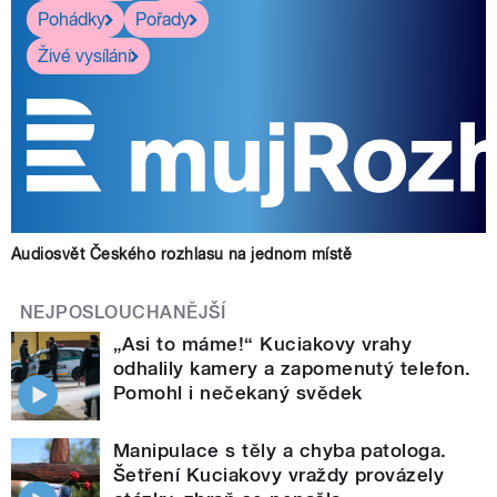
Pohádky
Pořady
Živé vysílání
Audiosvět Českého rozhlasu na jednom místě
NEJPOSLOUCHANĚJŠÍ
„Asi to máme!“ Kuciakovy vrahy
odhalily kamery a zapomenutý telefon.
Pomohl i nečekaný svědek
Manipulace s těly a chyba patologa.
Šetření Kuciakovy vraždy provázely