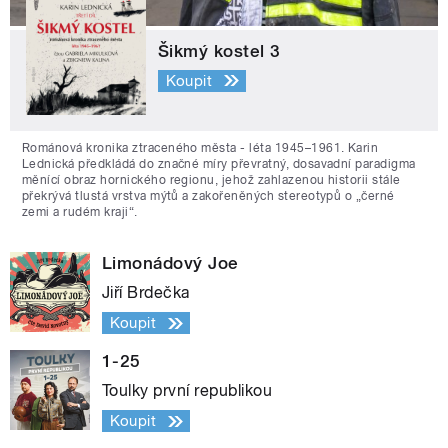
Šikmý kostel 3
Koupit
Románová kronika ztraceného města - léta 1945–1961. Karin
Lednická předkládá do značné míry převratný, dosavadní paradigma
měnící obraz hornického regionu, jehož zahlazenou historii stále
překrývá tlustá vrstva mýtů a zakořeněných stereotypů o „černé
zemi a rudém kraji“.
Limonádový Joe
Jiří Brdečka
Koupit
1-25
Toulky první republikou
Koupit