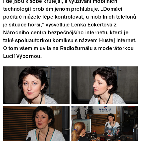
lidé jsou k sobě krutější, a využívání mobilních
technologií problém jenom prohlubuje. „Domácí
počítač můžete lépe kontrolovat, u mobilních telefonů
je situace horší,“ vysvětluje Lenka Eckertová z
Národního centra bezpečnějšího internetu, která je
také spoluautorkou komiksu s názvem Hustej internet.
O tom všem mluvila na Radiožurnálu s moderátorkou
Lucií Výbornou.