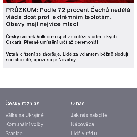
PRŮZKUM: Podle 72 procent Čechů nedělá
vláda dost proti extrémním teplotám.
Obavy mají nejvíce mladí
Český snímek Volklore uspěl v soutěži studentských
Oscarů. Přesné umístění určí až ceremoniál
Vztah k řízení se zhoršuje. Lidé za volantem běžně sledují
sociální sítě, upozorňuje Novotný
Český rozhlas
O nás
Válka na Ukrajině
Jak nás naladíte
Komunální volby
Nápověda
Stanice
Lidé v rádiu