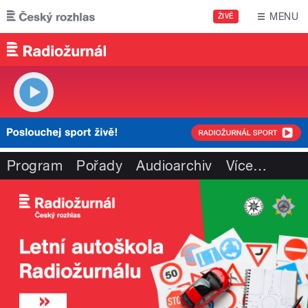
Přejít k hlavnímu obsahu
MENU
ŽIVĚ
Program
Pořady
Audioarchiv
Více
…