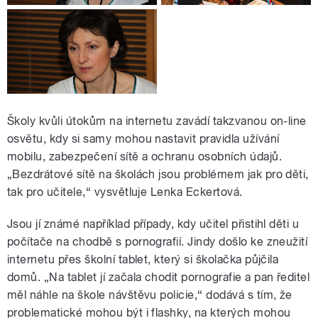
Školy kvůli útokům na internetu zavádí takzvanou on-line
osvětu, kdy si samy mohou nastavit pravidla užívání
mobilu, zabezpečení sítě a ochranu osobních údajů.
„Bezdrátové sítě na školách jsou problémem jak pro děti,
tak pro učitele,“ vysvětluje Lenka Eckertová.
Jsou jí známé například případy, kdy učitel přistihl děti u
počítače na chodbě s pornografií. Jindy došlo ke zneužití
internetu přes školní tablet, který si školačka půjčila
domů. „Na tablet jí začala chodit pornografie a pan ředitel
měl náhle na škole návštěvu policie,“ dodává s tím, že
problematické mohou být i flashky, na kterých mohou