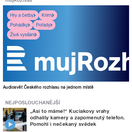
mujRozhlas
Hry a četby
Krimi
Pohádky
Pořady
Živé vysílání
Audiosvět Českého rozhlasu na jednom místě
NEJPOSLOUCHANĚJŠÍ
„Asi to máme!“ Kuciakovy vrahy
odhalily kamery a zapomenutý telefon.
Pomohl i nečekaný svědek