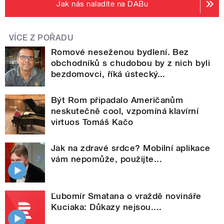
Jak nás naladíte na DABu
VÍCE Z POŘADU
Romové neseženou bydlení. Bez
obchodníků s chudobou by z nich byli
bezdomovci, říká ústecký...
Být Rom připadalo Američanům
neskutečně cool, vzpomíná klavírní
virtuos Tomáš Kačo
Jak na zdravé srdce? Mobilní aplikace
vám nepomůže, použijte...
Ľubomír Smatana o vraždě novináře
Kuciaka: Důkazy nejsou....