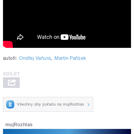
Když jde o vteřiny V - Hasiči pomáhají
s převozem respirátorů
autoři:
Ondřej Vaňura
,
Martin Pařízek
Všechny díly pořadu na mujRozhlas
mujRozhlas