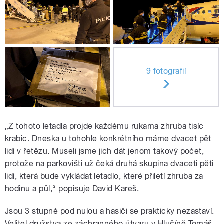
9 fotografií
„Z tohoto letadla projde každému rukama zhruba tisíc
krabic. Dneska u tohohle konkrétního máme dvacet pět
lidí v řetězu. Museli jsme jich dát jenom takový počet,
protože na parkovišti už čeká druhá skupina dvaceti pěti
lidí, která bude vykládat letadlo, které přiletí zhruba za
hodinu a půl,“ popisuje David Kareš.
Jsou 3 stupně pod nulou a hasiči se prakticky nezastaví.
Velitel družstva ze záchranného útvaru v Hlučíně Tomáš