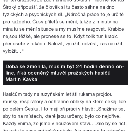
Široký připouští, že člověk si tu často sáhne na dno
fyzických a psychických sil. „Náročná práce to je určitě
pro každého. Časy příletů se mění, takže z minuty na
minutu se mění situace a my musíme reagovat. Krabice
nejsou těžké, ale pronese se to. Když tolik tun krabic
přenesete v rukách. Naložit, vyložit, odvést, zas naložit,
vyložit…“
Doba se změnila, musím být 24 hodin denně on-
line, říká oceněný mluvčí pražských hasičů
Martin Kavka
Hasičům tady na ruzyňském letišti rukama projdou
roušky, respirátory a ochranné obleky na které čekají lidé
po celém Česku. I to mají při práci v hlavě: „Snažíme se,
aby to na místech, které jsou určeny, bylo co nejdříve.
Každý vnímá, že jsme v nouzovém stavu. Dalo by se říct,
že tady to snad ani ještě nebylo. Ale bereme to takovým