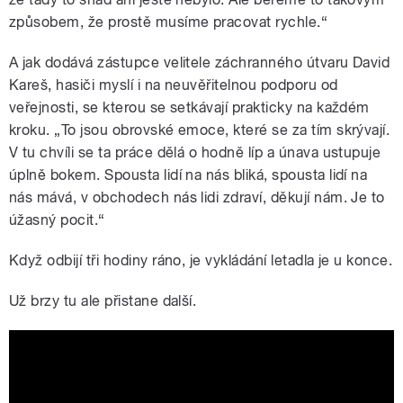
způsobem, že prostě musíme pracovat rychle.“
A jak dodává zástupce velitele záchranného útvaru David
Kareš, hasiči myslí i na neuvěřitelnou podporu od
veřejnosti, se kterou se setkávají prakticky na každém
kroku. „To jsou obrovské emoce, které se za tím skrývají.
V tu chvíli se ta práce dělá o hodně líp a únava ustupuje
úplně bokem. Spousta lidí na nás bliká, spousta lidí na
nás mává, v obchodech nás lidi zdraví, děkují nám. Je to
úžasný pocit.“
Když odbijí tři hodiny ráno, je vykládání letadla je u konce.
Už brzy tu ale přistane další.