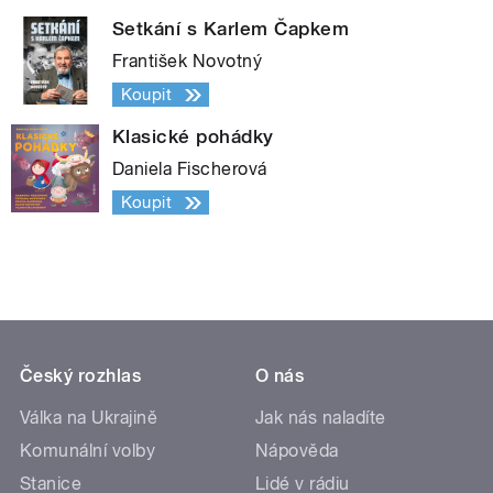
Setkání s Karlem Čapkem
František Novotný
Koupit
Klasické pohádky
Daniela Fischerová
Koupit
Český rozhlas
O nás
Válka na Ukrajině
Jak nás naladíte
Komunální volby
Nápověda
Stanice
Lidé v rádiu