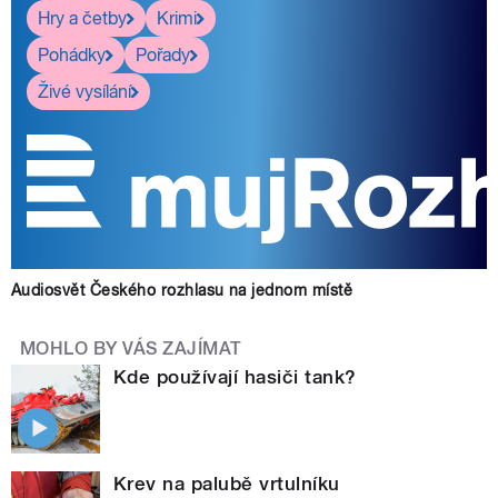
Hry a četby
Krimi
Pohádky
Pořady
Živé vysílání
Audiosvět Českého rozhlasu na jednom místě
MOHLO BY VÁS ZAJÍMAT
Kde používají hasiči tank?
Krev na palubě vrtulníku