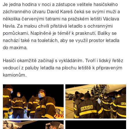
Je jedna hodina v noci a zástupce velitele hasičského
záchranného útvaru David Kareš čeká se svými muži a
několika červenými tatrami na pražském letišti Václava
Havla. Za malou chvíli přistává letadlo s ochrannými
pomůckami. Naplněné je téměř k prasknutí. Balíky se
nachází také na toaletách, aby se využil prostor letadla
do maxima.
Hasiči okamžitě začínají s vykládáním. Tvoří i lidský řetěz
vedoucí z paluby letadla na plochu letiště k připraveným
kamionům.