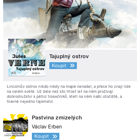
Tajuplný ostrov
Koupit
Lincolnův ostrov nikdo nikdy na mapě nenašel, a přece ho znají lidé
na celém světě. Už déle než sto třicet let na něm prožívají
dobrodružství s pěticí trosečníků, kteří na něm našli útočiště, a
hlavně nejedno tajemství.
Pastvina zmizelých
Václav Erben
Koupit