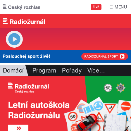
Přejít k hlavnímu obsahu
MENU
ŽIVĚ
Domácí
Program
Pořady
Více
…