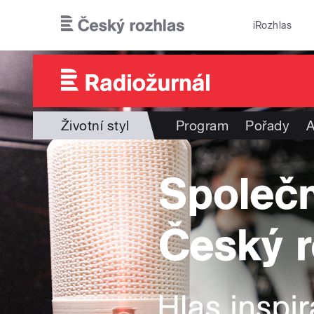
Přejít k hlavnímu obsahu
iRozhlas
Životní styl
Program
Pořady
A