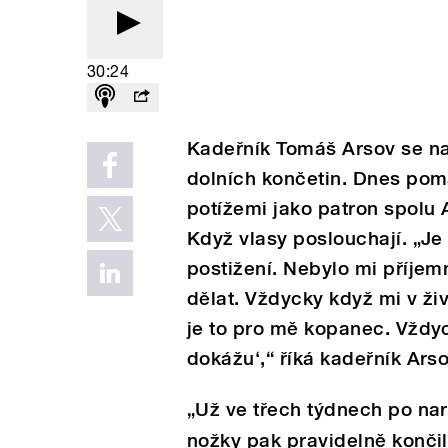
30:24
Kadeřník Tomáš Arsov se na
dolních končetin. Dnes pom
potížemi jako patron spolu 
Když vlasy poslouchají. „Je
postižení. Nebylo mi příjem
dělat. Vždycky když mi v ži
je to pro mě kopanec. Vždyc
dokážu‘,“ říká kadeřník Arso
„Už ve třech týdnech po na
nožky pak pravidelně končil