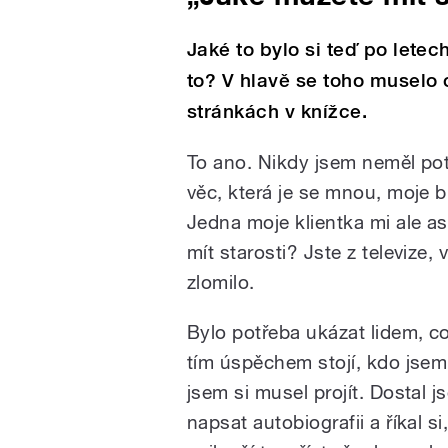
Jaké to bylo si teď po lete
to? V hlavě se toho muselo
stránkách v knížce.
To ano. Nikdy jsem neměl potř
věc, která je se mnou, moje bl
Jedna moje klientka mi ale a
mít starosti? Jste z televize
zlomilo.
Bylo potřeba ukázat lidem, c
tím úspěchem stojí, kdo jsem
jsem si musel projít. Dostal j
napsat autobiografii a říkal s