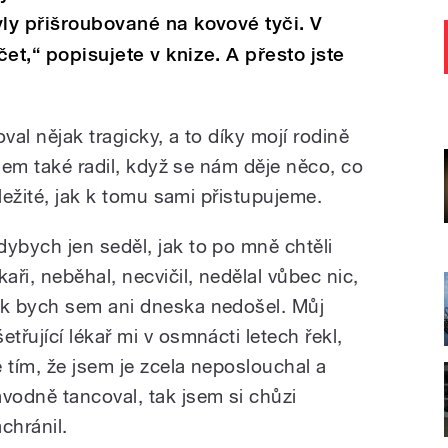
yly přišroubované na kovové tyči. V
et,“ popisujete v knize. A přesto jste
al nějak tragicky, a to díky mojí rodině
jsem také radil, když se nám děje něco, co
ůležité, jak k tomu sami přistupujeme.
dybych jen seděl, jak to po mně chtěli
kaři, neběhal, necvičil, nedělal vůbec nic,
ak bych sem ani dneska nedošel. Můj
etřující lékař mi v osmnácti letech řekl,
e tím, že jsem je zcela neposlouchal a
ávodně tancoval, tak jsem si chůzi
chránil.