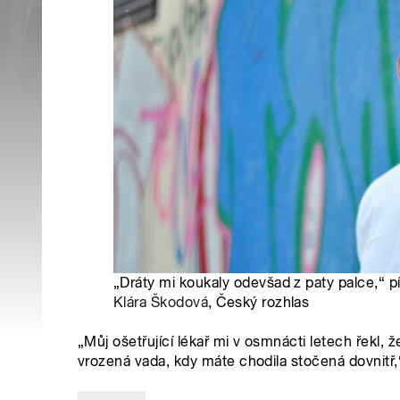
„Dráty mi koukaly odevšad z paty palce,“ p
Klára Škodová
, Český rozhlas
„Můj ošetřující lékař mi v osmnácti letech řekl, ž
vrozená vada, kdy máte chodila stočená dovnitř,“