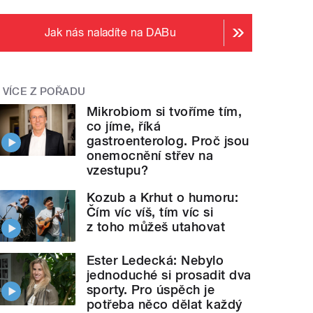
Jak nás naladíte na DABu
VÍCE Z POŘADU
Mikrobiom si tvoříme tím,
co jíme, říká
gastroenterolog. Proč jsou
onemocnění střev na
vzestupu?
Kozub a Krhut o humoru:
Čím víc víš, tím víc si
z toho můžeš utahovat
Ester Ledecká: Nebylo
jednoduché si prosadit dva
sporty. Pro úspěch je
potřeba něco dělat každý