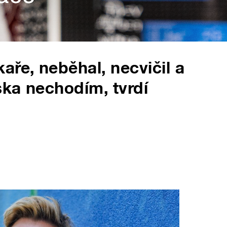
aře, neběhal, necvičil a
ska nechodím, tvrdí