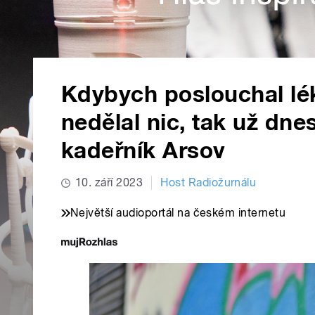
Kdybych poslouchal lék
nedělal nic, tak už dne
kadeřník Arsov
10. září 2023
Host Radiožurnálu
Největší audioportál na českém internetu