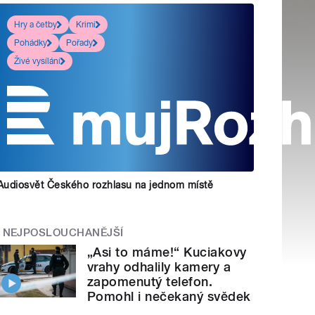
Hry a četby
Krimi
Pohádky
Pořady
Živé vysílání
Audiosvět Českého rozhlasu na jednom místě
NEJPOSLOUCHANĚJŠÍ
„Asi to máme!“ Kuciakovy
vrahy odhalily kamery a
zapomenutý telefon.
Pomohl i nečekaný svědek