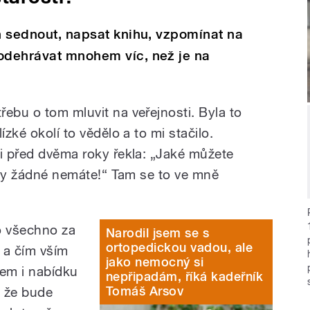
ch sednout, napsat knihu, vzpomínat na
 odehrávat mnohem víc, než je na
ebu o tom mluvit na veřejnosti. Byla to
ízké okolí to vědělo a to mi stačilo.
si před dvěma roky řekla: „Jaké můžete
, vy žádné nemáte!“ Tam se to ve mně
o všechno za
Narodil jsem se s
ortopedickou vadou, ale
 a čím vším
jako nemocný si
sem i nabídku
nepřipadám, říká kadeřník
Tomáš Arsov
i, že bude