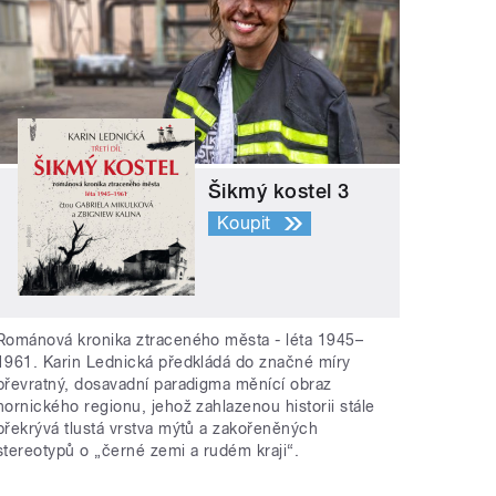
Šikmý kostel 3
Koupit
Románová kronika ztraceného města - léta 1945–
1961. Karin Lednická předkládá do značné míry
převratný, dosavadní paradigma měnící obraz
hornického regionu, jehož zahlazenou historii stále
překrývá tlustá vrstva mýtů a zakořeněných
stereotypů o „černé zemi a rudém kraji“.