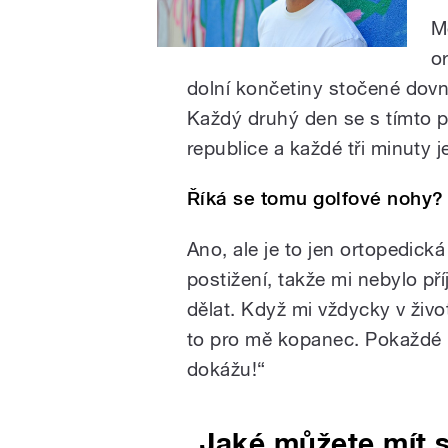
M
o
dolní končetiny stočené dovn
Každý druhý den se s tímto p
republice a každé tři minuty j
Říká se tomu golfové nohy?
Ano, ale je to jen ortopedick
postižení, takže mi nebylo př
dělat. Když mi vždycky v živ
to pro mě kopanec. Pokaždé r
dokážu!“
„Jaké můžete mít s