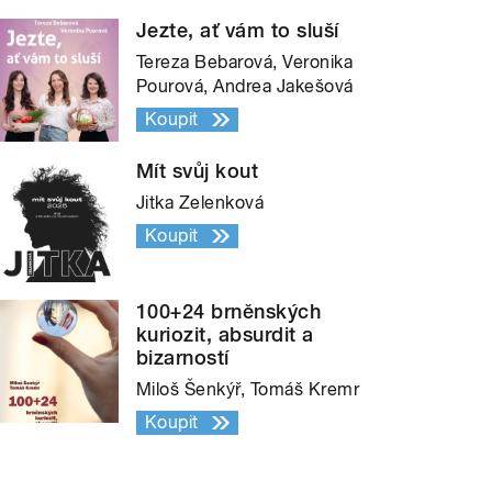
Jezte, ať vám to sluší
Tereza Bebarová, Veronika
Pourová, Andrea Jakešová
Koupit
Mít svůj kout
Jitka Zelenková
Koupit
100+24 brněnských
kuriozit, absurdit a
bizarností
Miloš Šenkýř, Tomáš Kremr
Koupit