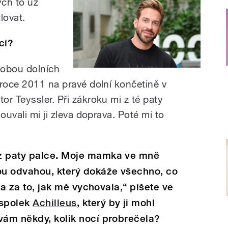
ych to už
lovat.
cí?
 obou dolních
 roce 2011 na pravé dolní končetině v
r Teyssler. Při zákroku mi z té paty
ouvali mi ji zleva doprava. Poté mi to
 z paty palce. Moje mamka ve mně
kou odvahou, který dokáže všechno, co
t a za to, jak mě vychovala,“ píšete ve
 spolek
Achilleus
, který by ji mohl
vám někdy, kolik nocí probrečela?