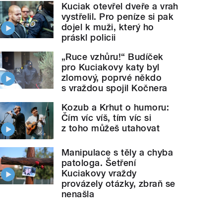
Kuciak otevřel dveře a vrah
vystřelil. Pro peníze si pak
dojel k muži, který ho
práskl policii
„Ruce vzhůru!“ Budíček
pro Kuciakovy katy byl
zlomový, poprvé někdo
s vraždou spojil Kočnera
Kozub a Krhut o humoru:
Čím víc víš, tím víc si
z toho můžeš utahovat
Manipulace s těly a chyba
patologa. Šetření
Kuciakovy vraždy
provázely otázky, zbraň se
nenašla