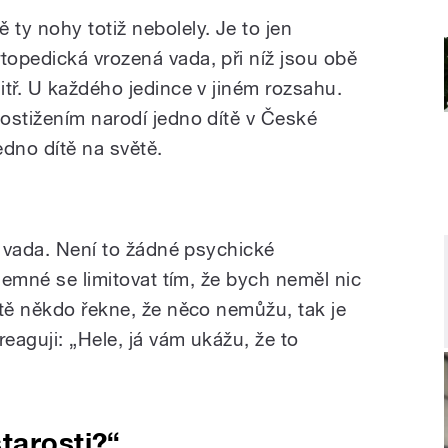
ě ty nohy totiž nebolely. Je to jen
rtopedická vrozená vada, při níž jsou obě
itř. U každého jedince v jiném rozsahu.
ostižením narodí jedno dítě v České
edno dítě na světě.
á vada. Není to žádné psychické
íjemné se limitovat tím, že bych neměl nic
otě někdo řekne, že něco nemůžu, tak je
eaguji: „Hele, já vám ukážu, že to
tarosti?“