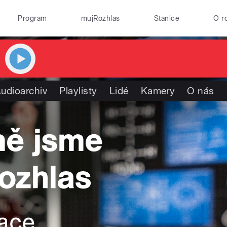
Program
mujRozhlas
Stanice
O r
udioarchiv
Playlisty
Lidé
Kamery
O nás