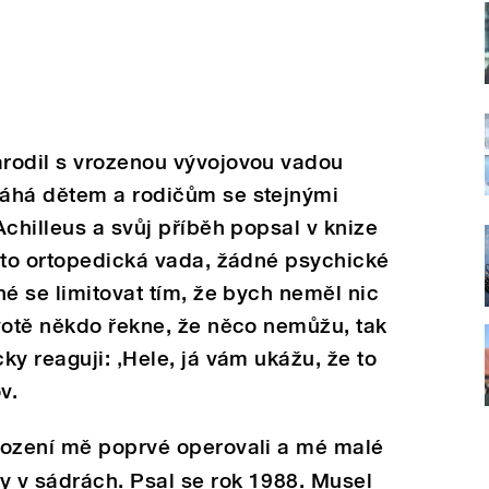
rodil s vrozenou vývojovou vadou
áhá dětem a rodičům se stejnými
Achilleus a svůj příběh popsal v knize
 to ortopedická vada, žádné psychické
né se limitovat tím, že bych neměl nic
votě někdo řekne, že něco nemůžu, tak
ky reaguji: ‚Hele, já vám ukážu, že to
v.
rození mě poprvé operovali a mé malé
y v sádrách. Psal se rok 1988. Musel