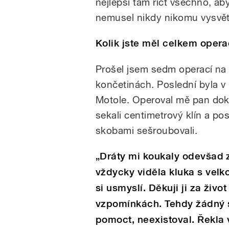
nejlepší tam říct všechno, ab
nemusel nikdy nikomu vysvět
Kolik jste měl celkem opera
Prošel jsem sedm operací na
končetinách. Poslední byla v
Motole. Operoval mě pan dokto
sekali centimetrový klín a pos
skobami sešroubovali.
„Dráty mi koukaly odevšad
vždycky viděla kluka s vel
si usmyslí. Děkuji ji za živo
vzpomínkách. Tehdy žádný
pomoct, neexistoval. Řekla 