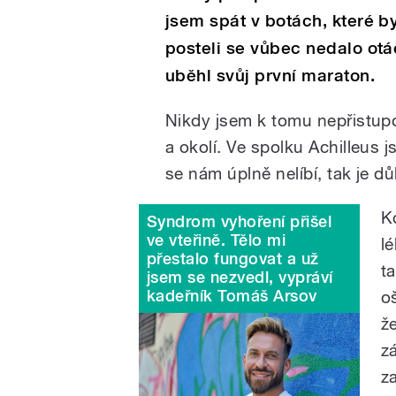
jsem spát v botách, které b
posteli se vůbec nedalo otáč
uběhl svůj první maraton.
Nikdy jsem k tomu nepřistupov
a okolí. Ve spolku Achilleus 
se nám úplně nelíbí, tak je d
K
Syndrom vyhoření přišel
ve vteřině. Tělo mi
lé
přestalo fungovat a už
t
jsem se nezvedl, vypráví
kadeřník Tomáš Arsov
oš
ž
z
za