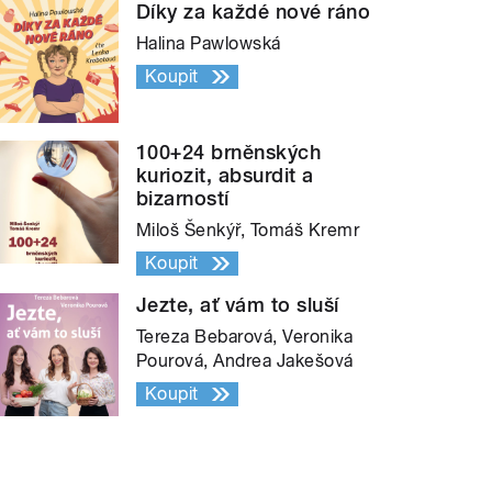
Díky za každé nové ráno
Halina Pawlowská
Koupit
100+24 brněnských
kuriozit, absurdit a
bizarností
Miloš Šenkýř, Tomáš Kremr
Koupit
Jezte, ať vám to sluší
Tereza Bebarová, Veronika
Pourová, Andrea Jakešová
Koupit