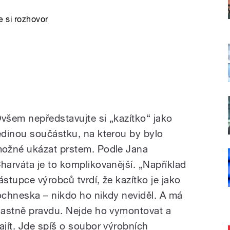
 si rozhovor
všem nepředstavujte si „kazítko“ jako
edinou součástku, na kterou by bylo
ožné ukázat prstem. Podle Jana
harváta je to komplikovanější. „Například
ástupce výrobců tvrdí, že kazítko je jako
ochneska – nikdo ho nikdy neviděl. A má
lastně pravdu. Nejde ho vymontovat a
ajít. Jde spíš o soubor výrobních