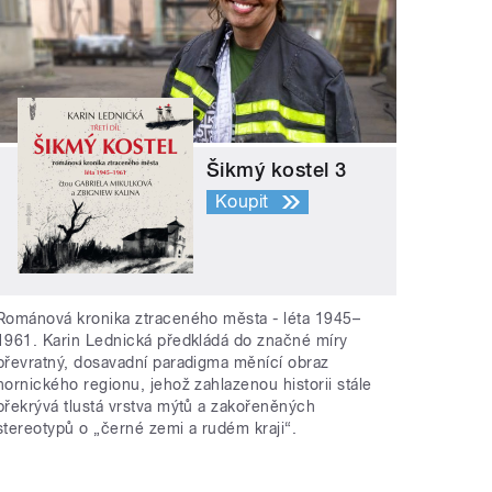
Šikmý kostel 3
Koupit
Románová kronika ztraceného města - léta 1945–
1961. Karin Lednická předkládá do značné míry
převratný, dosavadní paradigma měnící obraz
hornického regionu, jehož zahlazenou historii stále
překrývá tlustá vrstva mýtů a zakořeněných
stereotypů o „černé zemi a rudém kraji“.