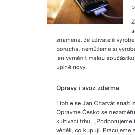
p
Z
s
znamená, že uživatelé výrob
porucha, nemůžeme si výrobek
jen vyměnit malou součástku)
úplně nový.
Opravy i svoz zdarma
I tohle se Jan Charvát snaží 
Opravme Česko se nezaměřuje 
kultivaci trhu. „Podporujeme t
věděli, co kupují. Pracujeme al