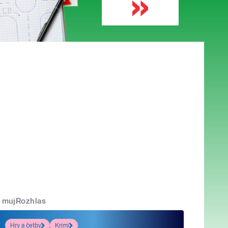
mujRozhlas
Hry a četby
Krimi