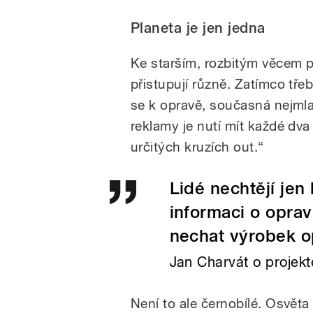
Planeta je jen jedna
Ke starším, rozbitým věcem př
přistupují různě. Zatímco třeba
se k opravě, současná nejmla
reklamy je nutí mít každé dva
určitých kruzích out.“
Lidé nechtějí jen
informaci o oprav
nechat výrobek op
Jan Charvát o proje
Není to ale černobílé. Osvěta