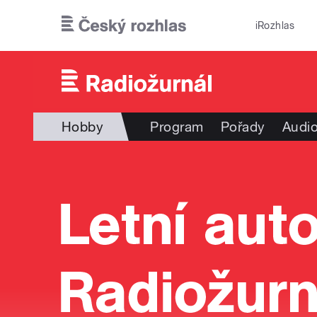
Přejít k hlavnímu obsahu
iRozhlas
Hobby
Program
Pořady
Audio