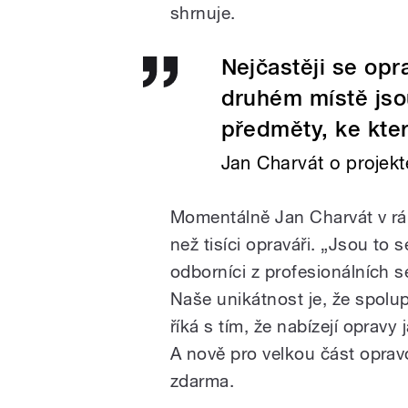
shrnuje.
Nejčastěji se opra
druhém místě jso
předměty, ke kter
Jan Charvát o proje
Momentálně Jan Charvát v rám
než tisíci opraváři. „Jsou to sen
odborníci z profesionálních se
Naše unikátnost je, že spol
říká s tím, že nabízejí opravy
A nově pro velkou část oprav
zdarma.