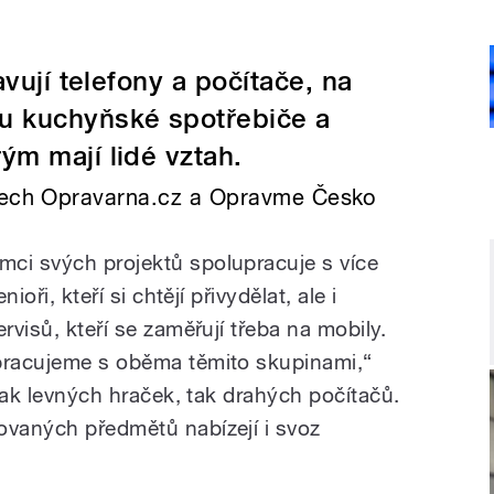
vují telefony a počítače, na
u kuchyňské spotřebiče a
ým mají lidé vztah.
ktech Opravarna.cz a Opravme Česko
ci svých projektů spolupracuje s více
ioři, kteří si chtějí přivydělat, ale i
rvisů, kteří se zaměřují třeba na mobily.
upracujeme s oběma těmito skupinami,“
 jak levných hraček, tak drahých počítačů.
ovaných předmětů nabízejí i svoz