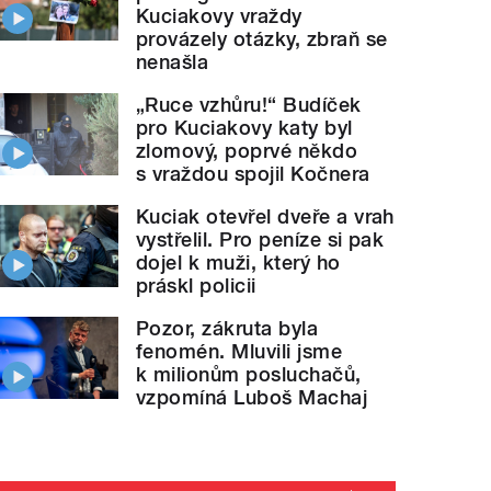
Kuciakovy vraždy
provázely otázky, zbraň se
nenašla
„Ruce vzhůru!“ Budíček
pro Kuciakovy katy byl
zlomový, poprvé někdo
s vraždou spojil Kočnera
Kuciak otevřel dveře a vrah
vystřelil. Pro peníze si pak
dojel k muži, který ho
práskl policii
Pozor, zákruta byla
fenomén. Mluvili jsme
k milionům posluchačů,
vzpomíná Luboš Machaj