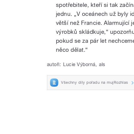
spotřebitele, kteří si tak za
jednu.
„V oceánech už byly id
větší než Francie. Alarmující 
výrobků skládkuje,“ upozorňu
pokud se za pár let nechceme
něco dělat.“
autoři:
Lucie Výborná
,
als
Všechny díly pořadu na mujRozhlas