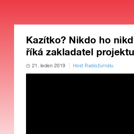
Kazítko? Nikdo ho nikdy
říká zakladatel projek
21. leden 2019
Host Radiožurnálu