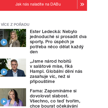
Jak nás naladíte na DABu
VÍCE Z POŘADU
Ester Ledecká: Nebylo
jednoduché si prosadit dva
sporty. Pro úspěch je
potřeba něco dělat každý
den
„Jsme národ hobitů
v salátové míse, říká
Hampl. Globální dění nás
zasahuje víc, než si
připouštíme
Farna: Zapomínáme si
dovolovat slabost.
Všechno, co teď tvořím,
chce bourat očekávání