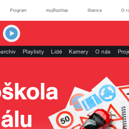
Program
mujRozhlas
Stanice
O r
archiv
Playlisty
Lidé
Kamery
O nás
Proj