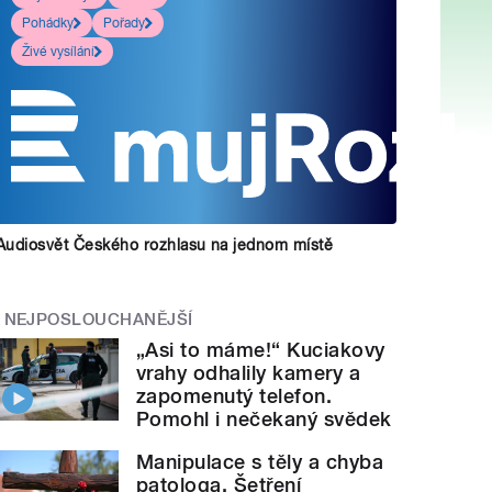
Pohádky
Pořady
Živé vysílání
Audiosvět Českého rozhlasu na jednom místě
NEJPOSLOUCHANĚJŠÍ
„Asi to máme!“ Kuciakovy
vrahy odhalily kamery a
zapomenutý telefon.
Pomohl i nečekaný svědek
Manipulace s těly a chyba
patologa. Šetření