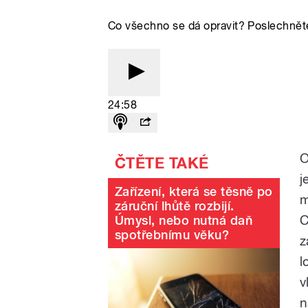
Co všechno se dá opravit? Poslechněte
24:58
O
j
Zařízení, která se těsně po
m
záruční lhůtě rozbijí.
C
Úmysl, nebo nutná daň
spotřebnímu věku?
z
l
v
n