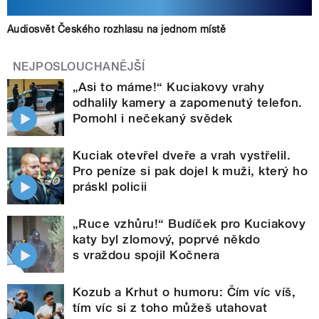
Audiosvět Českého rozhlasu na jednom místě
NEJPOSLOUCHANĚJŠÍ
„Asi to máme!“ Kuciakovy vrahy
odhalily kamery a zapomenutý telefon.
Pomohl i nečekaný svědek
Kuciak otevřel dveře a vrah vystřelil.
Pro peníze si pak dojel k muži, který ho
práskl policii
„Ruce vzhůru!“ Budíček pro Kuciakovy
katy byl zlomový, poprvé někdo
s vraždou spojil Kočnera
Kozub a Krhut o humoru: Čím víc víš,
tím víc si z toho můžeš utahovat