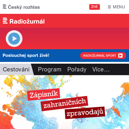
Přejít k hlavnímu obsahu
MENU
ŽIVĚ
Cestování
Program
Pořady
Více
…