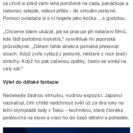
za chvíli si před vámi lehá poníženě na záda, panáčkuje a
nakonec odejde, odkud přišla – do virtuální jeskyně.
Pomocí ovladače si s ní hrajete jako kočka …s godzilou.
„Chceme lidem ukázat, jak se pracuje při natáčení filmů,
kde řádí podobná monstra,“ vysvětluje mi japonská
průvodkyně. „Dětem tahle atrakce pomáhá překonat
strach. Když zvíře vylézá z jeskyně, některé z nich brečí
strachy. Když ho pak zaženou zpátky, často se smějí na
celý sál.“
Výlet do dětské fantazie
Nečekejte žádnou strnulou, nudnou expozici. Japonci
naznačují, čím chtějí nadchnout svět už za dva roky na
letní olympiádě tady v Tokiu – technikou, která člověka
poslouchá na slovo a vrací ho do časů dětství a pohádek.