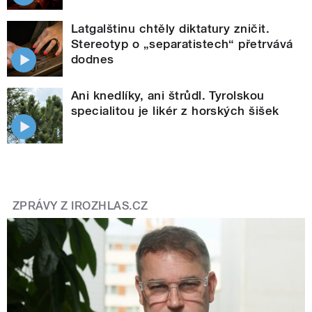
Latgalštinu chtěly diktatury zničit.
Stereotyp o „separatistech“ přetrvává
dodnes
Ani knedlíky, ani štrůdl. Tyrolskou
specialitou je likér z horských šišek
ZPRÁVY Z IROZHLAS.CZ