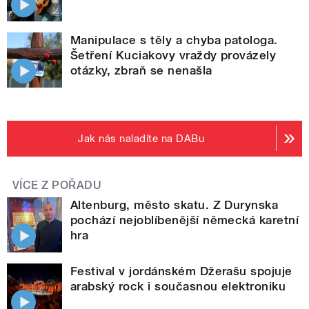
Manipulace s těly a chyba patologa.
Šetření Kuciakovy vraždy provázely
otázky, zbraň se nenašla
Jak nás naladíte na DABu
VÍCE Z POŘADU
Altenburg, město skatu. Z Durynska
pochází nejoblíbenější německá karetní
hra
Festival v jordánském Džerašu spojuje
arabský rock i současnou elektroniku