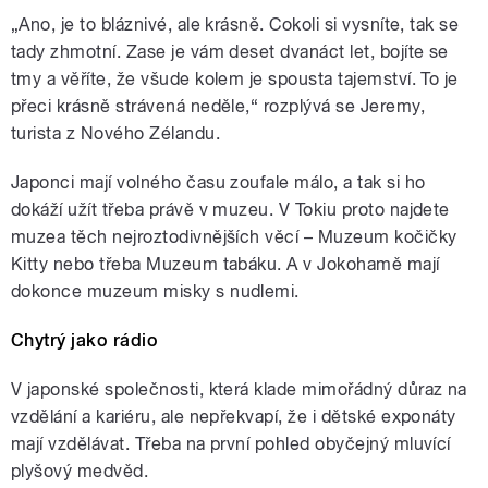
„Ano, je to bláznivé, ale krásně. Cokoli si vysníte, tak se
tady zhmotní. Zase je vám deset dvanáct let, bojíte se
tmy a věříte, že všude kolem je spousta tajemství. To je
přeci krásně strávená neděle,“ rozplývá se Jeremy,
turista z Nového Zélandu.
Japonci mají volného času zoufale málo, a tak si ho
dokáží užít třeba právě v muzeu. V Tokiu proto najdete
muzea těch nejroztodivnějších věcí – Muzeum kočičky
Kitty nebo třeba Muzeum tabáku. A v Jokohamě mají
dokonce muzeum misky s nudlemi.
Chytrý jako rádio
V japonské společnosti, která klade mimořádný důraz na
vzdělání a kariéru, ale nepřekvapí, že i dětské exponáty
mají vzdělávat. Třeba na první pohled obyčejný mluvící
plyšový medvěd.