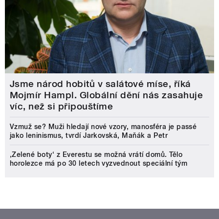
Jsme národ hobitů v salátové míse, říká
Mojmír Hampl. Globální dění nás zasahuje
víc, než si připouštíme
Vzmuž se? Muži hledají nové vzory, manosféra je passé
jako leninismus, tvrdí Jarkovská, Maňák a Petr
‚Zelené boty‘ z Everestu se možná vrátí domů. Tělo
horolezce má po 30 letech vyzvednout speciální tým