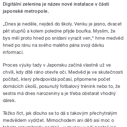
Digitální zelenina je název nové instalace v části
japonské metropole.
„Dnes je neděle, nejdeš do školy. Venku je jasno, dvacet
pět stupňů a kolem poledne přijde bouřka. Myslím, že
bys měl proto hned po snídani vyrazit ven,“ hrne medvěd
hned po ránu na svého malého pána svoji dávku
informací.
Proces výuky tady v Japonsku začíná vlastně už ve
chvíli, kdy dítě ráno otevře oči. Medvěd je ve skutečnosti
počítač, který předpovídá počasí, připomene počet
domácích úkolů, posunutý fotbalový trénink nebo to, že
sestra má dnes narozeniny a je třeba obstarat vhodný
dárek.
Těžko říct, jak dlouho se to dá s takovým přechytralým
medvědem vydržet. Mimochodem ani děti asi moc o