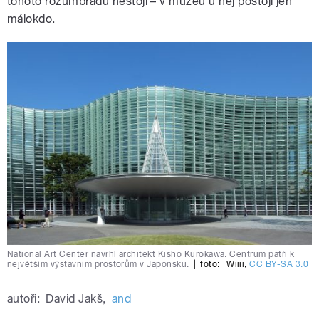
tohoto rozumbradu nestojí – v muzeu u něj postojí jen
málokdo.
National Art Center navrhl architekt Kisho Kurokawa. Centrum patří k
největším výstavním prostorům v Japonsku.
|
foto:
Wiiii
,
CC BY-SA 3.0
autoři:
David Jakš
,
and