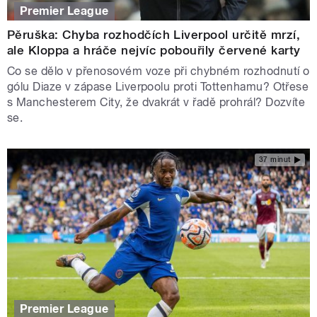
Premier League
Pěruška: Chyba rozhodčích Liverpool určitě mrzí,
ale Kloppa a hráče nejvíc pobouřily červené karty
Co se dělo v přenosovém voze při chybném rozhodnutí o
gólu Diaze v zápase Liverpoolu proti Tottenhamu? Otřese
s Manchesterem City, že dvakrát v řadě prohrál? Dozvíte
se.
37 minut
Premier League