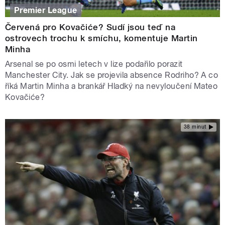
Premier League
Červená pro Kovačiće? Sudí jsou teď na
ostrovech trochu k smíchu, komentuje Martin
Minha
Arsenal se po osmi letech v lize podařilo porazit
Manchester City. Jak se projevila absence Rodriho? A co
říká Martin Minha a brankář Hladký na nevyloučení Mateo
Kovačiće?
38 minut