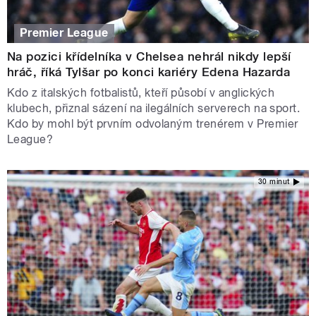
Premier League
Na pozici křídelníka v Chelsea nehrál nikdy lepší
hráč, říká Tylšar po konci kariéry Edena Hazarda
Kdo z italských fotbalistů, kteří působí v anglických
klubech, přiznal sázení na ilegálních serverech na sport.
Kdo by mohl být prvním odvolaným trenérem v Premier
League?
30 minut