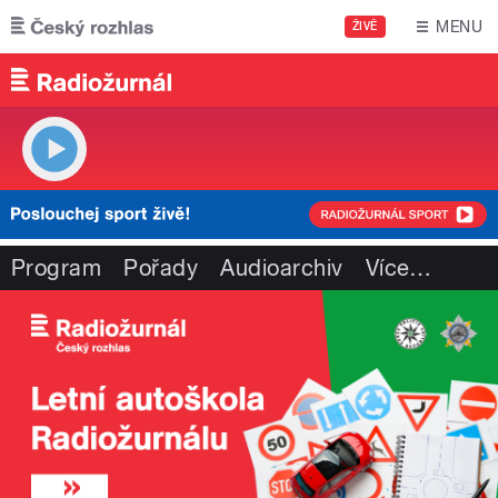
Přejít k hlavnímu obsahu
MENU
ŽIVĚ
Program
Pořady
Audioarchiv
Více
…