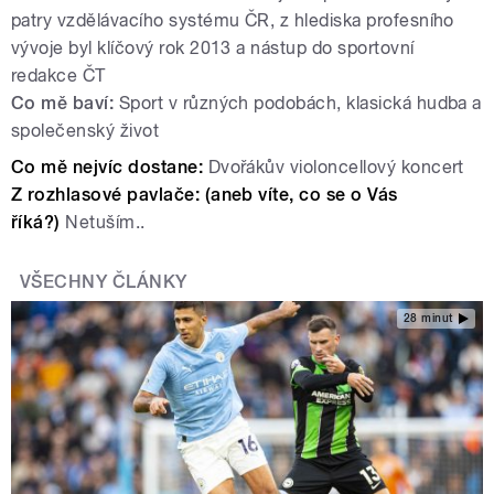
patry vzdělávacího systému ČR, z hlediska profesního
vývoje byl
klíčový rok 2013 a nástup do sportovní
redakce ČT
Co mě baví:
Sport v různých podobách, klasická hudba a
společenský život
Co mě nejvíc dostane:
Dvořákův violoncellový koncert
Z rozhlasové pavlače: (aneb víte, co se o Vás
říká?)
Netuším..
VŠECHNY ČLÁNKY
28 minut