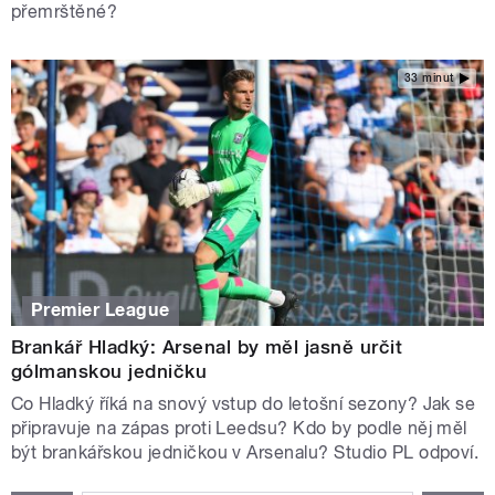
přemrštěné?
33 minut
Premier League
Brankář Hladký: Arsenal by měl jasně určit
gólmanskou jedničku
Co Hladký říká na snový vstup do letošní sezony? Jak se
připravuje na zápas proti Leedsu? Kdo by podle něj měl
být brankářskou jedničkou v Arsenalu? Studio PL odpoví.
STRÁNKY