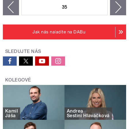
35
n
zí
Jak nás naladíte na DABu
SLEDUJTE NÁS
KOLEGOVÉ
Kamil
Andrea
Jáša
Sestini Hlaváčková