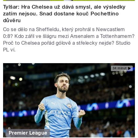
Tylšar: Hra Chelsea už dává smysl, ale výsledky
zatím nejsou. Snad dostane kouč Pochettino
důvěru
Co se dělo na Sheffieldu, který prohrál s Newcastlem
0:8? Kdo zářil ve šlágru mezi Arsenalem a Tottenhamem?
Proč to Chelsea pořád gólově a střelecky nejde? Studio
PL ví.
34 minut
Premier League