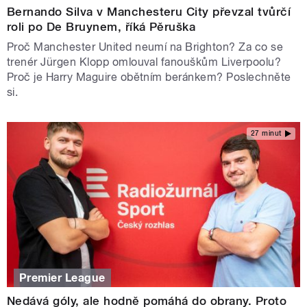
Bernando Silva v Manchesteru City převzal tvůrčí
roli po De Bruynem, říká Pěruška
Proč Manchester United neumí na Brighton? Za co se
trenér Jürgen Klopp omlouval fanouškům Liverpoolu?
Proč je Harry Maguire obětním beránkem? Poslechněte
si.
27 minut
Premier League
Nedává góly, ale hodně pomáhá do obrany. Proto